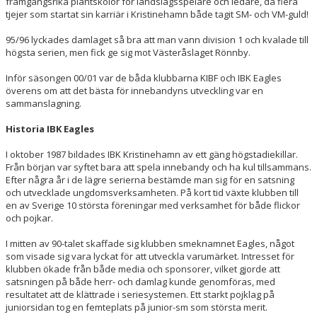
framgångsrika plantskolor för landslagsspelare och ledare, då flera
tjejer som startat sin karriär i Kristinehamn både tagit SM- och VM-guld!
95/96 lyckades damlaget så bra att man vann division 1 och kvalade till
högsta serien, men fick ge sig mot Västeråslaget Rönnby.
Inför säsongen 00/01 var de båda klubbarna KIBF och IBK Eagles
överens om att det bästa för innebandyns utveckling var en
sammanslagning.
Historia IBK Eagles
I oktober 1987 bildades IBK Kristinehamn av ett gäng högstadiekillar.
Från början var syftet bara att spela innebandy och ha kul tillsammans.
Efter några år i de lägre serierna bestämde man sig för en satsning
och utvecklade ungdomsverksamheten. På kort tid växte klubben till
en av Sverige 10 största föreningar med verksamhet för både flickor
och pojkar.
I mitten av 90-talet skaffade sig klubben smeknamnet Eagles, något
som visade sig vara lyckat för att utveckla varumärket. Intresset för
klubben ökade från både media och sponsorer, vilket gjorde att
satsningen på både herr- och damlag kunde genomföras, med
resultatet att de klättrade i seriesystemen. Ett starkt pojklag på
juniorsidan tog en femteplats på junior-sm som största merit.