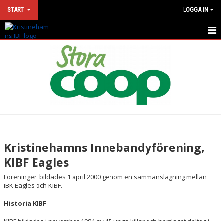
START
LOGGA IN
HEM
NYHETER
KONTAKT
VÅRA LAG
MATCHER
Kristinehamns Innebandyförening,
KALENDER
KIBF Eagles
Föreningen bildades 1 april 2000 genom en sammanslagning mellan
SPONSORLOTTERI
IBK Eagles och KIBF.
DOKUMENT
Historia KIBF