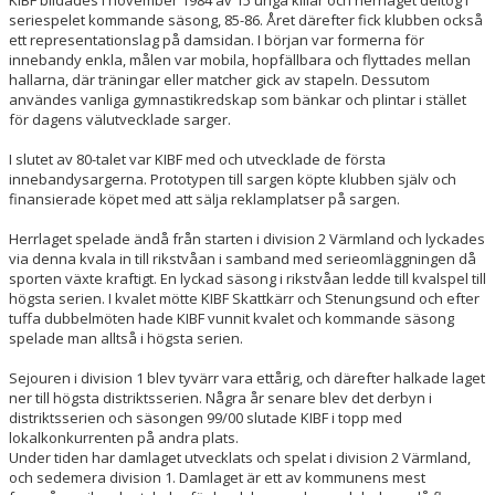
KIBF bildades i november 1984 av 15 unga killar och herrlaget deltog i
ARRANGEMANG
seriespelet kommande säsong, 85-86. Året därefter fick klubben också
ett representationslag på damsidan. I början var formerna för
OM KLUBBEN
innebandy enkla, målen var mobila, hopfällbara och flyttades mellan
hallarna, där träningar eller matcher gick av stapeln. Dessutom
användes vanliga gymnastikredskap som bänkar och plintar i stället
HEDERSMEDLEMMAR
för dagens välutvecklade sarger.
PROFIL KIBF
I slutet av 80-talet var KIBF med och utvecklade de första
innebandysargerna. Prototypen till sargen köpte klubben själv och
MEDLEMSKAP
finansierade köpet med att sälja reklamplatser på sargen.
Herrlaget spelade ändå från starten i division 2 Värmland och lyckades
TRÄNINGSTIDER
via denna kvala in till rikstvåan i samband med serieomläggningen då
sporten växte kraftigt. En lyckad säsong i rikstvåan ledde till kvalspel till
FÖRENINGSKLÄDER
högsta serien. I kvalet mötte KIBF Skattkärr och Stenungsund och efter
tuffa dubbelmöten hade KIBF vunnit kvalet och kommande säsong
spelade man alltså i högsta serien.
KIOSK
Sejouren i division 1 blev tyvärr vara ettårig, och därefter halkade laget
DOMARE
ner till högsta distriktsserien. Några år senare blev det derbyn i
distriktsserien och säsongen 99/00 slutade KIBF i topp med
lokalkonkurrenten på andra plats.
Under tiden har damlaget utvecklats och spelat i division 2 Värmland,
och sedemera division 1. Damlaget är ett av kommunens mest