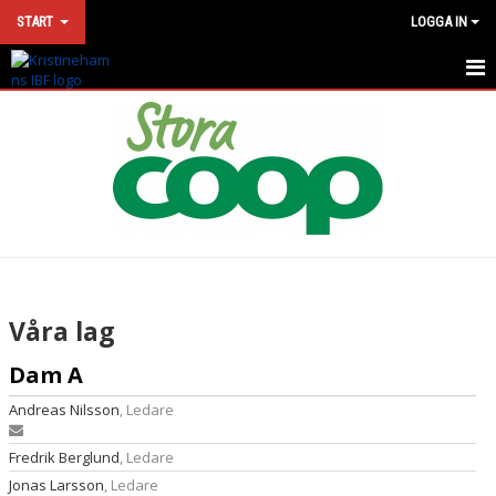
START
LOGGA IN
HEM
NYHETER
KONTAKT
VÅRA LAG
MATCHER
Våra lag
KALENDER
Dam A
SPONSORLOTTERI
Andreas Nilsson
, Ledare
DOKUMENT
Fredrik Berglund
, Ledare
Jonas Larsson
, Ledare