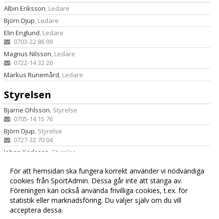
Albin Eriksson
, Ledare
Björn Djup
, Ledare
Elin Englund
, Ledare
0703-22 86 09
Magnus Nilsson
, Ledare
0722-14 32 26
Markus Runemård
, Ledare
Styrelsen
Bjarne Ohlsson
, Styrelse
0705-14 15 76
Björn Djup
, Styrelse
0727-32 70 04
Johan Karlsson
, Styrelse
0720-73 12 59
För att hemsidan ska fungera korrekt använder vi nödvändiga
Sandra Gottschalk
, Styrelse
cookies från SportAdmin. Dessa går inte att stänga av.
0735-35 94 49
Föreningen kan också använda frivilliga cookies, t.ex. för
Veronica Andersson
, Styrelse
statistik eller marknadsföring. Du väljer själv om du vill
0701-49 75 07
acceptera dessa.