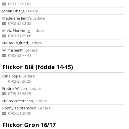
0733-22 03 82
Johan Öberg
, Ledare
Madelene Jemth
, Ledare
0703-35 02 83
Maria Noreberg
, Ledare
0703-51 89 06
Niklas Englund
, Ledare
Wilma Jemth
, Ledare
0735-32 77 41
Flickor Blå (födda 14-15)
Elin Poppe
, Ledare
0702-27 20 25
Fredrik Wilson
, Ledare
0735-36 66 25
Niklas Pettersson
, Ledare
Ronny Torstensson
, Ledare
0705-51 20 99
Flickor Grön 16/17