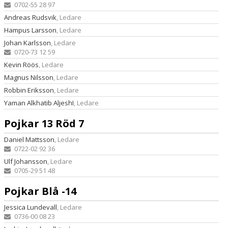
0702-55 28 97
Andreas Rudsvik
, Ledare
Hampus Larsson
, Ledare
Johan Karlsson
, Ledare
0720-73 12 59
Kevin Röös
, Ledare
Magnus Nilsson
, Ledare
Robbin Eriksson
, Ledare
Yaman Alkhatib AljeshI
, Ledare
Pojkar 13 Röd 7
Daniel Mattsson
, Ledare
0722-02 92 36
Ulf Johansson
, Ledare
0705-29 51 48
Pojkar Blå -14
Jessica Lundevall
, Ledare
0736-00 08 23