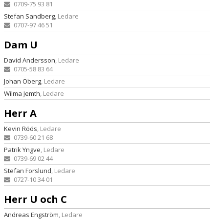
ARRANGEMANG
0709-75 93 81
Stefan Sandberg
, Ledare
OM KLUBBEN
0707-97 46 51
Dam U
MEDLEMSKAP
David Andersson
, Ledare
TRÄNINGSTIDER
0705-58 83 64
Johan Öberg
, Ledare
FÖRENINGSKLÄDER
Wilma Jemth
, Ledare
KIOSK
Herr A
Kevin Röös
DOMARE
, Ledare
0739-60 21 68
Patrik Yngve
, Ledare
0739-69 02 44
Stefan Forslund
, Ledare
0727-10 34 01
Herr U och C
Andreas Engström
, Ledare