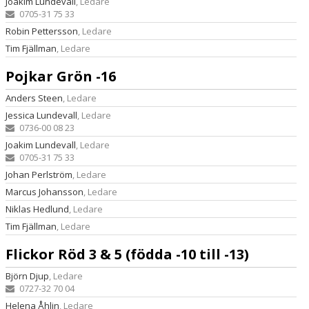
Joakim Lundevall
, Ledare
0705-31 75 33
Robin Pettersson
, Ledare
Tim Fjällman
, Ledare
Pojkar Grön -16
Anders Steen
, Ledare
Jessica Lundevall
, Ledare
0736-00 08 23
Joakim Lundevall
, Ledare
0705-31 75 33
Johan Perlström
, Ledare
Marcus Johansson
, Ledare
Niklas Hedlund
, Ledare
Tim Fjällman
, Ledare
Flickor Röd 3 & 5 (födda -10 till -13)
Björn Djup
, Ledare
0727-32 70 04
Helena Åhlin
, Ledare