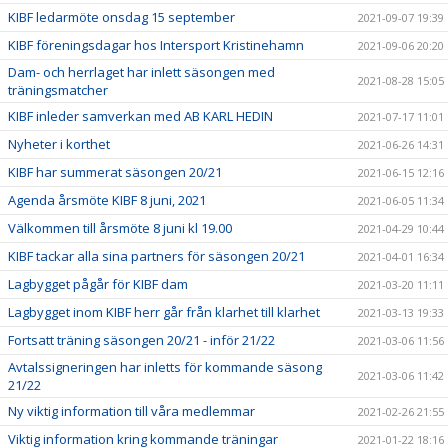
KIBF ledarmöte onsdag 15 september
2021-09-07 19:39
KIBF föreningsdagar hos Intersport Kristinehamn
2021-09-06 20:20
Dam- och herrlaget har inlett säsongen med
2021-08-28 15:05
träningsmatcher
KIBF inleder samverkan med AB KARL HEDIN
2021-07-17 11:01
Nyheter i korthet
2021-06-26 14:31
KIBF har summerat säsongen 20/21
2021-06-15 12:16
Agenda årsmöte KIBF 8 juni, 2021
2021-06-05 11:34
Välkommen till årsmöte 8 juni kl 19.00
2021-04-29 10:44
KIBF tackar alla sina partners för säsongen 20/21
2021-04-01 16:34
Lagbygget pågår för KIBF dam
2021-03-20 11:11
Lagbygget inom KIBF herr går från klarhet till klarhet
2021-03-13 19:33
Fortsatt träning säsongen 20/21 - inför 21/22
2021-03-06 11:56
Avtalssigneringen har inletts för kommande säsong
2021-03-06 11:42
21/22
Ny viktig information till våra medlemmar
2021-02-26 21:55
Viktig information kring kommande träningar
2021-01-22 18:16