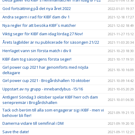
Detta gäller vid KIBF´s hemmamatcher från idag 6/1-22
2022-01-06 13:50
God fortsättning på det nya året 2022
2022-01-01 19:37
Andra segern i rad för KIBF dam div 1
2021-12-18 17:27
Nya regler för att besöka KIBF´s matcher
2021-12-02 18:49
Viktig seger för KIBF dam idag lördag 27 Nov!
2021-11-27 15:12
Årets lagbilder är nu publicerade för säsongen 21/22
2021-11-03 20:34
Herrlaget vann sin första match i div II
2021-10-23 18:30
KIBF dam tog säsongens första seger!
2021-10-17 19:51
Girl power cup 2021 har genomförts med nöjda
2021-10-10 16:09
deltagare
Girl power cup 2021 - Brogårdshallen 10 oktober
2021-10-09 14:42
Uppstart av ny grupp - innebandybus -15/16
2021-10-05 20:29
Äntligen! Söndag 3 oktober spelar KIBF herr och dam
2021-10-01 06:30
seriepremiär i Brogårdshallen
Tack och beröm till alla som engagerar sig i KIBF - men vi
2021-09-19 21:15
behöver bli fler!
Damerna vidare till semifinal i DM
2021-09-19 20:10
Save the date!
2021-09-11 12:21