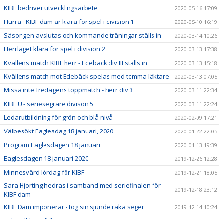
KIBF bedriver utvecklingsarbete
2020-05-16 17:09
Hurra - KIBF dam är klara för spel i division 1
2020-05-10 16:19
Säsongen avslutas och kommande träningar ställs in
2020-03-14 10:26
Herrlaget klara för spel i division 2
2020-03-13 17:38
Kvällens match KIBF herr - Edebäck div III ställs in
2020-03-13 15:18
Kvällens match mot Edebäck spelas med tomma läktare
2020-03-13 07:05
Missa inte fredagens toppmatch - herr div 3
2020-03-11 22:34
KIBF U - seriesegrare divison 5
2020-03-11 22:24
Ledarutbildning för grön och blå nivå
2020-02-09 17:21
Välbesökt Eaglesdag 18 januari, 2020
2020-01-22 22:05
Program Eaglesdagen 18 januari
2020-01-13 19:39
Eaglesdagen 18 januari 2020
2019-12-26 12:28
Minnesvärd lördag för KIBF
2019-12-21 18:05
Sara Hjorting hedras i samband med seriefinalen för
2019-12-18 23:12
KIBF dam
KIBF Dam imponerar - tog sin sjunde raka seger
2019-12-14 10:24