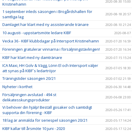
2020-08-30 15:00
Kristinehamn
1 september inleds säsongen i Brogårdshallen för
2020-08-18 20:57
samtliga lag
Damlaget har klart med ny assisterande tränare
2020-08-10 21:24
10 augusti - uppstartsmöte ledare KIBF
2020-08-07
Vecka 36 - KIBF klubbdagar på Intersport Kristinehamn
2020-07-20 16:59
Föreningen gratulerar vinnarna i försäljningstävlingen!
2020-07-20 16:34
KIBF har klart med ny damtränare
2020-07-15 15:24
ICA Maxi, HH Golv & Vägg, Lönn El och Intersport väljer
2020-07-05 18:30
att synas på KIBF´s ledartröjor
Träningstider säsongen 20/21
2020-07-02 21:59
Nyheter i korthet
2020-06-30 14:48
Försäljningen avslutad - 494 st
2020-06-08 23:00
delikatesskungsprodukter
Vi behöver din hjälp! Beställ gosaker och samtidigt
2020-05-26 17:41
supporta din förening - KIBF
18 lag är anmälda för seriespel säsongen 20/21
2020-05-17 14:24
KIBF kallar till årsmöte 10 juni - 2020
2020-05-17 12:24