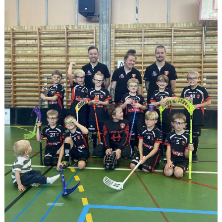
ARRANGEMANG
OM KLUBBEN
MEDLEMSKAP
TRÄNINGSTIDER
FÖRENINGSKLÄDER
KIOSK
DOMARE