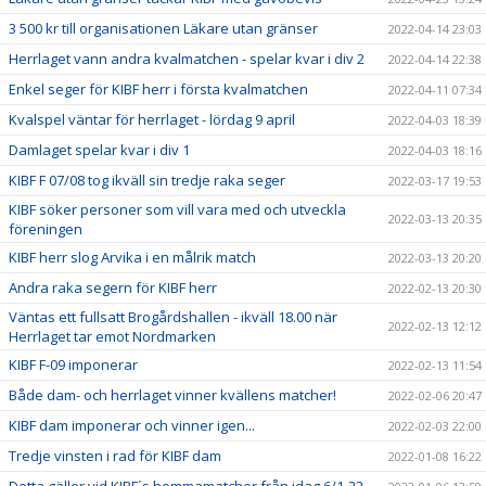
3 500 kr till organisationen Läkare utan gränser
2022-04-14 23:03
Herrlaget vann andra kvalmatchen - spelar kvar i div 2
2022-04-14 22:38
Enkel seger för KIBF herr i första kvalmatchen
2022-04-11 07:34
Kvalspel väntar för herrlaget - lördag 9 april
2022-04-03 18:39
Damlaget spelar kvar i div 1
2022-04-03 18:16
KIBF F 07/08 tog ikväll sin tredje raka seger
2022-03-17 19:53
KIBF söker personer som vill vara med och utveckla
2022-03-13 20:35
föreningen
KIBF herr slog Arvika i en målrik match
2022-03-13 20:20
Andra raka segern för KIBF herr
2022-02-13 20:30
Väntas ett fullsatt Brogårdshallen - ikväll 18.00 när
2022-02-13 12:12
Herrlaget tar emot Nordmarken
KIBF F-09 imponerar
2022-02-13 11:54
Både dam- och herrlaget vinner kvällens matcher!
2022-02-06 20:47
KIBF dam imponerar och vinner igen...
2022-02-03 22:00
Tredje vinsten i rad för KIBF dam
2022-01-08 16:22