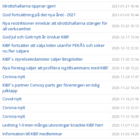
Idrottshallarna öppnar igen!
2021-01-21 18:46
God fortsättning på det nya året - 2021
2021-01-05 19:44
Nya restriktioner innebär att idrottshallarna stänger för
2020-12-22 10:15
all verksamhet
God Jul och Gott nytt år önskar KIBF
2020-12-17 15:34
KIBF fortsätter att sälja lotter utanför PEKÅS och söker
2020-12-13 12:32
nu fler säljare
KIBF´s styrelseledamöter säljer Bingolotter
2020-11-29 12:54
Nya företag väljer att profilera sig tillsammans med KIBF
2020-11-28 15:22
Corona-nytt
2020-11-24 17:47
KIBF´s partner Convoy parts ger föreningen en tidig
2020-11-22 14:24
julklapp
Covid-nytt
2020-11-16 21:18
Corona-nytt
2020-11-13 12:31
Corona-nytt
2020-11-12 16:39
Ledning 1-0 men många utvisningar knäckte KIBF herr
2020-11-07 17:23
Information till KIBF medlemmar
2020-11-05 14:20