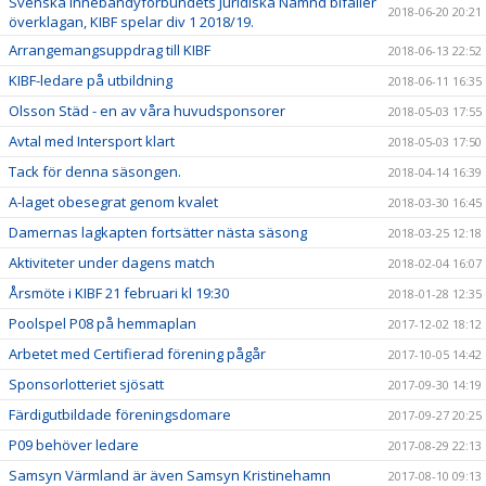
Svenska Innebandyförbundets Juridiska Nämnd bifaller
2018-06-20 20:21
överklagan, KIBF spelar div 1 2018/19.
Arrangemangsuppdrag till KIBF
2018-06-13 22:52
KIBF-ledare på utbildning
2018-06-11 16:35
Olsson Städ - en av våra huvudsponsorer
2018-05-03 17:55
Avtal med Intersport klart
2018-05-03 17:50
Tack för denna säsongen.
2018-04-14 16:39
A-laget obesegrat genom kvalet
2018-03-30 16:45
Damernas lagkapten fortsätter nästa säsong
2018-03-25 12:18
Aktiviteter under dagens match
2018-02-04 16:07
Årsmöte i KIBF 21 februari kl 19:30
2018-01-28 12:35
Poolspel P08 på hemmaplan
2017-12-02 18:12
Arbetet med Certifierad förening pågår
2017-10-05 14:42
Sponsorlotteriet sjösatt
2017-09-30 14:19
Färdigutbildade föreningsdomare
2017-09-27 20:25
P09 behöver ledare
2017-08-29 22:13
Samsyn Värmland är även Samsyn Kristinehamn
2017-08-10 09:13