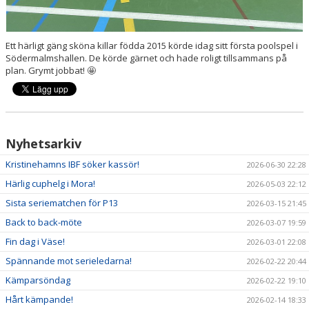
Ett härligt gäng sköna killar födda 2015 körde idag sitt första poolspel i
Södermalmshallen. De körde gärnet och hade roligt tillsammans på
plan. Grymt jobbat! 🤩
Nyhetsarkiv
Kristinehamns IBF söker kassör!
2026-06-30 22:28
Härlig cuphelg i Mora!
2026-05-03 22:12
Sista seriematchen för P13
2026-03-15 21:45
Back to back-möte
2026-03-07 19:59
Fin dag i Väse!
2026-03-01 22:08
Spännande mot serieledarna!
2026-02-22 20:44
Kämparsöndag
2026-02-22 19:10
Hårt kämpande!
2026-02-14 18:33