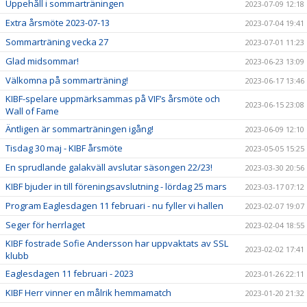
Uppehåll i sommarträningen
2023-07-09 12:18
Extra årsmöte 2023-07-13
2023-07-04 19:41
Sommarträning vecka 27
2023-07-01 11:23
Glad midsommar!
2023-06-23 13:09
Välkomna på sommarträning!
2023-06-17 13:46
KIBF-spelare uppmärksammas på VIF’s årsmöte och
2023-06-15 23:08
Wall of Fame
Äntligen är sommarträningen igång!
2023-06-09 12:10
Tisdag 30 maj - KIBF årsmöte
2023-05-05 15:25
En sprudlande galakväll avslutar säsongen 22/23!
2023-03-30 20:56
KIBF bjuder in till föreningsavslutning - lördag 25 mars
2023-03-17 07:12
Program Eaglesdagen 11 februari - nu fyller vi hallen
2023-02-07 19:07
Seger för herrlaget
2023-02-04 18:55
KIBF fostrade Sofie Andersson har uppvaktats av SSL
2023-02-02 17:41
klubb
Eaglesdagen 11 februari - 2023
2023-01-26 22:11
KIBF Herr vinner en målrik hemmamatch
2023-01-20 21:32