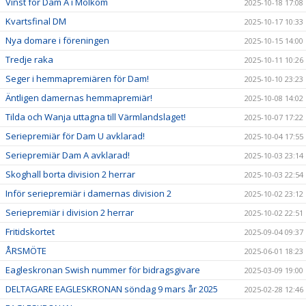
Vinst för Dam A i Molkom
2025-10-18 17:08
Kvartsfinal DM
2025-10-17 10:33
Nya domare i föreningen
2025-10-15 14:00
Tredje raka
2025-10-11 10:26
Seger i hemmapremiären för Dam!
2025-10-10 23:23
Äntligen damernas hemmapremiär!
2025-10-08 14:02
Tilda och Wanja uttagna till Värmlandslaget!
2025-10-07 17:22
Seriepremiär för Dam U avklarad!
2025-10-04 17:55
Seriepremiär Dam A avklarad!
2025-10-03 23:14
Skoghall borta division 2 herrar
2025-10-03 22:54
Inför seriepremiär i damernas division 2
2025-10-02 23:12
Seriepremiär i division 2 herrar
2025-10-02 22:51
Fritidskortet
2025-09-04 09:37
ÅRSMÖTE
2025-06-01 18:23
Eagleskronan Swish nummer för bidragsgivare
2025-03-09 19:00
DELTAGARE EAGLESKRONAN söndag 9 mars år 2025
2025-02-28 12:46