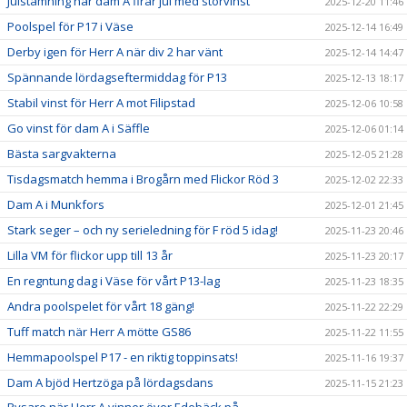
Julstämning när dam A firar jul med storvinst
2025-12-20 11:46
Poolspel för P17 i Väse
2025-12-14 16:49
Derby igen för Herr A när div 2 har vänt
2025-12-14 14:47
Spännande lördagseftermiddag för P13
2025-12-13 18:17
Stabil vinst för Herr A mot Filipstad
2025-12-06 10:58
Go vinst för dam A i Säffle
2025-12-06 01:14
Bästa sargvakterna
2025-12-05 21:28
Tisdagsmatch hemma i Brogårn med Flickor Röd 3
2025-12-02 22:33
Dam A i Munkfors
2025-12-01 21:45
Stark seger – och ny serieledning för F röd 5 idag!
2025-11-23 20:46
Lilla VM för flickor upp till 13 år
2025-11-23 20:17
En regntung dag i Väse för vårt P13-lag
2025-11-23 18:35
Andra poolspelet för vårt 18 gäng!
2025-11-22 22:29
Tuff match när Herr A mötte GS86
2025-11-22 11:55
Hemmapoolspel P17 - en riktig toppinsats!
2025-11-16 19:37
Dam A bjöd Hertzöga på lördagsdans
2025-11-15 21:23