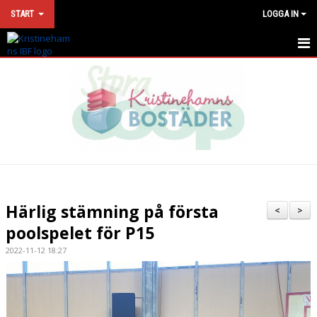
START
LOGGA IN
HEM
NYHETER
KONTAKT
VÅRA LAG
MATCHER
Härlig stämning på första
<
>
KALENDER
poolspelet för P15
2022-11-12 18:27
SPONSORLOTTERI
DOKUMENT