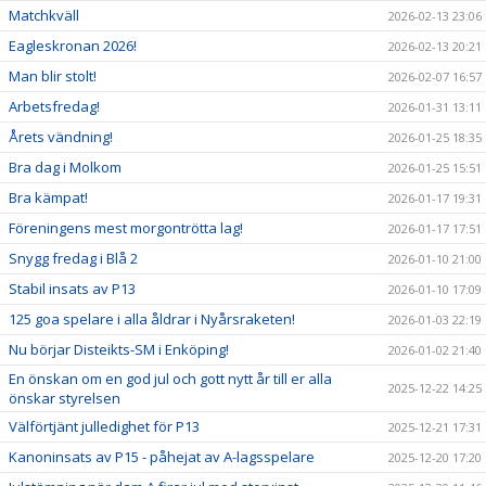
Matchkväll
2026-02-13 23:06
Eagleskronan 2026!
2026-02-13 20:21
Man blir stolt!
2026-02-07 16:57
Arbetsfredag!
2026-01-31 13:11
Årets vändning!
2026-01-25 18:35
Bra dag i Molkom
2026-01-25 15:51
Bra kämpat!
2026-01-17 19:31
Föreningens mest morgontrötta lag!
2026-01-17 17:51
Snygg fredag i Blå 2
2026-01-10 21:00
Stabil insats av P13
2026-01-10 17:09
125 goa spelare i alla åldrar i Nyårsraketen!
2026-01-03 22:19
Nu börjar Disteikts-SM i Enköping!
2026-01-02 21:40
En önskan om en god jul och gott nytt år till er alla
2025-12-22 14:25
önskar styrelsen
Välförtjänt julledighet för P13
2025-12-21 17:31
Kanoninsats av P15 - påhejat av A-lagsspelare
2025-12-20 17:20