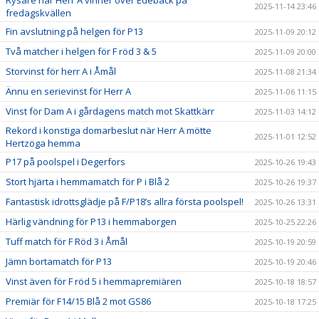
Rysare när Herr A vinner över Edebäck på
2025-11-14 23:46
fredagskvällen
Fin avslutning på helgen för P13
2025-11-09 20:12
Två matcher i helgen för F röd 3 & 5
2025-11-09 20:00
Storvinst för herr A i Åmål
2025-11-08 21:34
Ännu en serievinst för Herr A
2025-11-06 11:15
Vinst för Dam A i gårdagens match mot Skattkärr
2025-11-03 14:12
Rekord i konstiga domarbeslut när Herr A mötte
2025-11-01 12:52
Hertzöga hemma
P17 på poolspel i Degerfors
2025-10-26 19:43
Stort hjärta i hemmamatch för P i Blå 2
2025-10-26 19:37
Fantastisk idrottsglädje på F/P18’s allra första poolspel!
2025-10-26 13:31
Härlig vändning för P13 i hemmaborgen
2025-10-25 22:26
Tuff match för F Röd 3 i Åmål
2025-10-19 20:59
Jämn bortamatch för P13
2025-10-19 20:46
Vinst även för F röd 5 i hemmapremiären
2025-10-18 18:57
Premiär för F14/15 Blå 2 mot GS86
2025-10-18 17:25