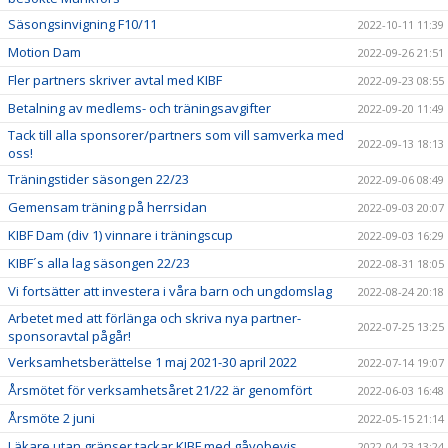
Säsongsinvigning F10/11
2022-10-11 11:39
Motion Dam
2022-09-26 21:51
Fler partners skriver avtal med KIBF
2022-09-23 08:55
Betalning av medlems- och träningsavgifter
2022-09-20 11:49
Tack till alla sponsorer/partners som vill samverka med
2022-09-13 18:13
oss!
Träningstider säsongen 22/23
2022-09-06 08:49
Gemensam träning på herrsidan
2022-09-03 20:07
KIBF Dam (div 1) vinnare i träningscup
2022-09-03 16:29
KIBF´s alla lag säsongen 22/23
2022-08-31 18:05
Vi fortsätter att investera i våra barn och ungdomslag
2022-08-24 20:18
Arbetet med att förlänga och skriva nya partner-
2022-07-25 13:25
sponsoravtal pågår!
Verksamhetsberättelse 1 maj 2021-30 april 2022
2022-07-14 19:07
Årsmötet för verksamhetsåret 21/22 är genomfört
2022-06-03 16:48
Årsmöte 2 juni
2022-05-15 21:14
Läkare utan gränser tackar KIBF med gåvobevis
2022-04-23 13:24