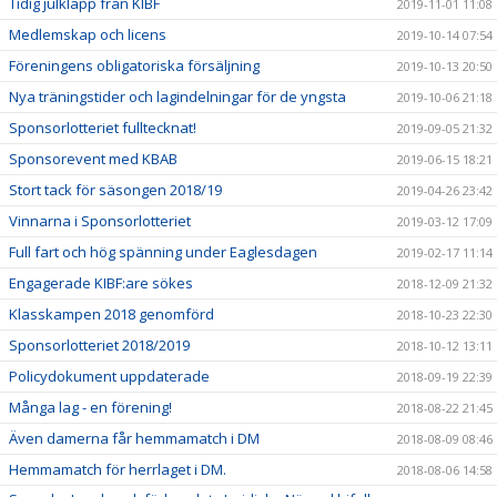
Tidig julklapp från KIBF
2019-11-01 11:08
Medlemskap och licens
2019-10-14 07:54
Föreningens obligatoriska försäljning
2019-10-13 20:50
Nya träningstider och lagindelningar för de yngsta
2019-10-06 21:18
Sponsorlotteriet fulltecknat!
2019-09-05 21:32
Sponsorevent med KBAB
2019-06-15 18:21
Stort tack för säsongen 2018/19
2019-04-26 23:42
Vinnarna i Sponsorlotteriet
2019-03-12 17:09
Full fart och hög spänning under Eaglesdagen
2019-02-17 11:14
Engagerade KIBF:are sökes
2018-12-09 21:32
Klasskampen 2018 genomförd
2018-10-23 22:30
Sponsorlotteriet 2018/2019
2018-10-12 13:11
Policydokument uppdaterade
2018-09-19 22:39
Många lag - en förening!
2018-08-22 21:45
Även damerna får hemmamatch i DM
2018-08-09 08:46
Hemmamatch för herrlaget i DM.
2018-08-06 14:58