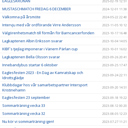
EAGLESKRONAN
2025-02-19 12:51
MUSTASCHMATCH FREDAG 6 DECEMBER
2024-12-01 11:38
Välkomna på årsmöte
2024-05-22 22:40
Intervju med vår ordförande Virre Andersson
2023-11-05 10:12
Välgörenhetsmatch till förmån för Barncancerfonden
2023-10-17 16:48
Lagkaptenen Albin Eriksson svarar
2023-10-04 14:05
KIBF´s tjejlag imponerar i Vänern Pärlan cup
2023-10-01 16:02
Lagkaptenen Bella Olsson svarar
2023-09-26 20:41
Innebandybus startar 6 oktober
2023-09-25 17:47
Eaglesfesten 2023 - En Dag av Kamratskap och
2023-09-24 22:11
Idrottsglädje
Klubbdagar hos vår samarbetspartner Intersport
2023-09-20 14:51
Kristinehamn
Eaglesfesten 23 september
2023-09-18 19:22
Sommarträning vecka 33
2023-08-12 00:20
Sommarträning vecka 32
2023-08-05 12:23
Nu kör vi sommarträning igen!
2023-07-27 11:21