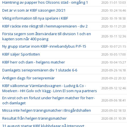
Hämtning av papper hos Olssons städ - omgång 1
2020-11-01 13:03
Det är vi som är KIBF säsongen 20/21
2020-10-24 16:46
Viktig information till nya spelare i KIBF
2020-10-19 18:50
KIBF räckte inte riktigt till i hemmapremiären - div 2
2020-10-11 21:20
Första segern som återvändare till division 1 och en
2020-10-11 12:36
kapten som når 400 poäng
Ny grupp startar inom KIBF- innebandybus P/F-15
2020-10-07 21:15
KIBF säljer Sportlotten
2020-10-05 17:00
KIBF herr och dam - helgens matcher
2020-10-04 15:27
Damlagets seriepremiären div 1 slutade 6-6
2020-09-26 16:18
Äntligen dags för seriepremiär
2020-09-22 20:32
KIBF välkomnar Värmlandsvagnen - Ludvig & Co -
2020-09-12 12:46
Moelven - HH Golv och Vägg - Lönn El som nya partners
En vinst och en förlust under helgen matcher för herr-
2020-09-06 18:41
och damlaget
Missa inte helgen träningsmatcher i Brogårdshallen
2020-09-02 18:53
Resultat från helgen träningsmatcher
2020-08-31 10:39
31 augusti startar KIBF klubbdagar på Intersport