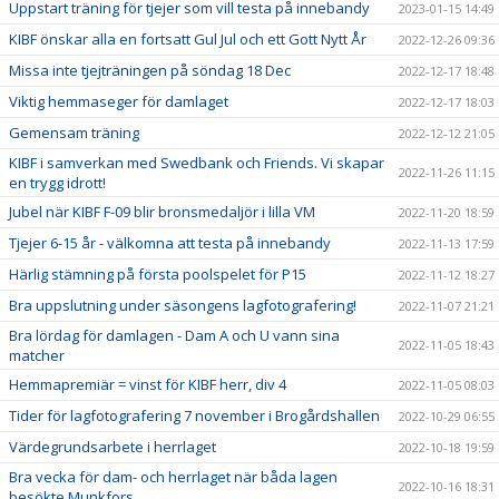
Uppstart träning för tjejer som vill testa på innebandy
2023-01-15 14:49
KIBF önskar alla en fortsatt Gul Jul och ett Gott Nytt År
2022-12-26 09:36
Missa inte tjejträningen på söndag 18 Dec
2022-12-17 18:48
Viktig hemmaseger för damlaget
2022-12-17 18:03
Gemensam träning
2022-12-12 21:05
KIBF i samverkan med Swedbank och Friends. Vi skapar
2022-11-26 11:15
en trygg idrott!
Jubel när KIBF F-09 blir bronsmedaljör i lilla VM
2022-11-20 18:59
Tjejer 6-15 år - välkomna att testa på innebandy
2022-11-13 17:59
Härlig stämning på första poolspelet för P15
2022-11-12 18:27
Bra uppslutning under säsongens lagfotografering!
2022-11-07 21:21
Bra lördag för damlagen - Dam A och U vann sina
2022-11-05 18:43
matcher
Hemmapremiär = vinst för KIBF herr, div 4
2022-11-05 08:03
Tider för lagfotografering 7 november i Brogårdshallen
2022-10-29 06:55
Värdegrundsarbete i herrlaget
2022-10-18 19:59
Bra vecka för dam- och herrlaget när båda lagen
2022-10-16 18:31
besökte Munkfors