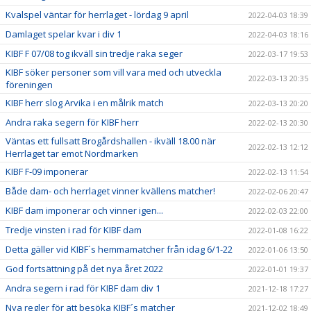
Kvalspel väntar för herrlaget - lördag 9 april
2022-04-03 18:39
Damlaget spelar kvar i div 1
2022-04-03 18:16
KIBF F 07/08 tog ikväll sin tredje raka seger
2022-03-17 19:53
KIBF söker personer som vill vara med och utveckla
2022-03-13 20:35
föreningen
KIBF herr slog Arvika i en målrik match
2022-03-13 20:20
Andra raka segern för KIBF herr
2022-02-13 20:30
Väntas ett fullsatt Brogårdshallen - ikväll 18.00 när
2022-02-13 12:12
Herrlaget tar emot Nordmarken
KIBF F-09 imponerar
2022-02-13 11:54
Både dam- och herrlaget vinner kvällens matcher!
2022-02-06 20:47
KIBF dam imponerar och vinner igen...
2022-02-03 22:00
Tredje vinsten i rad för KIBF dam
2022-01-08 16:22
Detta gäller vid KIBF´s hemmamatcher från idag 6/1-22
2022-01-06 13:50
God fortsättning på det nya året 2022
2022-01-01 19:37
Andra segern i rad för KIBF dam div 1
2021-12-18 17:27
Nya regler för att besöka KIBF´s matcher
2021-12-02 18:49