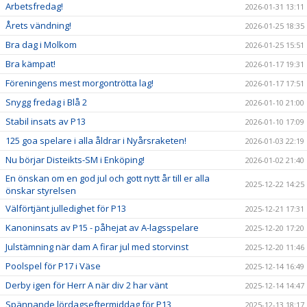
Arbetsfredag!
2026-01-31 13:11
Årets vändning!
2026-01-25 18:35
Bra dag i Molkom
2026-01-25 15:51
Bra kämpat!
2026-01-17 19:31
Föreningens mest morgontrötta lag!
2026-01-17 17:51
Snygg fredag i Blå 2
2026-01-10 21:00
Stabil insats av P13
2026-01-10 17:09
125 goa spelare i alla åldrar i Nyårsraketen!
2026-01-03 22:19
Nu börjar Disteikts-SM i Enköping!
2026-01-02 21:40
En önskan om en god jul och gott nytt år till er alla
2025-12-22 14:25
önskar styrelsen
Välförtjänt julledighet för P13
2025-12-21 17:31
Kanoninsats av P15 - påhejat av A-lagsspelare
2025-12-20 17:20
Julstämning när dam A firar jul med storvinst
2025-12-20 11:46
Poolspel för P17 i Väse
2025-12-14 16:49
Derby igen för Herr A när div 2 har vänt
2025-12-14 14:47
Spännande lördagseftermiddag för P13
2025-12-13 18:17