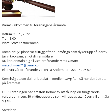
ARRANGEMANG
OM KLUBBEN
MEDLEMSKAP
Varmt välkommen till föreningens årsmöte.
TRÄNINGSTIDER
Datum: 2 juni, 2022
Tid: 18.00
Plats: Statt Kristinehamn
FÖRENINGSKLÄDER
Anmälan: (vi planerar tilltugg efter hur många som dyker upp så därav
KIOSK
tar vi tacksamt emot din anmälan).
Du kan anmäla dig till vice ordförande Mats Öman:
matsohman71@gmail.com
DOMARE
eller via vår ordförande Veronica Andersson, 070-149 75 07
Kom ihåg att om du har betalat in medlemsavgiften så har du rösträtt
på årsmötet.
OBS! Föreningen har ett stort behov av att få ihop en fungerande
valberedningen. Ett viktigt uppdrag som vi hoppas att någon vill anmäla
sig till.
Styrelsen