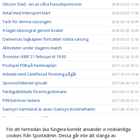
Olsson Städ - en av våra huvudsponsorer
2018-05-03 17:55
Avtal med Intersport klart
2018-05-03 17:50
Tack för denna säsongen.
2018-04-14 16:39
A-laget obesegrat genom kvalet
2018-03-30 16:45
Damernas lagkapten fortsätter nästa säsong
2018-03-25 12:18
Aktiviteter under dagens match
2018-02-04 16:07
Årsmöte i KIBF 21 februari kl 19:30
2018-01-28 12:35
Poolspel P08 på hemmaplan
2017-12-02 18:12
Arbetet med Certifierad förening pågår
2017-10-05 14:42
Sponsorlotteriet sjösatt
2017-09-30 14:19
Färdigutbildade föreningsdomare
2017-09-27 20:25
P09 behöver ledare
2017-08-29 22:13
Samsyn Värmland är även Samsyn Kristinehamn
2017-08-10 09:13
Dina nätköp kan ge KIBF pengar
2017-06-28 09:01
Ledaruppdrag till KIBF
2017-06-11 10:29
För att hemsidan ska fungera korrekt använder vi nödvändiga
Barnidrottsmodellen Samsyn Värmland
cookies från SportAdmin. Dessa går inte att stänga av.
2017-04-07 09:15