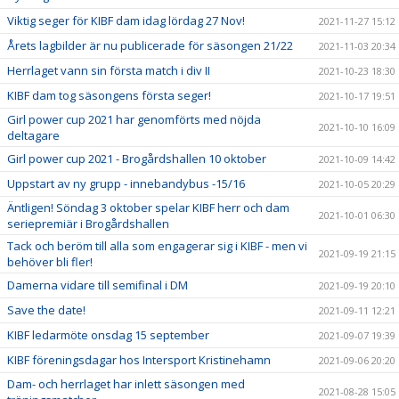
Viktig seger för KIBF dam idag lördag 27 Nov!
2021-11-27 15:12
Årets lagbilder är nu publicerade för säsongen 21/22
2021-11-03 20:34
Herrlaget vann sin första match i div II
2021-10-23 18:30
KIBF dam tog säsongens första seger!
2021-10-17 19:51
Girl power cup 2021 har genomförts med nöjda
2021-10-10 16:09
deltagare
Girl power cup 2021 - Brogårdshallen 10 oktober
2021-10-09 14:42
Uppstart av ny grupp - innebandybus -15/16
2021-10-05 20:29
Äntligen! Söndag 3 oktober spelar KIBF herr och dam
2021-10-01 06:30
seriepremiär i Brogårdshallen
Tack och beröm till alla som engagerar sig i KIBF - men vi
2021-09-19 21:15
behöver bli fler!
Damerna vidare till semifinal i DM
2021-09-19 20:10
Save the date!
2021-09-11 12:21
KIBF ledarmöte onsdag 15 september
2021-09-07 19:39
KIBF föreningsdagar hos Intersport Kristinehamn
2021-09-06 20:20
Dam- och herrlaget har inlett säsongen med
2021-08-28 15:05