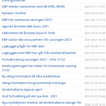
träningsmatcher
KIBF inleder samverkan med AB KARL HEDIN
2021-07-17 11:01
Nyheter i korthet
2021-06-26 14:31
KIBF har summerat säsongen 20/21
2021-06-15 12:16
Agenda årsmöte KIBF 8 juni, 2021
2021-06-05 11:34
Välkommen till årsmöte 8 juni kl 19.00
2021-04-29 10:44
KIBF tackar alla sina partners för säsongen 20/21
2021-04-01 16:34
Lagbygget pågår för KIBF dam
2021-03-20 11:11
Lagbygget inom KIBF herr går från klarhet till klarhet
2021-03-13 19:33
Fortsatt träning säsongen 20/21 - inför 21/22
2021-03-06 11:56
Avtalssigneringen har inletts för kommande säsong
2021-03-06 11:42
21/22
Ny viktig information till våra medlemmar
2021-02-26 21:55
Viktig information kring kommande träningar
2021-01-22 18:16
Idrottshallarna öppnar igen!
2021-01-21 18:46
God fortsättning på det nya året - 2021
2021-01-05 19:44
Nya restriktioner innebär att idrottshallarna stänger för
2020-12-22 10:15