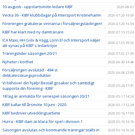
10 augusti - uppstartsmöte ledare KIBF
2020-08-07
Vecka 36 - KIBF klubbdagar på Intersport Kristinehamn
2020-07-20 16:59
Föreningen gratulerar vinnarna i försäljningstävlingen!
2020-07-20 16:34
KIBF har klart med ny damtränare
2020-07-15 15:24
ICA Maxi, HH Golv & Vägg, Lönn El och Intersport väljer
2020-07-05 18:30
att synas på KIBF´s ledartröjor
Träningstider säsongen 20/21
2020-07-02 21:59
Nyheter i korthet
2020-06-30 14:48
Försäljningen avslutad - 494 st
2020-06-08 23:00
delikatesskungsprodukter
Vi behöver din hjälp! Beställ gosaker och samtidigt
2020-05-26 17:41
supporta din förening - KIBF
18 lag är anmälda för seriespel säsongen 20/21
2020-05-17 14:24
KIBF kallar till årsmöte 10 juni - 2020
2020-05-17 12:24
KIBF bedriver utvecklingsarbete
2020-05-16 17:09
Hurra - KIBF dam är klara för spel i division 1
2020-05-10 16:19
Säsongen avslutas och kommande träningar ställs in
2020-03-14 10:26