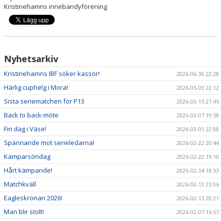
Kristinehamns innebandyförening
Nyhetsarkiv
Kristinehamns IBF söker kassör!
2026-06-30 22:28
Härlig cuphelg i Mora!
2026-05-03 22:12
Sista seriematchen för P13
2026-03-15 21:45
Back to back-möte
2026-03-07 19:59
Fin dag i Väse!
2026-03-01 22:08
Spännande mot serieledarna!
2026-02-22 20:44
Kämparsöndag
2026-02-22 19:10
Hårt kämpande!
2026-02-14 18:33
Matchkväll
2026-02-13 23:06
Eagleskronan 2026!
2026-02-13 20:21
Man blir stolt!
2026-02-07 16:57