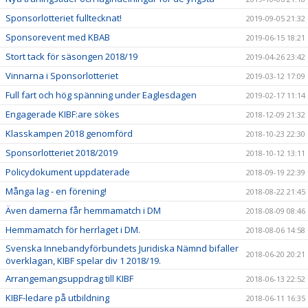
Sponsorlotteriet fulltecknat!
2019-09-05 21:32
Sponsorevent med KBAB
2019-06-15 18:21
Stort tack för säsongen 2018/19
2019-04-26 23:42
Vinnarna i Sponsorlotteriet
2019-03-12 17:09
Full fart och hög spänning under Eaglesdagen
2019-02-17 11:14
Engagerade KIBF:are sökes
2018-12-09 21:32
Klasskampen 2018 genomförd
2018-10-23 22:30
Sponsorlotteriet 2018/2019
2018-10-12 13:11
Policydokument uppdaterade
2018-09-19 22:39
Många lag - en förening!
2018-08-22 21:45
Även damerna får hemmamatch i DM
2018-08-09 08:46
Hemmamatch för herrlaget i DM.
2018-08-06 14:58
Svenska Innebandyförbundets Juridiska Nämnd bifaller
2018-06-20 20:21
överklagan, KIBF spelar div 1 2018/19.
Arrangemangsuppdrag till KIBF
2018-06-13 22:52
KIBF-ledare på utbildning
2018-06-11 16:35