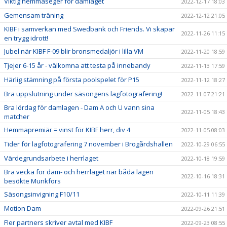
Viktig hemmaseger för damlaget
2022-12-17 18:03
Gemensam träning
2022-12-12 21:05
KIBF i samverkan med Swedbank och Friends. Vi skapar
2022-11-26 11:15
en trygg idrott!
Jubel när KIBF F-09 blir bronsmedaljör i lilla VM
2022-11-20 18:59
Tjejer 6-15 år - välkomna att testa på innebandy
2022-11-13 17:59
Härlig stämning på första poolspelet för P15
2022-11-12 18:27
Bra uppslutning under säsongens lagfotografering!
2022-11-07 21:21
Bra lördag för damlagen - Dam A och U vann sina
2022-11-05 18:43
matcher
Hemmapremiär = vinst för KIBF herr, div 4
2022-11-05 08:03
Tider för lagfotografering 7 november i Brogårdshallen
2022-10-29 06:55
Värdegrundsarbete i herrlaget
2022-10-18 19:59
Bra vecka för dam- och herrlaget när båda lagen
2022-10-16 18:31
besökte Munkfors
Säsongsinvigning F10/11
2022-10-11 11:39
Motion Dam
2022-09-26 21:51
Fler partners skriver avtal med KIBF
2022-09-23 08:55