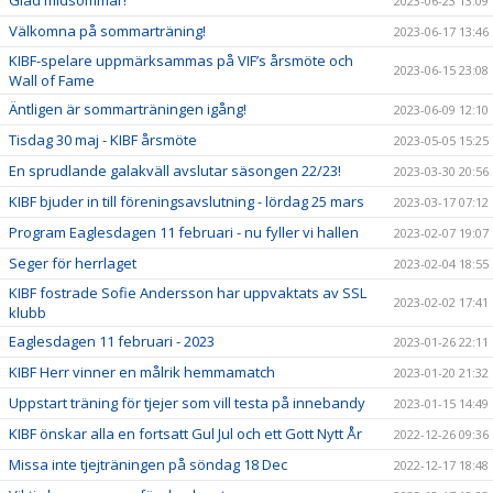
Glad midsommar!
2023-06-23 13:09
Välkomna på sommarträning!
2023-06-17 13:46
KIBF-spelare uppmärksammas på VIF’s årsmöte och
2023-06-15 23:08
Wall of Fame
Äntligen är sommarträningen igång!
2023-06-09 12:10
Tisdag 30 maj - KIBF årsmöte
2023-05-05 15:25
En sprudlande galakväll avslutar säsongen 22/23!
2023-03-30 20:56
KIBF bjuder in till föreningsavslutning - lördag 25 mars
2023-03-17 07:12
Program Eaglesdagen 11 februari - nu fyller vi hallen
2023-02-07 19:07
Seger för herrlaget
2023-02-04 18:55
KIBF fostrade Sofie Andersson har uppvaktats av SSL
2023-02-02 17:41
klubb
Eaglesdagen 11 februari - 2023
2023-01-26 22:11
KIBF Herr vinner en målrik hemmamatch
2023-01-20 21:32
Uppstart träning för tjejer som vill testa på innebandy
2023-01-15 14:49
KIBF önskar alla en fortsatt Gul Jul och ett Gott Nytt År
2022-12-26 09:36
Missa inte tjejträningen på söndag 18 Dec
2022-12-17 18:48