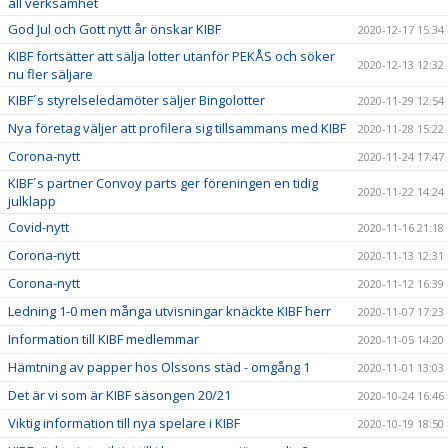
all verksamhet
God Jul och Gott nytt år önskar KIBF
2020-12-17 15:34
KIBF fortsätter att sälja lotter utanför PEKÅS och söker
2020-12-13 12:32
nu fler säljare
KIBF´s styrelseledamöter säljer Bingolotter
2020-11-29 12:54
Nya företag väljer att profilera sig tillsammans med KIBF
2020-11-28 15:22
Corona-nytt
2020-11-24 17:47
KIBF´s partner Convoy parts ger föreningen en tidig
2020-11-22 14:24
julklapp
Covid-nytt
2020-11-16 21:18
Corona-nytt
2020-11-13 12:31
Corona-nytt
2020-11-12 16:39
Ledning 1-0 men många utvisningar knäckte KIBF herr
2020-11-07 17:23
Information till KIBF medlemmar
2020-11-05 14:20
Hämtning av papper hos Olssons städ - omgång 1
2020-11-01 13:03
Det är vi som är KIBF säsongen 20/21
2020-10-24 16:46
Viktig information till nya spelare i KIBF
2020-10-19 18:50