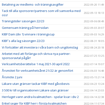
Betalning av medlems- och träningsavgifter
2022-09-20 11:49
Tack till alla sponsorer/partners som vill samverka med
2022-09-13 18:13
oss!
Träningstider säsongen 22/23
2022-09-06 08:49
Gemensam träning på herrsidan
2022-09-03 20:07
KIBF Dam (div 1) vinnare i träningscup
2022-09-03 16:29
KIBF´s alla lag säsongen 22/23
2022-08-31 18:05
Vi fortsätter att investera i våra barn och ungdomslag
2022-08-24 20:18
Arbetet med att förlänga och skriva nya partner-
2022-07-25 13:25
sponsoravtal pågår!
Verksamhetsberättelse 1 maj 2021-30 april 2022
2022-07-14 19:07
Årsmötet för verksamhetsåret 21/22 är genomfört
2022-06-03 16:48
Årsmöte 2 juni
2022-05-15 21:14
Läkare utan gränser tackar KIBF med gåvobevis
2022-04-23 13:24
3 500 kr till organisationen Läkare utan gränser
2022-04-14 23:03
Herrlaget vann andra kvalmatchen - spelar kvar i div 2
2022-04-14 22:38
Enkel seger för KIBF herr i första kvalmatchen
2022-04-11 07:34