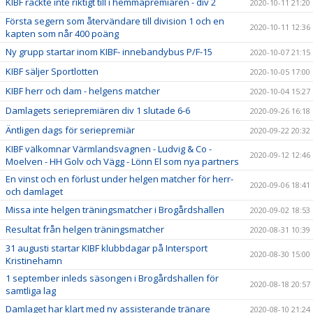
KIBF räckte inte riktigt till i hemmapremiären - div 2
2020-10-11 21:20
Första segern som återvändare till division 1 och en
2020-10-11 12:36
kapten som når 400 poäng
Ny grupp startar inom KIBF- innebandybus P/F-15
2020-10-07 21:15
KIBF säljer Sportlotten
2020-10-05 17:00
KIBF herr och dam - helgens matcher
2020-10-04 15:27
Damlagets seriepremiären div 1 slutade 6-6
2020-09-26 16:18
Äntligen dags för seriepremiär
2020-09-22 20:32
KIBF välkomnar Värmlandsvagnen - Ludvig & Co -
2020-09-12 12:46
Moelven - HH Golv och Vägg - Lönn El som nya partners
En vinst och en förlust under helgen matcher för herr-
2020-09-06 18:41
och damlaget
Missa inte helgen träningsmatcher i Brogårdshallen
2020-09-02 18:53
Resultat från helgen träningsmatcher
2020-08-31 10:39
31 augusti startar KIBF klubbdagar på Intersport
2020-08-30 15:00
Kristinehamn
1 september inleds säsongen i Brogårdshallen för
2020-08-18 20:57
samtliga lag
Damlaget har klart med ny assisterande tränare
2020-08-10 21:24