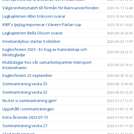
Välgörenhetsmatch till förmån för Barncancerfonden
2023-10-17 16:48
Lagkaptenen Albin Eriksson svarar
2023-10-04 14:05
KIBF´s tjejlag imponerar i Vänern Pärlan cup
2023-10-01 16:02
Lagkaptenen Bella Olsson svarar
2023-09-26 20:41
Innebandybus startar 6 oktober
2023-09-25 17:47
Eaglesfesten 2023 - En Dag av Kamratskap och
2023-09-24 22:11
Idrottsglädje
Klubbdagar hos vår samarbetspartner Intersport
2023-09-20 14:51
Kristinehamn
Eaglesfesten 23 september
2023-09-18 19:22
Sommarträning vecka 33
2023-08-12 00:20
Sommarträning vecka 32
2023-08-05 12:23
Nu kör vi sommarträning igen!
2023-07-27 11:21
Uppehåll i sommarträningen
2023-07-09 12:18
Extra årsmöte 2023-07-13
2023-07-04 19:41
Sommarträning vecka 27
2023-07-01 11:23