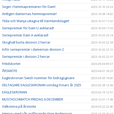
Seger i hemmapremiären för Dam!
2025-10-10 23:23
Äntligen damernas hemmapremiär!
2025-10-08 14:02
Tilda och Wanja uttagna till Värmlandslaget!
2025-10-07 17:22
Seriepremiär för Dam U avklarad!
2025-10-04 17:55
Seriepremiär Dam A avklarad!
2025-10-03 23:14
Skoghall borta division 2 herrar
2025-10-03 22:54
Inför seriepremiär i damernas division 2
2025-10-02 23:12
Seriepremiär i division 2 herrar
2025-10-02 22:51
Fritidskortet
2025-09-04 09:37
ÅRSMÖTE
2025-06-01 18:23
Eagleskronan Swish nummer för bidragsgivare
2025-03-09 19:00
DELTAGARE EAGLESKRONAN söndag 9 mars år 2025
2025-02-28 12:46
EAGLESKRONAN
2025-02-19 12:51
MUSTASCHMATCH FREDAG 6 DECEMBER
2024-12-01 11:38
Välkomna på årsmöte
2024-05-22 22:40
Intervju med vår ordförande Virre Andersson
2023-11-05 10:12