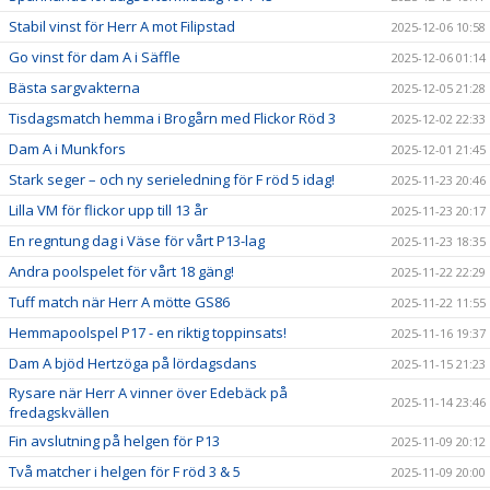
Stabil vinst för Herr A mot Filipstad
2025-12-06 10:58
Go vinst för dam A i Säffle
2025-12-06 01:14
Bästa sargvakterna
2025-12-05 21:28
Tisdagsmatch hemma i Brogårn med Flickor Röd 3
2025-12-02 22:33
Dam A i Munkfors
2025-12-01 21:45
Stark seger – och ny serieledning för F röd 5 idag!
2025-11-23 20:46
Lilla VM för flickor upp till 13 år
2025-11-23 20:17
En regntung dag i Väse för vårt P13-lag
2025-11-23 18:35
Andra poolspelet för vårt 18 gäng!
2025-11-22 22:29
Tuff match när Herr A mötte GS86
2025-11-22 11:55
Hemmapoolspel P17 - en riktig toppinsats!
2025-11-16 19:37
Dam A bjöd Hertzöga på lördagsdans
2025-11-15 21:23
Rysare när Herr A vinner över Edebäck på
2025-11-14 23:46
fredagskvällen
Fin avslutning på helgen för P13
2025-11-09 20:12
Två matcher i helgen för F röd 3 & 5
2025-11-09 20:00