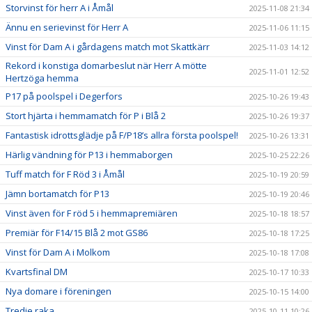
Storvinst för herr A i Åmål
2025-11-08 21:34
Ännu en serievinst för Herr A
2025-11-06 11:15
Vinst för Dam A i gårdagens match mot Skattkärr
2025-11-03 14:12
Rekord i konstiga domarbeslut när Herr A mötte
2025-11-01 12:52
Hertzöga hemma
P17 på poolspel i Degerfors
2025-10-26 19:43
Stort hjärta i hemmamatch för P i Blå 2
2025-10-26 19:37
Fantastisk idrottsglädje på F/P18’s allra första poolspel!
2025-10-26 13:31
Härlig vändning för P13 i hemmaborgen
2025-10-25 22:26
Tuff match för F Röd 3 i Åmål
2025-10-19 20:59
Jämn bortamatch för P13
2025-10-19 20:46
Vinst även för F röd 5 i hemmapremiären
2025-10-18 18:57
Premiär för F14/15 Blå 2 mot GS86
2025-10-18 17:25
Vinst för Dam A i Molkom
2025-10-18 17:08
Kvartsfinal DM
2025-10-17 10:33
Nya domare i föreningen
2025-10-15 14:00
Tredje raka
2025-10-11 10:26