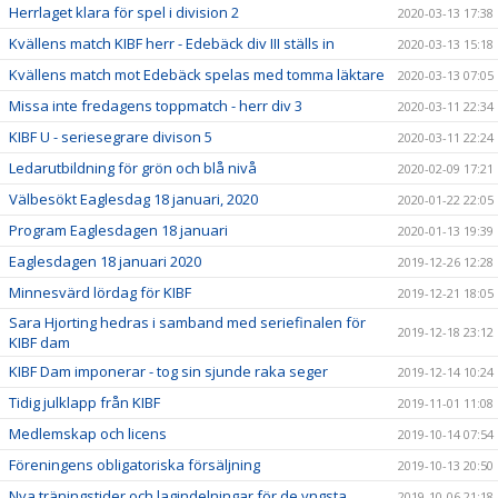
Herrlaget klara för spel i division 2
2020-03-13 17:38
Kvällens match KIBF herr - Edebäck div III ställs in
2020-03-13 15:18
Kvällens match mot Edebäck spelas med tomma läktare
2020-03-13 07:05
Missa inte fredagens toppmatch - herr div 3
2020-03-11 22:34
KIBF U - seriesegrare divison 5
2020-03-11 22:24
Ledarutbildning för grön och blå nivå
2020-02-09 17:21
Välbesökt Eaglesdag 18 januari, 2020
2020-01-22 22:05
Program Eaglesdagen 18 januari
2020-01-13 19:39
Eaglesdagen 18 januari 2020
2019-12-26 12:28
Minnesvärd lördag för KIBF
2019-12-21 18:05
Sara Hjorting hedras i samband med seriefinalen för
2019-12-18 23:12
KIBF dam
KIBF Dam imponerar - tog sin sjunde raka seger
2019-12-14 10:24
Tidig julklapp från KIBF
2019-11-01 11:08
Medlemskap och licens
2019-10-14 07:54
Föreningens obligatoriska försäljning
2019-10-13 20:50
Nya träningstider och lagindelningar för de yngsta
2019-10-06 21:18