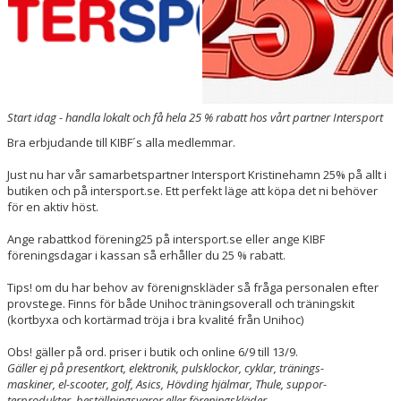
ARRANGEMANG
OM KLUBBEN
MEDLEMSKAP
Start idag - handla lokalt och få hela 25 % rabatt hos vårt partner Intersport
TRÄNINGSTIDER
Bra erbjudande till KIBF´s alla medlemmar.
FÖRENINGSKLÄDER
Just nu har vår samarbetspartner Intersport Kristinehamn 25% på allt i
butiken och på intersport.se. Ett perfekt läge att köpa det ni behöver
KIOSK
för en aktiv höst.
DOMARE
Ange rabattkod förening25 på intersport.se eller ange KIBF
föreningsdagar i kassan så erhåller du 25 % rabatt.
Tips! om du har behov av förenignskläder så fråga personalen efter
provstege. Finns för både Unihoc träningsoverall och träningskit
(kortbyxa och kortärmad tröja i bra kvalité från Unihoc)
Obs! gäller på ord. priser i butik och online 6/9 till 13/9.
Gäller ej på presentkort, elektronik, pulsklockor, cyklar, tränings-
maskiner, el-scooter, golf, Asics, Hövding hjälmar, Thule, suppor-
terprodukter, beställningsvaror eller föreningskläder.