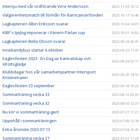
Intervju med vår ordförande Virre Andersson
2023-11-05 10:12
Välgörenhetsmatch till förmån för Barncancerfonden
2023-10-17 16:48
Lagkaptenen Albin Eriksson svarar
2023-10-04 14:05
KIBF´s tjejlag imponerar i Vänern Pärlan cup
2023-10-01 16:02
Lagkaptenen Bella Olsson svarar
2023-09-26 20:41
Innebandybus startar 6 oktober
2023-09-25 17:47
Eaglesfesten 2023 - En Dag av Kamratskap och
2023-09-24 22:11
Idrottsglädje
Klubbdagar hos vår samarbetspartner Intersport
2023-09-20 14:51
Kristinehamn
Eaglesfesten 23 september
2023-09-18 19:22
Sommarträning vecka 33
2023-08-12 00:20
Sommarträning vecka 32
2023-08-05 12:23
Nu kör vi sommarträning igen!
2023-07-27 11:21
Uppehåll i sommarträningen
2023-07-09 12:18
Extra årsmöte 2023-07-13
2023-07-04 19:41
Sommarträning vecka 27
2023-07-01 11:23