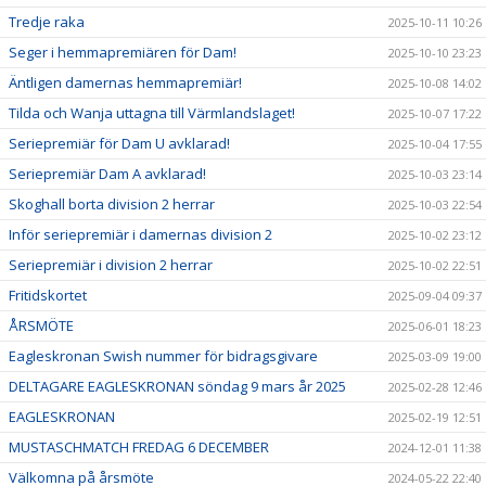
Tredje raka
2025-10-11 10:26
Seger i hemmapremiären för Dam!
2025-10-10 23:23
Äntligen damernas hemmapremiär!
2025-10-08 14:02
Tilda och Wanja uttagna till Värmlandslaget!
2025-10-07 17:22
Seriepremiär för Dam U avklarad!
2025-10-04 17:55
Seriepremiär Dam A avklarad!
2025-10-03 23:14
Skoghall borta division 2 herrar
2025-10-03 22:54
Inför seriepremiär i damernas division 2
2025-10-02 23:12
Seriepremiär i division 2 herrar
2025-10-02 22:51
Fritidskortet
2025-09-04 09:37
ÅRSMÖTE
2025-06-01 18:23
Eagleskronan Swish nummer för bidragsgivare
2025-03-09 19:00
DELTAGARE EAGLESKRONAN söndag 9 mars år 2025
2025-02-28 12:46
EAGLESKRONAN
2025-02-19 12:51
MUSTASCHMATCH FREDAG 6 DECEMBER
2024-12-01 11:38
Välkomna på årsmöte
2024-05-22 22:40