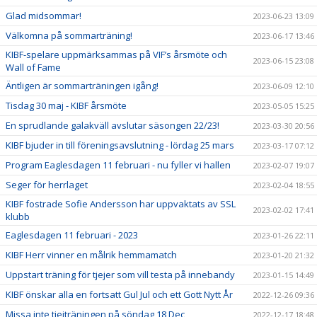
Glad midsommar!
2023-06-23 13:09
Välkomna på sommarträning!
2023-06-17 13:46
KIBF-spelare uppmärksammas på VIF’s årsmöte och
2023-06-15 23:08
Wall of Fame
Äntligen är sommarträningen igång!
2023-06-09 12:10
Tisdag 30 maj - KIBF årsmöte
2023-05-05 15:25
En sprudlande galakväll avslutar säsongen 22/23!
2023-03-30 20:56
KIBF bjuder in till föreningsavslutning - lördag 25 mars
2023-03-17 07:12
Program Eaglesdagen 11 februari - nu fyller vi hallen
2023-02-07 19:07
Seger för herrlaget
2023-02-04 18:55
KIBF fostrade Sofie Andersson har uppvaktats av SSL
2023-02-02 17:41
klubb
Eaglesdagen 11 februari - 2023
2023-01-26 22:11
KIBF Herr vinner en målrik hemmamatch
2023-01-20 21:32
Uppstart träning för tjejer som vill testa på innebandy
2023-01-15 14:49
KIBF önskar alla en fortsatt Gul Jul och ett Gott Nytt År
2022-12-26 09:36
Missa inte tjejträningen på söndag 18 Dec
2022-12-17 18:48