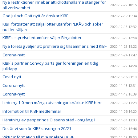
Nya restriktioner innebär att idrottshallarna stänger för
2020-12-22 10:15
all verksamhet
God Jul och Gott nytt år önskar KIBF
2020-12-17 15:34
KIBF fortsätter att sälja lotter utanför PEKÅS och söker
2020-12-13 12:32
nu fler säljare
KIBF´s styrelseledamöter säljer Bingolotter
2020-11-29 12:54
Nya företag väljer att profilera sig tillsammans med KIBF
2020-11-28 15:22
Corona-nytt
2020-11-24 17:47
KIBF´s partner Convoy parts ger föreningen en tidig
2020-11-22 14:24
julklapp
Covid-nytt
2020-11-16 21:18
Corona-nytt
2020-11-13 12:31
Corona-nytt
2020-11-12 16:39
Ledning 1-0 men många utvisningar knäckte KIBF herr
2020-11-07 17:23
Information till KIBF medlemmar
2020-11-05 14:20
Hämtning av papper hos Olssons städ - omgång 1
2020-11-01 13:03
Det är vi som är KIBF säsongen 20/21
2020-10-24 16:46
Viktig information till nya spelare i KIBF
2020-10-19 18:50