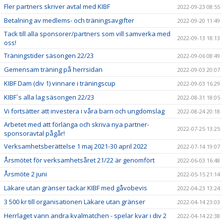
Fler partners skriver avtal med KIBF
2022-09-23 08:55
Betalning av medlems- och träningsavgifter
2022-09-20 11:49
Tack till alla sponsorer/partners som vill samverka med
2022-09-13 18:13
oss!
Träningstider säsongen 22/23
2022-09-06 08:49
Gemensam träning på herrsidan
2022-09-03 20:07
KIBF Dam (div 1) vinnare i träningscup
2022-09-03 16:29
KIBF´s alla lag säsongen 22/23
2022-08-31 18:05
Vi fortsätter att investera i våra barn och ungdomslag
2022-08-24 20:18
Arbetet med att förlänga och skriva nya partner-
2022-07-25 13:25
sponsoravtal pågår!
Verksamhetsberättelse 1 maj 2021-30 april 2022
2022-07-14 19:07
Årsmötet för verksamhetsåret 21/22 är genomfört
2022-06-03 16:48
Årsmöte 2 juni
2022-05-15 21:14
Läkare utan gränser tackar KIBF med gåvobevis
2022-04-23 13:24
3 500 kr till organisationen Läkare utan gränser
2022-04-14 23:03
Herrlaget vann andra kvalmatchen - spelar kvar i div 2
2022-04-14 22:38