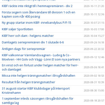
KIBF räckte inte riktigt till i hemmapremiären - div 2
2020-10-11 21:20
Första segern som återvändare till division 1 och en
2020-10-11 12:36
kapten som når 400 poäng
Ny grupp startar inom KIBF- innebandybus P/F-15
2020-10-07 21:15
KIBF säljer Sportlotten
2020-10-05 17:00
KIBF herr och dam - helgens matcher
2020-10-04 15:27
Damlagets seriepremiären div 1 slutade 6-6
2020-09-26 16:18
Äntligen dags för seriepremiär
2020-09-22 20:32
KIBF välkomnar Värmlandsvagnen - Ludvig & Co -
2020-09-12 12:46
Moelven - HH Golv och Vägg - Lönn El som nya partners
En vinst och en förlust under helgen matcher för herr-
2020-09-06 18:41
och damlaget
Missa inte helgen träningsmatcher i Brogårdshallen
2020-09-02 18:53
Resultat från helgen träningsmatcher
2020-08-31 10:39
31 augusti startar KIBF klubbdagar på Intersport
2020-08-30 15:00
Kristinehamn
1 september inleds säsongen i Brogårdshallen för
2020-08-18 20:57
samtliga lag