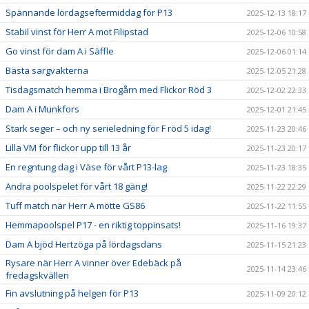
Spännande lördagseftermiddag för P13
2025-12-13 18:17
Stabil vinst för Herr A mot Filipstad
2025-12-06 10:58
Go vinst för dam A i Säffle
2025-12-06 01:14
Bästa sargvakterna
2025-12-05 21:28
Tisdagsmatch hemma i Brogårn med Flickor Röd 3
2025-12-02 22:33
Dam A i Munkfors
2025-12-01 21:45
Stark seger – och ny serieledning för F röd 5 idag!
2025-11-23 20:46
Lilla VM för flickor upp till 13 år
2025-11-23 20:17
En regntung dag i Väse för vårt P13-lag
2025-11-23 18:35
Andra poolspelet för vårt 18 gäng!
2025-11-22 22:29
Tuff match när Herr A mötte GS86
2025-11-22 11:55
Hemmapoolspel P17 - en riktig toppinsats!
2025-11-16 19:37
Dam A bjöd Hertzöga på lördagsdans
2025-11-15 21:23
Rysare när Herr A vinner över Edebäck på
2025-11-14 23:46
fredagskvällen
Fin avslutning på helgen för P13
2025-11-09 20:12