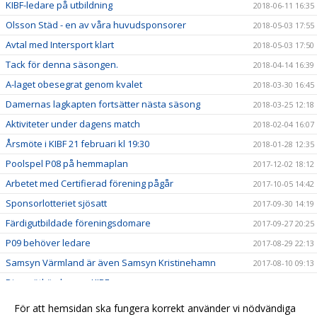
KIBF-ledare på utbildning
2018-06-11 16:35
Olsson Städ - en av våra huvudsponsorer
2018-05-03 17:55
Avtal med Intersport klart
2018-05-03 17:50
Tack för denna säsongen.
2018-04-14 16:39
A-laget obesegrat genom kvalet
2018-03-30 16:45
Damernas lagkapten fortsätter nästa säsong
2018-03-25 12:18
Aktiviteter under dagens match
2018-02-04 16:07
Årsmöte i KIBF 21 februari kl 19:30
2018-01-28 12:35
Poolspel P08 på hemmaplan
2017-12-02 18:12
Arbetet med Certifierad förening pågår
2017-10-05 14:42
Sponsorlotteriet sjösatt
2017-09-30 14:19
Färdigutbildade föreningsdomare
2017-09-27 20:25
P09 behöver ledare
2017-08-29 22:13
Samsyn Värmland är även Samsyn Kristinehamn
2017-08-10 09:13
Dina nätköp kan ge KIBF pengar
2017-06-28 09:01
Ledaruppdrag till KIBF
2017-06-11 10:29
För att hemsidan ska fungera korrekt använder vi nödvändiga