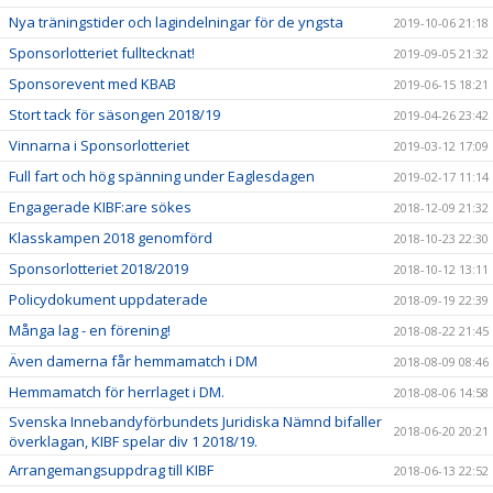
Nya träningstider och lagindelningar för de yngsta
2019-10-06 21:18
Sponsorlotteriet fulltecknat!
2019-09-05 21:32
Sponsorevent med KBAB
2019-06-15 18:21
Stort tack för säsongen 2018/19
2019-04-26 23:42
Vinnarna i Sponsorlotteriet
2019-03-12 17:09
Full fart och hög spänning under Eaglesdagen
2019-02-17 11:14
Engagerade KIBF:are sökes
2018-12-09 21:32
Klasskampen 2018 genomförd
2018-10-23 22:30
Sponsorlotteriet 2018/2019
2018-10-12 13:11
Policydokument uppdaterade
2018-09-19 22:39
Många lag - en förening!
2018-08-22 21:45
Även damerna får hemmamatch i DM
2018-08-09 08:46
Hemmamatch för herrlaget i DM.
2018-08-06 14:58
Svenska Innebandyförbundets Juridiska Nämnd bifaller
2018-06-20 20:21
överklagan, KIBF spelar div 1 2018/19.
Arrangemangsuppdrag till KIBF
2018-06-13 22:52