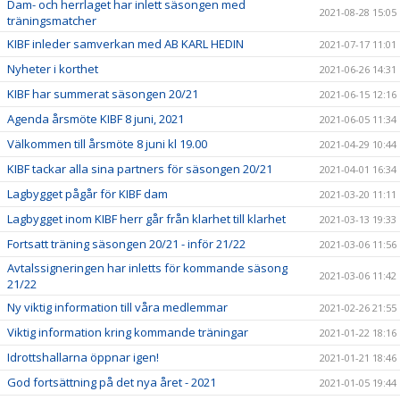
Dam- och herrlaget har inlett säsongen med
2021-08-28 15:05
träningsmatcher
KIBF inleder samverkan med AB KARL HEDIN
2021-07-17 11:01
Nyheter i korthet
2021-06-26 14:31
KIBF har summerat säsongen 20/21
2021-06-15 12:16
Agenda årsmöte KIBF 8 juni, 2021
2021-06-05 11:34
Välkommen till årsmöte 8 juni kl 19.00
2021-04-29 10:44
KIBF tackar alla sina partners för säsongen 20/21
2021-04-01 16:34
Lagbygget pågår för KIBF dam
2021-03-20 11:11
Lagbygget inom KIBF herr går från klarhet till klarhet
2021-03-13 19:33
Fortsatt träning säsongen 20/21 - inför 21/22
2021-03-06 11:56
Avtalssigneringen har inletts för kommande säsong
2021-03-06 11:42
21/22
Ny viktig information till våra medlemmar
2021-02-26 21:55
Viktig information kring kommande träningar
2021-01-22 18:16
Idrottshallarna öppnar igen!
2021-01-21 18:46
God fortsättning på det nya året - 2021
2021-01-05 19:44