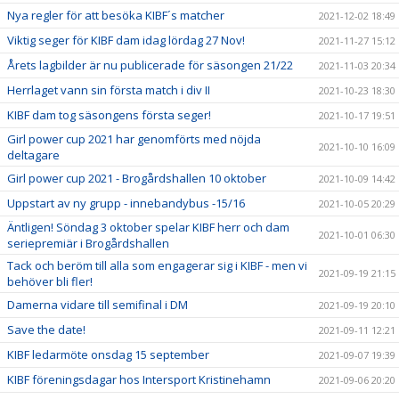
Nya regler för att besöka KIBF´s matcher
2021-12-02 18:49
Viktig seger för KIBF dam idag lördag 27 Nov!
2021-11-27 15:12
Årets lagbilder är nu publicerade för säsongen 21/22
2021-11-03 20:34
Herrlaget vann sin första match i div II
2021-10-23 18:30
KIBF dam tog säsongens första seger!
2021-10-17 19:51
Girl power cup 2021 har genomförts med nöjda
2021-10-10 16:09
deltagare
Girl power cup 2021 - Brogårdshallen 10 oktober
2021-10-09 14:42
Uppstart av ny grupp - innebandybus -15/16
2021-10-05 20:29
Äntligen! Söndag 3 oktober spelar KIBF herr och dam
2021-10-01 06:30
seriepremiär i Brogårdshallen
Tack och beröm till alla som engagerar sig i KIBF - men vi
2021-09-19 21:15
behöver bli fler!
Damerna vidare till semifinal i DM
2021-09-19 20:10
Save the date!
2021-09-11 12:21
KIBF ledarmöte onsdag 15 september
2021-09-07 19:39
KIBF föreningsdagar hos Intersport Kristinehamn
2021-09-06 20:20