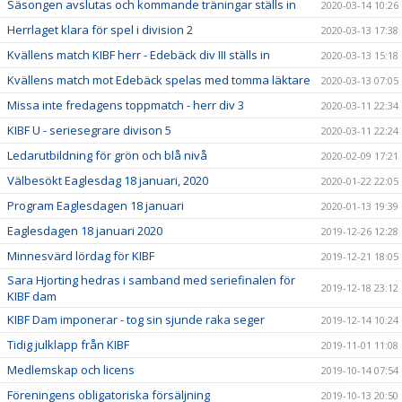
Säsongen avslutas och kommande träningar ställs in
2020-03-14 10:26
Herrlaget klara för spel i division 2
2020-03-13 17:38
Kvällens match KIBF herr - Edebäck div III ställs in
2020-03-13 15:18
Kvällens match mot Edebäck spelas med tomma läktare
2020-03-13 07:05
Missa inte fredagens toppmatch - herr div 3
2020-03-11 22:34
KIBF U - seriesegrare divison 5
2020-03-11 22:24
Ledarutbildning för grön och blå nivå
2020-02-09 17:21
Välbesökt Eaglesdag 18 januari, 2020
2020-01-22 22:05
Program Eaglesdagen 18 januari
2020-01-13 19:39
Eaglesdagen 18 januari 2020
2019-12-26 12:28
Minnesvärd lördag för KIBF
2019-12-21 18:05
Sara Hjorting hedras i samband med seriefinalen för
2019-12-18 23:12
KIBF dam
KIBF Dam imponerar - tog sin sjunde raka seger
2019-12-14 10:24
Tidig julklapp från KIBF
2019-11-01 11:08
Medlemskap och licens
2019-10-14 07:54
Föreningens obligatoriska försäljning
2019-10-13 20:50