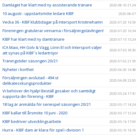
Damlaget har klart med ny assisterande tränare
2020-08-10 21:24
10 augusti - uppstartsmöte ledare KIBF
2020-08-07
Vecka 36 - KIBF klubbdagar på Intersport Kristinehamn
2020-07-20 16:59
Föreningen gratulerar vinnarna i försäljningstävlingen!
2020-07-20 16:34
KIBF har klart med ny damtränare
2020-07-15 15:24
ICA Maxi, HH Golv & Vägg, Lönn El och Intersport väljer
2020-07-05 18:30
att synas på KIBF´s ledartröjor
Träningstider säsongen 20/21
2020-07-02 21:59
Nyheter i korthet
2020-06-30 14:48
Försäljningen avslutad - 494 st
2020-06-08 23:00
delikatesskungsprodukter
Vi behöver din hjälp! Beställ gosaker och samtidigt
2020-05-26 17:41
supporta din förening - KIBF
18 lag är anmälda för seriespel säsongen 20/21
2020-05-17 14:24
KIBF kallar till årsmöte 10 juni - 2020
2020-05-17 12:24
KIBF bedriver utvecklingsarbete
2020-05-16 17:09
Hurra - KIBF dam är klara för spel i division 1
2020-05-10 16:19