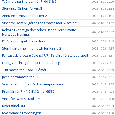
Två matcher i helgen för F röd 3 & 5
2025-11-09 20:00
Storvinst för herr A i Åmål
2025-11-08 21:34
Ännu en serievinst för Herr A
2025-11-06 11:15
Vinst för Dam A i gårdagens match mot Skattkärr
2025-11-03 14:12
Rekord i konstiga domarbeslut när Herr A mötte
2025-11-01 12:52
Hertzöga hemma
P17 på poolspel i Degerfors
2025-10-26 19:43
Stort hjärta i hemmamatch för P i Blå 2
2025-10-26 19:37
Fantastisk idrottsglädje på F/P18’s allra första poolspel!
2025-10-26 13:31
Härlig vändning för P13 i hemmaborgen
2025-10-25 22:26
Tuff match för F Röd 3 i Åmål
2025-10-19 20:59
Jämn bortamatch för P13
2025-10-19 20:46
Vinst även för F röd 5 i hemmapremiären
2025-10-18 18:57
Premiär för F14/15 Blå 2 mot GS86
2025-10-18 17:25
Vinst för Dam A i Molkom
2025-10-18 17:08
Kvartsfinal DM
2025-10-17 10:33
Nya domare i föreningen
2025-10-15 14:00