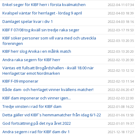
Enkel seger för KIBF herr i första kvalmatchen
2022-04-11 07:34
Kvalspel väntar för herrlaget - lördag 9 april
2022-04-03 18:39
Damlaget spelar kvar i div 1
2022-04-03 18:16
KIBF F 07/08 tog ikväll sin tredje raka seger
2022-03-17 19:53
KIBF söker personer som vill vara med och utveckla
2022-03-13 20:35
föreningen
KIBF herr slog Arvika i en målrik match
2022-03-13 20:20
Andra raka segern för KIBF herr
2022-02-13 20:30
Väntas ett fullsatt Brogårdshallen - ikväll 18.00 när
2022-02-13 12:12
Herrlaget tar emot Nordmarken
KIBF F-09 imponerar
2022-02-13 11:54
Både dam- och herrlaget vinner kvällens matcher!
2022-02-06 20:47
KIBF dam imponerar och vinner igen...
2022-02-03 22:00
Tredje vinsten i rad för KIBF dam
2022-01-08 16:22
Detta gäller vid KIBF´s hemmamatcher från idag 6/1-22
2022-01-06 13:50
God fortsättning på det nya året 2022
2022-01-01 19:37
Andra segern i rad för KIBF dam div 1
2021-12-18 17:27