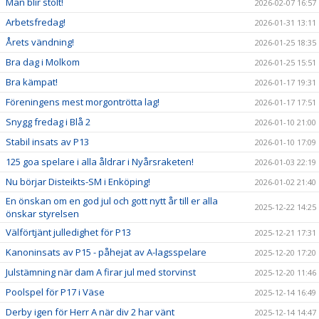
Man blir stolt!
2026-02-07 16:57
Arbetsfredag!
2026-01-31 13:11
Årets vändning!
2026-01-25 18:35
Bra dag i Molkom
2026-01-25 15:51
Bra kämpat!
2026-01-17 19:31
Föreningens mest morgontrötta lag!
2026-01-17 17:51
Snygg fredag i Blå 2
2026-01-10 21:00
Stabil insats av P13
2026-01-10 17:09
125 goa spelare i alla åldrar i Nyårsraketen!
2026-01-03 22:19
Nu börjar Disteikts-SM i Enköping!
2026-01-02 21:40
En önskan om en god jul och gott nytt år till er alla
2025-12-22 14:25
önskar styrelsen
Välförtjänt julledighet för P13
2025-12-21 17:31
Kanoninsats av P15 - påhejat av A-lagsspelare
2025-12-20 17:20
Julstämning när dam A firar jul med storvinst
2025-12-20 11:46
Poolspel för P17 i Väse
2025-12-14 16:49
Derby igen för Herr A när div 2 har vänt
2025-12-14 14:47