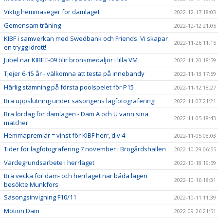
Viktig hemmaseger för damlaget
2022-12-17 18:03
Gemensam träning
2022-12-12 21:05
KIBF i samverkan med Swedbank och Friends. Vi skapar
2022-11-26 11:15
en trygg idrott!
Jubel när KIBF F-09 blir bronsmedaljör i lilla VM
2022-11-20 18:59
Tjejer 6-15 år - välkomna att testa på innebandy
2022-11-13 17:59
Härlig stämning på första poolspelet för P15
2022-11-12 18:27
Bra uppslutning under säsongens lagfotografering!
2022-11-07 21:21
Bra lördag för damlagen - Dam A och U vann sina
2022-11-05 18:43
matcher
Hemmapremiär = vinst för KIBF herr, div 4
2022-11-05 08:03
Tider för lagfotografering 7 november i Brogårdshallen
2022-10-29 06:55
Värdegrundsarbete i herrlaget
2022-10-18 19:59
Bra vecka för dam- och herrlaget när båda lagen
2022-10-16 18:31
besökte Munkfors
Säsongsinvigning F10/11
2022-10-11 11:39
Motion Dam
2022-09-26 21:51