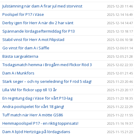
Julstämning när dam A firar jul med storvinst
2025-12-20 11:46
Poolspel för P17 i Väse
2025-12-14 16:49
Derby igen för Herr A när div 2 har vänt
2025-12-14 14:47
Spännande lördagseftermiddag för P13
2025-12-13 18:17
Stabil vinst för Herr A mot Filipstad
2025-12-06 10:58
Go vinst för dam A i Säffle
2025-12-06 01:14
Bästa sargvakterna
2025-12-05 21:28
Tisdagsmatch hemma i Brogårn med Flickor Röd 3
2025-12-02 22:33
Dam A i Munkfors
2025-12-01 21:45
Stark seger – och ny serieledning för F röd 5 idag!
2025-11-23 20:46
Lilla VM för flickor upp till 13 år
2025-11-23 20:17
En regntung dag i Väse för vårt P13-lag
2025-11-23 18:35
Andra poolspelet för vårt 18 gäng!
2025-11-22 22:29
Tuff match när Herr A mötte GS86
2025-11-22 11:55
Hemmapoolspel P17 - en riktig toppinsats!
2025-11-16 19:37
Dam A bjöd Hertzöga på lördagsdans
2025-11-15 21:23