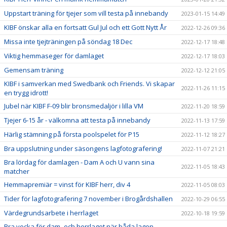
Uppstart träning för tjejer som vill testa på innebandy
2023-01-15 14:49
KIBF önskar alla en fortsatt Gul Jul och ett Gott Nytt År
2022-12-26 09:36
Missa inte tjejträningen på söndag 18 Dec
2022-12-17 18:48
Viktig hemmaseger för damlaget
2022-12-17 18:03
Gemensam träning
2022-12-12 21:05
KIBF i samverkan med Swedbank och Friends. Vi skapar
2022-11-26 11:15
en trygg idrott!
Jubel när KIBF F-09 blir bronsmedaljör i lilla VM
2022-11-20 18:59
Tjejer 6-15 år - välkomna att testa på innebandy
2022-11-13 17:59
Härlig stämning på första poolspelet för P15
2022-11-12 18:27
Bra uppslutning under säsongens lagfotografering!
2022-11-07 21:21
Bra lördag för damlagen - Dam A och U vann sina
2022-11-05 18:43
matcher
Hemmapremiär = vinst för KIBF herr, div 4
2022-11-05 08:03
Tider för lagfotografering 7 november i Brogårdshallen
2022-10-29 06:55
Värdegrundsarbete i herrlaget
2022-10-18 19:59
Bra vecka för dam- och herrlaget när båda lagen