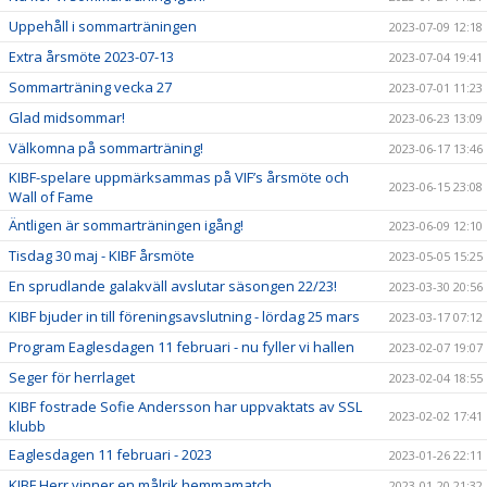
Uppehåll i sommarträningen
2023-07-09 12:18
Extra årsmöte 2023-07-13
2023-07-04 19:41
Sommarträning vecka 27
2023-07-01 11:23
Glad midsommar!
2023-06-23 13:09
Välkomna på sommarträning!
2023-06-17 13:46
KIBF-spelare uppmärksammas på VIF’s årsmöte och
2023-06-15 23:08
Wall of Fame
Äntligen är sommarträningen igång!
2023-06-09 12:10
Tisdag 30 maj - KIBF årsmöte
2023-05-05 15:25
En sprudlande galakväll avslutar säsongen 22/23!
2023-03-30 20:56
KIBF bjuder in till föreningsavslutning - lördag 25 mars
2023-03-17 07:12
Program Eaglesdagen 11 februari - nu fyller vi hallen
2023-02-07 19:07
Seger för herrlaget
2023-02-04 18:55
KIBF fostrade Sofie Andersson har uppvaktats av SSL
2023-02-02 17:41
klubb
Eaglesdagen 11 februari - 2023
2023-01-26 22:11
KIBF Herr vinner en målrik hemmamatch
2023-01-20 21:32