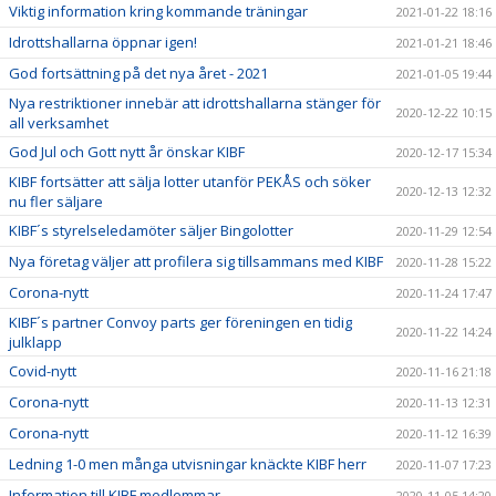
Viktig information kring kommande träningar
2021-01-22 18:16
Idrottshallarna öppnar igen!
2021-01-21 18:46
God fortsättning på det nya året - 2021
2021-01-05 19:44
Nya restriktioner innebär att idrottshallarna stänger för
2020-12-22 10:15
all verksamhet
God Jul och Gott nytt år önskar KIBF
2020-12-17 15:34
KIBF fortsätter att sälja lotter utanför PEKÅS och söker
2020-12-13 12:32
nu fler säljare
KIBF´s styrelseledamöter säljer Bingolotter
2020-11-29 12:54
Nya företag väljer att profilera sig tillsammans med KIBF
2020-11-28 15:22
Corona-nytt
2020-11-24 17:47
KIBF´s partner Convoy parts ger föreningen en tidig
2020-11-22 14:24
julklapp
Covid-nytt
2020-11-16 21:18
Corona-nytt
2020-11-13 12:31
Corona-nytt
2020-11-12 16:39
Ledning 1-0 men många utvisningar knäckte KIBF herr
2020-11-07 17:23
Information till KIBF medlemmar
2020-11-05 14:20