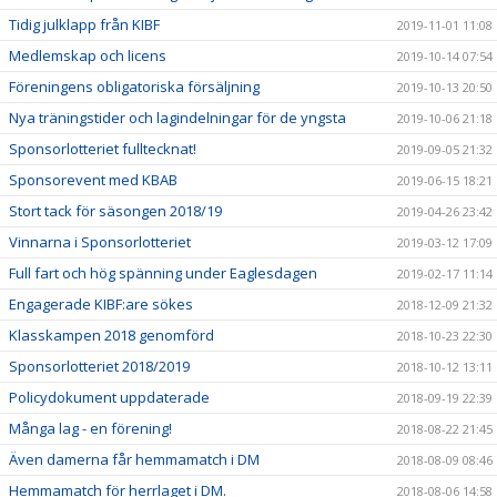
Tidig julklapp från KIBF
2019-11-01 11:08
Medlemskap och licens
2019-10-14 07:54
Föreningens obligatoriska försäljning
2019-10-13 20:50
Nya träningstider och lagindelningar för de yngsta
2019-10-06 21:18
Sponsorlotteriet fulltecknat!
2019-09-05 21:32
Sponsorevent med KBAB
2019-06-15 18:21
Stort tack för säsongen 2018/19
2019-04-26 23:42
Vinnarna i Sponsorlotteriet
2019-03-12 17:09
Full fart och hög spänning under Eaglesdagen
2019-02-17 11:14
Engagerade KIBF:are sökes
2018-12-09 21:32
Klasskampen 2018 genomförd
2018-10-23 22:30
Sponsorlotteriet 2018/2019
2018-10-12 13:11
Policydokument uppdaterade
2018-09-19 22:39
Många lag - en förening!
2018-08-22 21:45
Även damerna får hemmamatch i DM
2018-08-09 08:46
Hemmamatch för herrlaget i DM.
2018-08-06 14:58