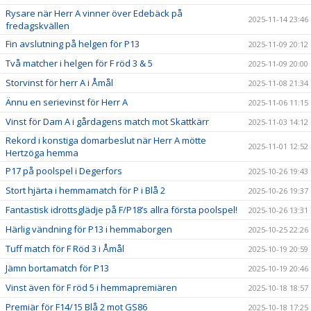
Rysare när Herr A vinner över Edebäck på
2025-11-14 23:46
fredagskvällen
Fin avslutning på helgen för P13
2025-11-09 20:12
Två matcher i helgen för F röd 3 & 5
2025-11-09 20:00
Storvinst för herr A i Åmål
2025-11-08 21:34
Ännu en serievinst för Herr A
2025-11-06 11:15
Vinst för Dam A i gårdagens match mot Skattkärr
2025-11-03 14:12
Rekord i konstiga domarbeslut när Herr A mötte
2025-11-01 12:52
Hertzöga hemma
P17 på poolspel i Degerfors
2025-10-26 19:43
Stort hjärta i hemmamatch för P i Blå 2
2025-10-26 19:37
Fantastisk idrottsglädje på F/P18’s allra första poolspel!
2025-10-26 13:31
Härlig vändning för P13 i hemmaborgen
2025-10-25 22:26
Tuff match för F Röd 3 i Åmål
2025-10-19 20:59
Jämn bortamatch för P13
2025-10-19 20:46
Vinst även för F röd 5 i hemmapremiären
2025-10-18 18:57
Premiär för F14/15 Blå 2 mot GS86
2025-10-18 17:25