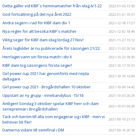
Detta gäller vid KIBF´s hemmamatcher från idag 6/1-22
2022-01-06 13:50
God fortsättning på det nya året 2022
2022-01-01 19:37
Andra segern i rad för KIBF dam div 1
2021-12-18 17:27
Nya regler för att besöka KIBF´s matcher
2021-12-02 18:49
Viktig seger för KIBF dam idag lördag 27 Nov!
2021-11-27 15:12
Årets lagbilder är nu publicerade för säsongen 21/22
2021-11-03 20:34
Herrlaget vann sin första match i div II
2021-10-23 18:30
KIBF dam tog säsongens första seger!
2021-10-17 19:51
Girl power cup 2021 har genomförts med nöjda
2021-10-10 16:09
deltagare
Girl power cup 2021 - Brogårdshallen 10 oktober
2021-10-09 14:42
Uppstart av ny grupp - innebandybus -15/16
2021-10-05 20:29
Äntligen! Söndag 3 oktober spelar KIBF herr och dam
2021-10-01 06:30
seriepremiär i Brogårdshallen
Tack och beröm till alla som engagerar sig i KIBF - men vi
2021-09-19 21:15
behöver bli fler!
Damerna vidare till semifinal i DM
2021-09-19 20:10