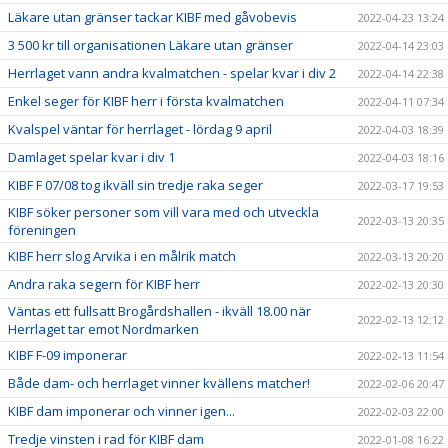
Läkare utan gränser tackar KIBF med gåvobevis
2022-04-23 13:24
3 500 kr till organisationen Läkare utan gränser
2022-04-14 23:03
Herrlaget vann andra kvalmatchen - spelar kvar i div 2
2022-04-14 22:38
Enkel seger för KIBF herr i första kvalmatchen
2022-04-11 07:34
Kvalspel väntar för herrlaget - lördag 9 april
2022-04-03 18:39
Damlaget spelar kvar i div 1
2022-04-03 18:16
KIBF F 07/08 tog ikväll sin tredje raka seger
2022-03-17 19:53
KIBF söker personer som vill vara med och utveckla
2022-03-13 20:35
föreningen
KIBF herr slog Arvika i en målrik match
2022-03-13 20:20
Andra raka segern för KIBF herr
2022-02-13 20:30
Väntas ett fullsatt Brogårdshallen - ikväll 18.00 när
2022-02-13 12:12
Herrlaget tar emot Nordmarken
KIBF F-09 imponerar
2022-02-13 11:54
Både dam- och herrlaget vinner kvällens matcher!
2022-02-06 20:47
KIBF dam imponerar och vinner igen...
2022-02-03 22:00
Tredje vinsten i rad för KIBF dam
2022-01-08 16:22