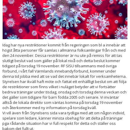
ARRANGEMANG
OM KLUBBEN
MEDLEMSKAP
TRÄNINGSTIDER
Idag har nya restriktioner kommit från regeringen som bl a innebär att
högst åtta personer får samlas i allmänna folksamlingar från och med
FÖRENINGSKLÄDER
den 24 november. Dessa restriktioner är nu ute på remiss för att tas
slutligt beslut vad som gäller på lokal nivå och detta beslut kommer
KIOSK
tidigast på torsdag 19 november. RF SISU tillsammans med övriga
förbund, i vårt fall Värmlands innebandyförbund, kommer under
denna tid jobba med att se vad det innebär lokalt för verksamheterna.
DOMARE
Styrelsen har ikväll haft möte och fattat ett enhällligt beslut om att följa
de restriktioner som finns vilket i nuläget betyder att vi fortsätter
bedriva träningar under tisdag, onsdag och torsdag denna veckan och
det gäller som tidigare för barn födda 2005 och senare. Vi inväntar
alltså de lokala direktiv som väntas komma på torsdag 19 november
och återkommer med ny information på torsdag kväll.
Vi vill även från Styrelsens sida vara tydliga med att om någon individ,
spelare som ledare, känner minsta obehag för att delta på träningar
pga rådande situation har vi full respekt för detta och ställer oss
bakom det fullt ut.