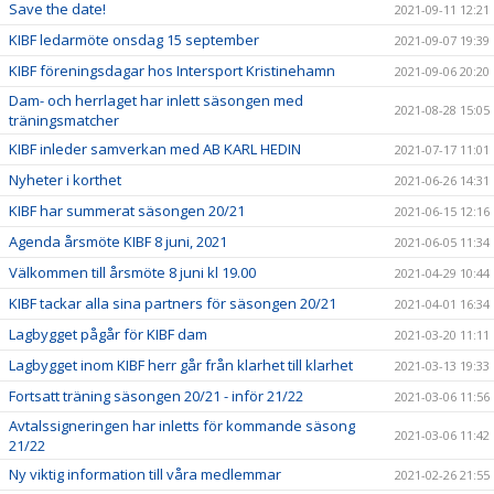
Save the date!
2021-09-11 12:21
KIBF ledarmöte onsdag 15 september
2021-09-07 19:39
KIBF föreningsdagar hos Intersport Kristinehamn
2021-09-06 20:20
Dam- och herrlaget har inlett säsongen med
2021-08-28 15:05
träningsmatcher
KIBF inleder samverkan med AB KARL HEDIN
2021-07-17 11:01
Nyheter i korthet
2021-06-26 14:31
KIBF har summerat säsongen 20/21
2021-06-15 12:16
Agenda årsmöte KIBF 8 juni, 2021
2021-06-05 11:34
Välkommen till årsmöte 8 juni kl 19.00
2021-04-29 10:44
KIBF tackar alla sina partners för säsongen 20/21
2021-04-01 16:34
Lagbygget pågår för KIBF dam
2021-03-20 11:11
Lagbygget inom KIBF herr går från klarhet till klarhet
2021-03-13 19:33
Fortsatt träning säsongen 20/21 - inför 21/22
2021-03-06 11:56
Avtalssigneringen har inletts för kommande säsong
2021-03-06 11:42
21/22
Ny viktig information till våra medlemmar
2021-02-26 21:55