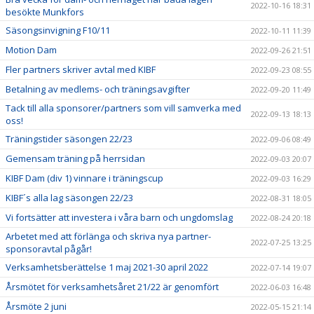
2022-10-16 18:31
besökte Munkfors
Säsongsinvigning F10/11
2022-10-11 11:39
Motion Dam
2022-09-26 21:51
Fler partners skriver avtal med KIBF
2022-09-23 08:55
Betalning av medlems- och träningsavgifter
2022-09-20 11:49
Tack till alla sponsorer/partners som vill samverka med
2022-09-13 18:13
oss!
Träningstider säsongen 22/23
2022-09-06 08:49
Gemensam träning på herrsidan
2022-09-03 20:07
KIBF Dam (div 1) vinnare i träningscup
2022-09-03 16:29
KIBF´s alla lag säsongen 22/23
2022-08-31 18:05
Vi fortsätter att investera i våra barn och ungdomslag
2022-08-24 20:18
Arbetet med att förlänga och skriva nya partner-
2022-07-25 13:25
sponsoravtal pågår!
Verksamhetsberättelse 1 maj 2021-30 april 2022
2022-07-14 19:07
Årsmötet för verksamhetsåret 21/22 är genomfört
2022-06-03 16:48
Årsmöte 2 juni
2022-05-15 21:14