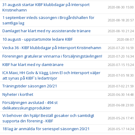
31 augusti startar KIBF klubbdagar på Intersport
2020-08-30 15:00
Kristinehamn
1 september inleds säsongen i Brogårdshallen för
2020-08-18 20:57
samtliga lag
Damlaget har klart med ny assisterande tränare
2020-08-10 21:24
10 augusti - uppstartsmöte ledare KIBF
2020-08-07
Vecka 36 - KIBF klubbdagar på Intersport Kristinehamn
2020-07-20 16:59
Föreningen gratulerar vinnarna i försäljningstävlingen!
2020-07-20 16:34
KIBF har klart med ny damtränare
2020-07-15 15:24
ICA Maxi, HH Golv & Vägg, Lönn El och Intersport väljer
2020-07-05 18:30
att synas på KIBF´s ledartröjor
Träningstider säsongen 20/21
2020-07-02 21:59
Nyheter i korthet
2020-06-30 14:48
Försäljningen avslutad - 494 st
2020-06-08 23:00
delikatesskungsprodukter
Vi behöver din hjälp! Beställ gosaker och samtidigt
2020-05-26 17:41
supporta din förening - KIBF
18 lag är anmälda för seriespel säsongen 20/21
2020-05-17 14:24