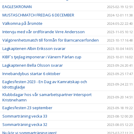
EAGLESKRONAN
2025-02-19 12:51
MUSTASCHMATCH FREDAG 6 DECEMBER
2024-12-01 11:38
Välkomna på årsmöte
2024-05-22 22:40
Intervju med vår ordförande Virre Andersson
2023-11-05 10:12
Välgörenhetsmatch till förmån för Barncancerfonden
2023-10-17 16:48
Lagkaptenen Albin Eriksson svarar
2023-10-04 14:05
KIBF´s tjejlag imponerar i Vänern Pärlan cup
2023-10-01 16:02
Lagkaptenen Bella Olsson svarar
2023-09-26 20:41
Innebandybus startar 6 oktober
2023-09-25 17:47
Eaglesfesten 2023 - En Dag av Kamratskap och
2023-09-24 22:11
Idrottsglädje
Klubbdagar hos vår samarbetspartner Intersport
2023-09-20 14:51
Kristinehamn
Eaglesfesten 23 september
2023-09-18 19:22
Sommarträning vecka 33
2023-08-12 00:20
Sommarträning vecka 32
2023-08-05 12:23
Nu kör vi sommarträning igen!
2023-07-27 11:21