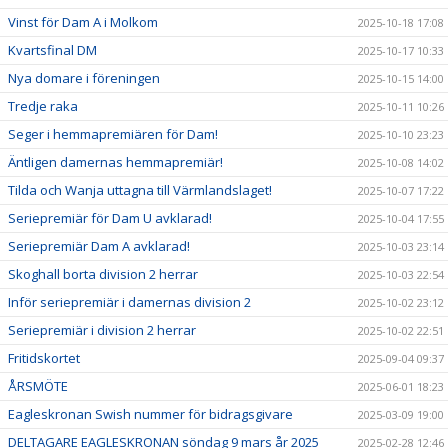
Vinst för Dam A i Molkom
2025-10-18 17:08
Kvartsfinal DM
2025-10-17 10:33
Nya domare i föreningen
2025-10-15 14:00
Tredje raka
2025-10-11 10:26
Seger i hemmapremiären för Dam!
2025-10-10 23:23
Äntligen damernas hemmapremiär!
2025-10-08 14:02
Tilda och Wanja uttagna till Värmlandslaget!
2025-10-07 17:22
Seriepremiär för Dam U avklarad!
2025-10-04 17:55
Seriepremiär Dam A avklarad!
2025-10-03 23:14
Skoghall borta division 2 herrar
2025-10-03 22:54
Inför seriepremiär i damernas division 2
2025-10-02 23:12
Seriepremiär i division 2 herrar
2025-10-02 22:51
Fritidskortet
2025-09-04 09:37
ÅRSMÖTE
2025-06-01 18:23
Eagleskronan Swish nummer för bidragsgivare
2025-03-09 19:00
DELTAGARE EAGLESKRONAN söndag 9 mars år 2025
2025-02-28 12:46