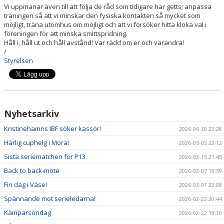
Vi uppmanar även till att följa de råd som tidigare har getts; anpassa
träningen så att vi minskar den fysiska kontakten så mycket som
möjligt, träna utomhus om möjligt och att vi försöker hitta kloka val i
föreningen för att minska smittspridning.
Håll i, håll ut och håll avstånd! Var rädd om er och varandra!
/
Styrelsen
Nyhetsarkiv
Kristinehamns IBF söker kassör!
2026-06-30 22:28
Härlig cuphelg i Mora!
2026-05-03 22:12
Sista seriematchen för P13
2026-03-15 21:45
Back to back-möte
2026-03-07 19:59
Fin dag i Väse!
2026-03-01 22:08
Spännande mot serieledarna!
2026-02-22 20:44
Kämparsöndag
2026-02-22 19:10