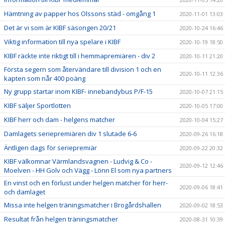
Hämtning av papper hos Olssons städ - omgång 1
2020-11-01 13:03
Det är vi som är KIBF säsongen 20/21
2020-10-24 16:46
Viktig information till nya spelare i KIBF
2020-10-19 18:50
KIBF räckte inte riktigt till i hemmapremiären - div 2
2020-10-11 21:20
Första segern som återvändare till division 1 och en
2020-10-11 12:36
kapten som når 400 poäng
Ny grupp startar inom KIBF- innebandybus P/F-15
2020-10-07 21:15
KIBF säljer Sportlotten
2020-10-05 17:00
KIBF herr och dam - helgens matcher
2020-10-04 15:27
Damlagets seriepremiären div 1 slutade 6-6
2020-09-26 16:18
Äntligen dags för seriepremiär
2020-09-22 20:32
KIBF välkomnar Värmlandsvagnen - Ludvig & Co -
2020-09-12 12:46
Moelven - HH Golv och Vägg - Lönn El som nya partners
En vinst och en förlust under helgen matcher för herr-
2020-09-06 18:41
och damlaget
Missa inte helgen träningsmatcher i Brogårdshallen
2020-09-02 18:53
Resultat från helgen träningsmatcher
2020-08-31 10:39