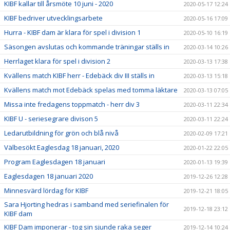
KIBF kallar till årsmöte 10 juni - 2020
2020-05-17 12:24
KIBF bedriver utvecklingsarbete
2020-05-16 17:09
Hurra - KIBF dam är klara för spel i division 1
2020-05-10 16:19
Säsongen avslutas och kommande träningar ställs in
2020-03-14 10:26
Herrlaget klara för spel i division 2
2020-03-13 17:38
Kvällens match KIBF herr - Edebäck div III ställs in
2020-03-13 15:18
Kvällens match mot Edebäck spelas med tomma läktare
2020-03-13 07:05
Missa inte fredagens toppmatch - herr div 3
2020-03-11 22:34
KIBF U - seriesegrare divison 5
2020-03-11 22:24
Ledarutbildning för grön och blå nivå
2020-02-09 17:21
Välbesökt Eaglesdag 18 januari, 2020
2020-01-22 22:05
Program Eaglesdagen 18 januari
2020-01-13 19:39
Eaglesdagen 18 januari 2020
2019-12-26 12:28
Minnesvärd lördag för KIBF
2019-12-21 18:05
Sara Hjorting hedras i samband med seriefinalen för
2019-12-18 23:12
KIBF dam
KIBF Dam imponerar - tog sin sjunde raka seger
2019-12-14 10:24