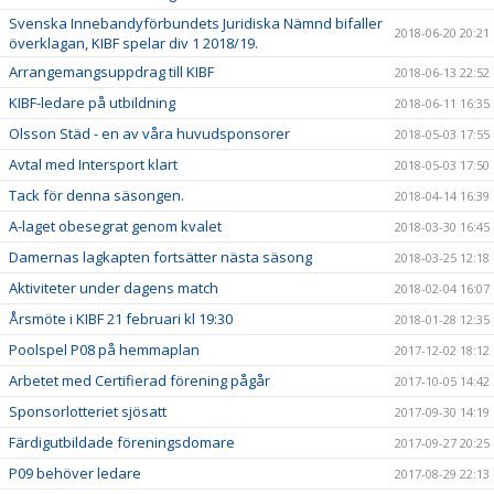
Svenska Innebandyförbundets Juridiska Nämnd bifaller
2018-06-20 20:21
överklagan, KIBF spelar div 1 2018/19.
Arrangemangsuppdrag till KIBF
2018-06-13 22:52
KIBF-ledare på utbildning
2018-06-11 16:35
Olsson Städ - en av våra huvudsponsorer
2018-05-03 17:55
Avtal med Intersport klart
2018-05-03 17:50
Tack för denna säsongen.
2018-04-14 16:39
A-laget obesegrat genom kvalet
2018-03-30 16:45
Damernas lagkapten fortsätter nästa säsong
2018-03-25 12:18
Aktiviteter under dagens match
2018-02-04 16:07
Årsmöte i KIBF 21 februari kl 19:30
2018-01-28 12:35
Poolspel P08 på hemmaplan
2017-12-02 18:12
Arbetet med Certifierad förening pågår
2017-10-05 14:42
Sponsorlotteriet sjösatt
2017-09-30 14:19
Färdigutbildade föreningsdomare
2017-09-27 20:25
P09 behöver ledare
2017-08-29 22:13