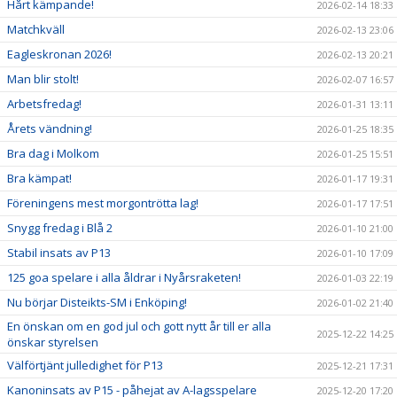
Hårt kämpande!
2026-02-14 18:33
Matchkväll
2026-02-13 23:06
Eagleskronan 2026!
2026-02-13 20:21
Man blir stolt!
2026-02-07 16:57
Arbetsfredag!
2026-01-31 13:11
Årets vändning!
2026-01-25 18:35
Bra dag i Molkom
2026-01-25 15:51
Bra kämpat!
2026-01-17 19:31
Föreningens mest morgontrötta lag!
2026-01-17 17:51
Snygg fredag i Blå 2
2026-01-10 21:00
Stabil insats av P13
2026-01-10 17:09
125 goa spelare i alla åldrar i Nyårsraketen!
2026-01-03 22:19
Nu börjar Disteikts-SM i Enköping!
2026-01-02 21:40
En önskan om en god jul och gott nytt år till er alla
2025-12-22 14:25
önskar styrelsen
Välförtjänt julledighet för P13
2025-12-21 17:31
Kanoninsats av P15 - påhejat av A-lagsspelare
2025-12-20 17:20