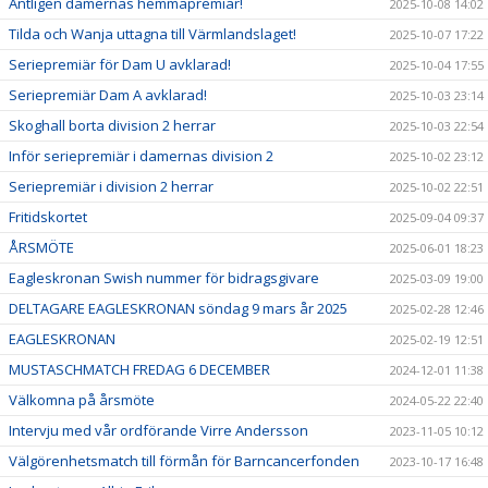
Äntligen damernas hemmapremiär!
2025-10-08 14:02
Tilda och Wanja uttagna till Värmlandslaget!
2025-10-07 17:22
Seriepremiär för Dam U avklarad!
2025-10-04 17:55
Seriepremiär Dam A avklarad!
2025-10-03 23:14
Skoghall borta division 2 herrar
2025-10-03 22:54
Inför seriepremiär i damernas division 2
2025-10-02 23:12
Seriepremiär i division 2 herrar
2025-10-02 22:51
Fritidskortet
2025-09-04 09:37
ÅRSMÖTE
2025-06-01 18:23
Eagleskronan Swish nummer för bidragsgivare
2025-03-09 19:00
DELTAGARE EAGLESKRONAN söndag 9 mars år 2025
2025-02-28 12:46
EAGLESKRONAN
2025-02-19 12:51
MUSTASCHMATCH FREDAG 6 DECEMBER
2024-12-01 11:38
Välkomna på årsmöte
2024-05-22 22:40
Intervju med vår ordförande Virre Andersson
2023-11-05 10:12
Välgörenhetsmatch till förmån för Barncancerfonden
2023-10-17 16:48