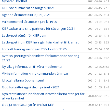
Nyheter i korthet
2021-06-26 14:31
KIBF har summerat säsongen 20/21
2021-06-15 12:16
Agenda årsmöte KIBF 8 juni, 2021
2021-06-05 11:34
Välkommen till årsmöte 8 juni kl 19.00
2021-04-29 10:44
KIBF tackar alla sina partners för säsongen 20/21
2021-04-01 16:34
Lagbygget pågår för KIBF dam
2021-03-20 11:11
Lagbygget inom KIBF herr går från klarhet till klarhet
2021-03-13 19:33
Fortsatt träning säsongen 20/21 - inför 21/22
2021-03-06 11:56
Avtalssigneringen har inletts för kommande säsong
2021-03-06 11:42
21/22
Ny viktig information till våra medlemmar
2021-02-26 21:55
Viktig information kring kommande träningar
2021-01-22 18:16
Idrottshallarna öppnar igen!
2021-01-21 18:46
God fortsättning på det nya året - 2021
2021-01-05 19:44
Nya restriktioner innebär att idrottshallarna stänger för
2020-12-22 10:15
all verksamhet
God Jul och Gott nytt år önskar KIBF
2020-12-17 15:34