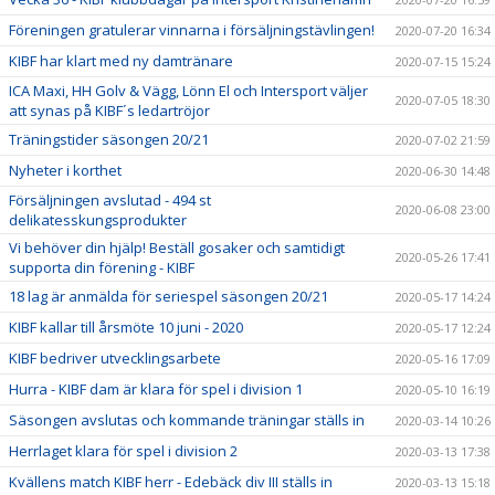
Föreningen gratulerar vinnarna i försäljningstävlingen!
2020-07-20 16:34
KIBF har klart med ny damtränare
2020-07-15 15:24
ICA Maxi, HH Golv & Vägg, Lönn El och Intersport väljer
2020-07-05 18:30
att synas på KIBF´s ledartröjor
Träningstider säsongen 20/21
2020-07-02 21:59
Nyheter i korthet
2020-06-30 14:48
Försäljningen avslutad - 494 st
2020-06-08 23:00
delikatesskungsprodukter
Vi behöver din hjälp! Beställ gosaker och samtidigt
2020-05-26 17:41
supporta din förening - KIBF
18 lag är anmälda för seriespel säsongen 20/21
2020-05-17 14:24
KIBF kallar till årsmöte 10 juni - 2020
2020-05-17 12:24
KIBF bedriver utvecklingsarbete
2020-05-16 17:09
Hurra - KIBF dam är klara för spel i division 1
2020-05-10 16:19
Säsongen avslutas och kommande träningar ställs in
2020-03-14 10:26
Herrlaget klara för spel i division 2
2020-03-13 17:38
Kvällens match KIBF herr - Edebäck div III ställs in
2020-03-13 15:18