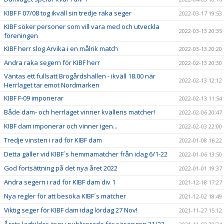
KIBF F 07/08 tog ikväll sin tredje raka seger
2022-03-17 19:53
KIBF söker personer som vill vara med och utveckla
2022-03-13 20:35
föreningen
KIBF herr slog Arvika i en målrik match
2022-03-13 20:20
Andra raka segern för KIBF herr
2022-02-13 20:30
Väntas ett fullsatt Brogårdshallen - ikväll 18.00 när
2022-02-13 12:12
Herrlaget tar emot Nordmarken
KIBF F-09 imponerar
2022-02-13 11:54
Både dam- och herrlaget vinner kvällens matcher!
2022-02-06 20:47
KIBF dam imponerar och vinner igen...
2022-02-03 22:00
Tredje vinsten i rad för KIBF dam
2022-01-08 16:22
Detta gäller vid KIBF´s hemmamatcher från idag 6/1-22
2022-01-06 13:50
God fortsättning på det nya året 2022
2022-01-01 19:37
Andra segern i rad för KIBF dam div 1
2021-12-18 17:27
Nya regler för att besöka KIBF´s matcher
2021-12-02 18:49
Viktig seger för KIBF dam idag lördag 27 Nov!
2021-11-27 15:12
Årets lagbilder är nu publicerade för säsongen 21/22