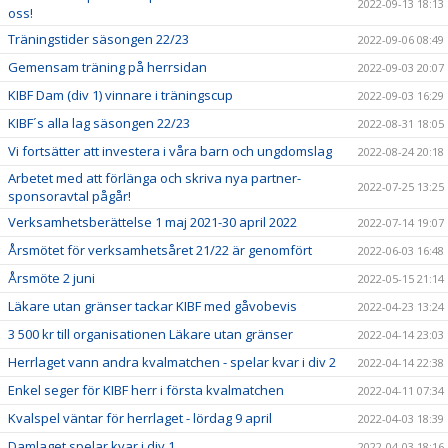
2022-09-13 18:13
oss!
Träningstider säsongen 22/23
2022-09-06 08:49
Gemensam träning på herrsidan
2022-09-03 20:07
KIBF Dam (div 1) vinnare i träningscup
2022-09-03 16:29
KIBF´s alla lag säsongen 22/23
2022-08-31 18:05
Vi fortsätter att investera i våra barn och ungdomslag
2022-08-24 20:18
Arbetet med att förlänga och skriva nya partner-
2022-07-25 13:25
sponsoravtal pågår!
Verksamhetsberättelse 1 maj 2021-30 april 2022
2022-07-14 19:07
Årsmötet för verksamhetsåret 21/22 är genomfört
2022-06-03 16:48
Årsmöte 2 juni
2022-05-15 21:14
Läkare utan gränser tackar KIBF med gåvobevis
2022-04-23 13:24
3 500 kr till organisationen Läkare utan gränser
2022-04-14 23:03
Herrlaget vann andra kvalmatchen - spelar kvar i div 2
2022-04-14 22:38
Enkel seger för KIBF herr i första kvalmatchen
2022-04-11 07:34
Kvalspel väntar för herrlaget - lördag 9 april
2022-04-03 18:39
Damlaget spelar kvar i div 1
2022-04-03 18:16