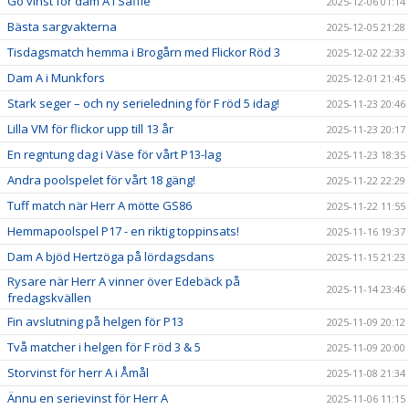
Go vinst för dam A i Säffle
2025-12-06 01:14
Bästa sargvakterna
2025-12-05 21:28
Tisdagsmatch hemma i Brogårn med Flickor Röd 3
2025-12-02 22:33
Dam A i Munkfors
2025-12-01 21:45
Stark seger – och ny serieledning för F röd 5 idag!
2025-11-23 20:46
Lilla VM för flickor upp till 13 år
2025-11-23 20:17
En regntung dag i Väse för vårt P13-lag
2025-11-23 18:35
Andra poolspelet för vårt 18 gäng!
2025-11-22 22:29
Tuff match när Herr A mötte GS86
2025-11-22 11:55
Hemmapoolspel P17 - en riktig toppinsats!
2025-11-16 19:37
Dam A bjöd Hertzöga på lördagsdans
2025-11-15 21:23
Rysare när Herr A vinner över Edebäck på
2025-11-14 23:46
fredagskvällen
Fin avslutning på helgen för P13
2025-11-09 20:12
Två matcher i helgen för F röd 3 & 5
2025-11-09 20:00
Storvinst för herr A i Åmål
2025-11-08 21:34
Ännu en serievinst för Herr A
2025-11-06 11:15