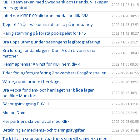
KIBF i samverkan med Swedbank och Friends. Vi skapar
2022-11-26 11:15
en trygg idrott!
Jubel när KIBF F-09 blir bronsmedaljör i lilla VM
2022-11-20 18:59
Tjejer 6-15 år - välkomna att testa på innebandy
2022-11-13 17:59
Härlig stämning på första poolspelet för P15
2022-11-12 18:27
Bra uppslutning under säsongens lagfotografering!
2022-11-07 21:21
Bra lördag för damlagen - Dam A och U vann sina
2022-11-05 18:43
matcher
Hemmapremiär = vinst för KIBF herr, div 4
2022-11-05 08:03
Tider för lagfotografering 7 november i Brogårdshallen
2022-10-29 06:55
Värdegrundsarbete i herrlaget
2022-10-18 19:59
Bra vecka för dam- och herrlaget när båda lagen
2022-10-16 18:31
besökte Munkfors
Säsongsinvigning F10/11
2022-10-11 11:39
Motion Dam
2022-09-26 21:51
Fler partners skriver avtal med KIBF
2022-09-23 08:55
Betalning av medlems- och träningsavgifter
2022-09-20 11:49
Tack till alla sponsorer/partners som vill samverka med