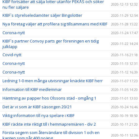
KIBF fortsätter att sälja lotter utanför PEKÅS och söker
2020-12-13 12:32
nu fler säljare
KIBF´s styrelseledamöter säljer Bingolotter
2020-11-29 12:54
Nya företag väljer att profilera sig tillsammans med KIBF
2020-11-28 15:22
Corona-nytt
2020-11-24 17:47
KIBF´s partner Convoy parts ger föreningen en tidig
2020-11-22 14:24
julklapp
Covid-nytt
2020-11-16 21:18
Corona-nytt
2020-11-13 12:31
Corona-nytt
2020-11-12 16:39
Ledning 1-0 men många utvisningar knäckte KIBF herr
2020-11-07 17:23
Information till KIBF medlemmar
2020-11-05 14:20
Hämtning av papper hos Olssons städ - omgång 1
2020-11-01 13:03
Det är vi som är KIBF säsongen 20/21
2020-10-24 16:46
Viktig information till nya spelare i KIBF
2020-10-19 18:50
KIBF räckte inte riktigt till i hemmapremiären - div 2
2020-10-11 21:20
Första segern som återvändare till division 1 och en
2020-10-11 12:36
kapten som når 400 poäng