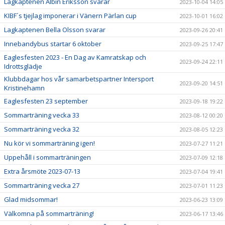
Lagkaptenen Albin Eriksson svarar
2023-10-04 14:05
KIBF´s tjejlag imponerar i Vänern Pärlan cup
2023-10-01 16:02
Lagkaptenen Bella Olsson svarar
2023-09-26 20:41
Innebandybus startar 6 oktober
2023-09-25 17:47
Eaglesfesten 2023 - En Dag av Kamratskap och
2023-09-24 22:11
Idrottsglädje
Klubbdagar hos vår samarbetspartner Intersport
2023-09-20 14:51
Kristinehamn
Eaglesfesten 23 september
2023-09-18 19:22
Sommarträning vecka 33
2023-08-12 00:20
Sommarträning vecka 32
2023-08-05 12:23
Nu kör vi sommarträning igen!
2023-07-27 11:21
Uppehåll i sommarträningen
2023-07-09 12:18
Extra årsmöte 2023-07-13
2023-07-04 19:41
Sommarträning vecka 27
2023-07-01 11:23
Glad midsommar!
2023-06-23 13:09
Välkomna på sommarträning!
2023-06-17 13:46