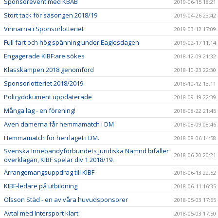
Sponsorevent med KBAB
2019-06-15 18:21
Stort tack för säsongen 2018/19
2019-04-26 23:42
Vinnarna i Sponsorlotteriet
2019-03-12 17:09
Full fart och hög spänning under Eaglesdagen
2019-02-17 11:14
Engagerade KIBF:are sökes
2018-12-09 21:32
Klasskampen 2018 genomförd
2018-10-23 22:30
Sponsorlotteriet 2018/2019
2018-10-12 13:11
Policydokument uppdaterade
2018-09-19 22:39
Många lag - en förening!
2018-08-22 21:45
Även damerna får hemmamatch i DM
2018-08-09 08:46
Hemmamatch för herrlaget i DM.
2018-08-06 14:58
Svenska Innebandyförbundets Juridiska Nämnd bifaller
2018-06-20 20:21
överklagan, KIBF spelar div 1 2018/19.
Arrangemangsuppdrag till KIBF
2018-06-13 22:52
KIBF-ledare på utbildning
2018-06-11 16:35
Olsson Städ - en av våra huvudsponsorer
2018-05-03 17:55
Avtal med Intersport klart
2018-05-03 17:50