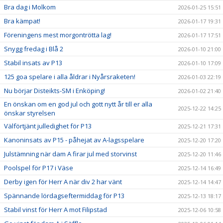
Bra dag i Molkom
2026-01-25 15:51
Bra kämpat!
2026-01-17 19:31
Föreningens mest morgontrötta lag!
2026-01-17 17:51
Snygg fredag i Blå 2
2026-01-10 21:00
Stabil insats av P13
2026-01-10 17:09
125 goa spelare i alla åldrar i Nyårsraketen!
2026-01-03 22:19
Nu börjar Disteikts-SM i Enköping!
2026-01-02 21:40
En önskan om en god jul och gott nytt år till er alla
2025-12-22 14:25
önskar styrelsen
Välförtjänt julledighet för P13
2025-12-21 17:31
Kanoninsats av P15 - påhejat av A-lagsspelare
2025-12-20 17:20
Julstämning när dam A firar jul med storvinst
2025-12-20 11:46
Poolspel för P17 i Väse
2025-12-14 16:49
Derby igen för Herr A när div 2 har vänt
2025-12-14 14:47
Spännande lördagseftermiddag för P13
2025-12-13 18:17
Stabil vinst för Herr A mot Filipstad
2025-12-06 10:58