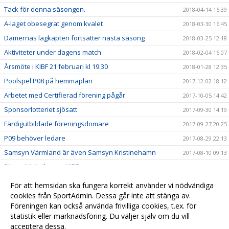
Tack för denna säsongen.
2018-04-14 16:39
A-laget obesegrat genom kvalet
2018-03-30 16:45
Damernas lagkapten fortsätter nästa säsong
2018-03-25 12:18
Aktiviteter under dagens match
2018-02-04 16:07
Årsmöte i KIBF 21 februari kl 19:30
2018-01-28 12:35
Poolspel P08 på hemmaplan
2017-12-02 18:12
Arbetet med Certifierad förening pågår
2017-10-05 14:42
Sponsorlotteriet sjösatt
2017-09-30 14:19
Färdigutbildade föreningsdomare
2017-09-27 20:25
P09 behöver ledare
2017-08-29 22:13
Samsyn Värmland är även Samsyn Kristinehamn
2017-08-10 09:13
Dina nätköp kan ge KIBF pengar
2017-06-28 09:01
Ledaruppdrag till KIBF
2017-06-11 10:29
För att hemsidan ska fungera korrekt använder vi nödvändiga
Barnidrottsmodellen Samsyn Värmland
cookies från SportAdmin. Dessa går inte att stänga av.
2017-04-07 09:15
Föreningen kan också använda frivilliga cookies, t.ex. för
Tack för en rolig avslutning
2017-03-26 19:52
statistik eller marknadsföring. Du väljer själv om du vill
acceptera dessa.