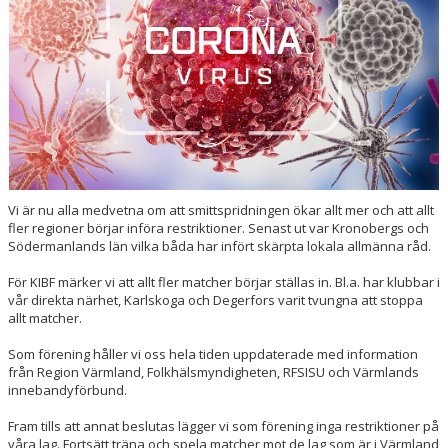
ARRANGEMANG
OM KLUBBEN
MEDLEMSKAP
TRÄNINGSTIDER
FÖRENINGSKLÄDER
Vi är nu alla medvetna om att smittspridningen ökar allt mer och att allt
KIOSK
fler regioner börjar införa restriktioner. Senast ut var Kronobergs och
Södermanlands län vilka båda har infört skärpta lokala allmänna råd.
DOMARE
För KIBF märker vi att allt fler matcher börjar ställas in. Bl.a. har klubbar i
vår direkta närhet, Karlskoga och Degerfors varit tvungna att stoppa
allt matcher.
Som förening håller vi oss hela tiden uppdaterade med information
från Region Värmland, Folkhälsmyndigheten, RFSISU och Värmlands
innebandyförbund.
Fram tills att annat beslutas lägger vi som förening inga restriktioner på
våra lag. Fortsätt träna och spela matcher mot de lag som är i Värmland