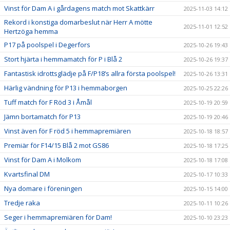
Vinst för Dam A i gårdagens match mot Skattkärr
2025-11-03 14:12
Rekord i konstiga domarbeslut när Herr A mötte
2025-11-01 12:52
Hertzöga hemma
P17 på poolspel i Degerfors
2025-10-26 19:43
Stort hjärta i hemmamatch för P i Blå 2
2025-10-26 19:37
Fantastisk idrottsglädje på F/P18’s allra första poolspel!
2025-10-26 13:31
Härlig vändning för P13 i hemmaborgen
2025-10-25 22:26
Tuff match för F Röd 3 i Åmål
2025-10-19 20:59
Jämn bortamatch för P13
2025-10-19 20:46
Vinst även för F röd 5 i hemmapremiären
2025-10-18 18:57
Premiär för F14/15 Blå 2 mot GS86
2025-10-18 17:25
Vinst för Dam A i Molkom
2025-10-18 17:08
Kvartsfinal DM
2025-10-17 10:33
Nya domare i föreningen
2025-10-15 14:00
Tredje raka
2025-10-11 10:26
Seger i hemmapremiären för Dam!
2025-10-10 23:23