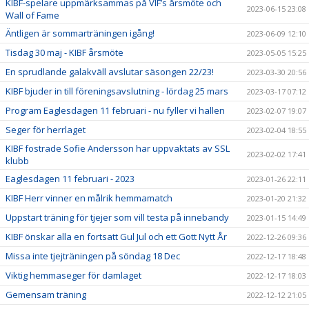
KIBF-spelare uppmärksammas på VIF’s årsmöte och
2023-06-15 23:08
Wall of Fame
Äntligen är sommarträningen igång!
2023-06-09 12:10
Tisdag 30 maj - KIBF årsmöte
2023-05-05 15:25
En sprudlande galakväll avslutar säsongen 22/23!
2023-03-30 20:56
KIBF bjuder in till föreningsavslutning - lördag 25 mars
2023-03-17 07:12
Program Eaglesdagen 11 februari - nu fyller vi hallen
2023-02-07 19:07
Seger för herrlaget
2023-02-04 18:55
KIBF fostrade Sofie Andersson har uppvaktats av SSL
2023-02-02 17:41
klubb
Eaglesdagen 11 februari - 2023
2023-01-26 22:11
KIBF Herr vinner en målrik hemmamatch
2023-01-20 21:32
Uppstart träning för tjejer som vill testa på innebandy
2023-01-15 14:49
KIBF önskar alla en fortsatt Gul Jul och ett Gott Nytt År
2022-12-26 09:36
Missa inte tjejträningen på söndag 18 Dec
2022-12-17 18:48
Viktig hemmaseger för damlaget
2022-12-17 18:03
Gemensam träning
2022-12-12 21:05