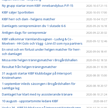
Ny grupp startar inom KIBF- innebandybus P/F-15
2020-10-07 21:15
KIBF säljer Sportlotten
2020-10-05 17:00
KIBF herr och dam - helgens matcher
2020-10-04 15:27
Damlagets seriepremiären div 1 slutade 6-6
2020-09-26 16:18
Äntligen dags för seriepremiär
2020-09-22 20:32
KIBF välkomnar Värmlandsvagnen - Ludvig & Co -
2020-09-12 12:46
Moelven - HH Golv och Vägg - Lönn El som nya partners
En vinst och en förlust under helgen matcher för herr-
2020-09-06 18:41
och damlaget
Missa inte helgen träningsmatcher i Brogårdshallen
2020-09-02 18:53
Resultat från helgen träningsmatcher
2020-08-31 10:39
31 augusti startar KIBF klubbdagar på Intersport
2020-08-30 15:00
Kristinehamn
1 september inleds säsongen i Brogårdshallen för
2020-08-18 20:57
samtliga lag
Damlaget har klart med ny assisterande tränare
2020-08-10 21:24
10 augusti - uppstartsmöte ledare KIBF
2020-08-07
Vecka 36 - KIBF klubbdagar på Intersport Kristinehamn
2020-07-20 16:59