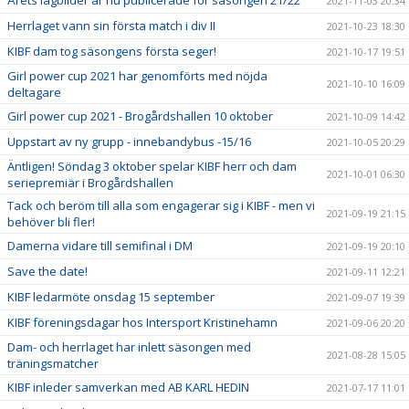
2021-11-03 20:34
Herrlaget vann sin första match i div II
2021-10-23 18:30
KIBF dam tog säsongens första seger!
2021-10-17 19:51
Girl power cup 2021 har genomförts med nöjda
2021-10-10 16:09
deltagare
Girl power cup 2021 - Brogårdshallen 10 oktober
2021-10-09 14:42
Uppstart av ny grupp - innebandybus -15/16
2021-10-05 20:29
Äntligen! Söndag 3 oktober spelar KIBF herr och dam
2021-10-01 06:30
seriepremiär i Brogårdshallen
Tack och beröm till alla som engagerar sig i KIBF - men vi
2021-09-19 21:15
behöver bli fler!
Damerna vidare till semifinal i DM
2021-09-19 20:10
Save the date!
2021-09-11 12:21
KIBF ledarmöte onsdag 15 september
2021-09-07 19:39
KIBF föreningsdagar hos Intersport Kristinehamn
2021-09-06 20:20
Dam- och herrlaget har inlett säsongen med
2021-08-28 15:05
träningsmatcher
KIBF inleder samverkan med AB KARL HEDIN
2021-07-17 11:01