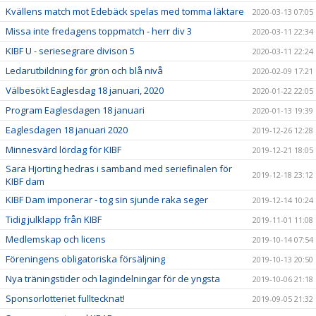
Kvällens match mot Edebäck spelas med tomma läktare
2020-03-13 07:05
Missa inte fredagens toppmatch - herr div 3
2020-03-11 22:34
KIBF U - seriesegrare divison 5
2020-03-11 22:24
Ledarutbildning för grön och blå nivå
2020-02-09 17:21
Välbesökt Eaglesdag 18 januari, 2020
2020-01-22 22:05
Program Eaglesdagen 18 januari
2020-01-13 19:39
Eaglesdagen 18 januari 2020
2019-12-26 12:28
Minnesvärd lördag för KIBF
2019-12-21 18:05
Sara Hjorting hedras i samband med seriefinalen för
2019-12-18 23:12
KIBF dam
KIBF Dam imponerar - tog sin sjunde raka seger
2019-12-14 10:24
Tidig julklapp från KIBF
2019-11-01 11:08
Medlemskap och licens
2019-10-14 07:54
Föreningens obligatoriska försäljning
2019-10-13 20:50
Nya träningstider och lagindelningar för de yngsta
2019-10-06 21:18
Sponsorlotteriet fulltecknat!
2019-09-05 21:32