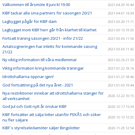
Välkommen till årsmöte 8 juni kl 19.00
2021-04-29 10:44
KIBF tackar alla sina partners för säsongen 20/21
2021-04-01 16:34
Lagbygget pågår för KIBF dam
2021-03-20 11:11
Lagbygget inom KIBF herr går från klarhet till klarhet
2021-03-13 19:33
Fortsatt träning säsongen 20/21 - inför 21/22
2021-03-06 11:56
Avtalssigneringen har inletts för kommande säsong
2021-03-06 11:42
21/22
Ny viktig information till våra medlemmar
2021-02-26 21:55
Viktig information kring kommande träningar
2021-01-22 18:16
Idrottshallarna öppnar igen!
2021-01-21 18:46
God fortsättning på det nya året - 2021
2021-01-05 19:44
Nya restriktioner innebär att idrottshallarna stänger för
2020-12-22 10:15
all verksamhet
God Jul och Gott nytt år önskar KIBF
2020-12-17 15:34
KIBF fortsätter att sälja lotter utanför PEKÅS och söker
2020-12-13 12:32
nu fler säljare
KIBF´s styrelseledamöter säljer Bingolotter
2020-11-29 12:54