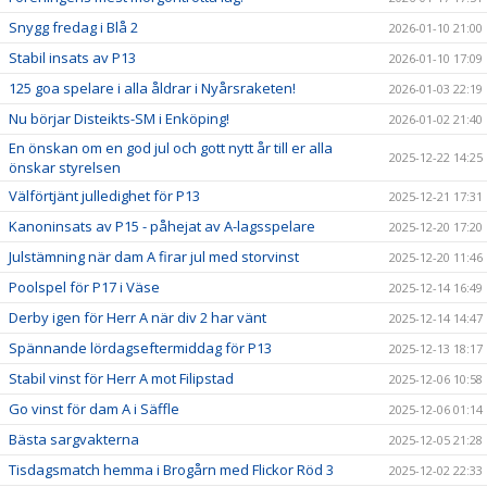
Snygg fredag i Blå 2
2026-01-10 21:00
Stabil insats av P13
2026-01-10 17:09
125 goa spelare i alla åldrar i Nyårsraketen!
2026-01-03 22:19
Nu börjar Disteikts-SM i Enköping!
2026-01-02 21:40
En önskan om en god jul och gott nytt år till er alla
2025-12-22 14:25
önskar styrelsen
Välförtjänt julledighet för P13
2025-12-21 17:31
Kanoninsats av P15 - påhejat av A-lagsspelare
2025-12-20 17:20
Julstämning när dam A firar jul med storvinst
2025-12-20 11:46
Poolspel för P17 i Väse
2025-12-14 16:49
Derby igen för Herr A när div 2 har vänt
2025-12-14 14:47
Spännande lördagseftermiddag för P13
2025-12-13 18:17
Stabil vinst för Herr A mot Filipstad
2025-12-06 10:58
Go vinst för dam A i Säffle
2025-12-06 01:14
Bästa sargvakterna
2025-12-05 21:28
Tisdagsmatch hemma i Brogårn med Flickor Röd 3
2025-12-02 22:33