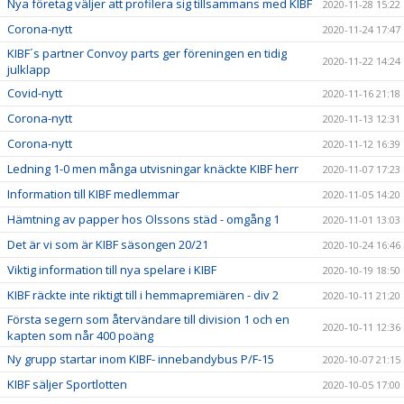
Nya företag väljer att profilera sig tillsammans med KIBF
2020-11-28 15:22
Corona-nytt
2020-11-24 17:47
KIBF´s partner Convoy parts ger föreningen en tidig
2020-11-22 14:24
julklapp
Covid-nytt
2020-11-16 21:18
Corona-nytt
2020-11-13 12:31
Corona-nytt
2020-11-12 16:39
Ledning 1-0 men många utvisningar knäckte KIBF herr
2020-11-07 17:23
Information till KIBF medlemmar
2020-11-05 14:20
Hämtning av papper hos Olssons städ - omgång 1
2020-11-01 13:03
Det är vi som är KIBF säsongen 20/21
2020-10-24 16:46
Viktig information till nya spelare i KIBF
2020-10-19 18:50
KIBF räckte inte riktigt till i hemmapremiären - div 2
2020-10-11 21:20
Första segern som återvändare till division 1 och en
2020-10-11 12:36
kapten som når 400 poäng
Ny grupp startar inom KIBF- innebandybus P/F-15
2020-10-07 21:15
KIBF säljer Sportlotten
2020-10-05 17:00