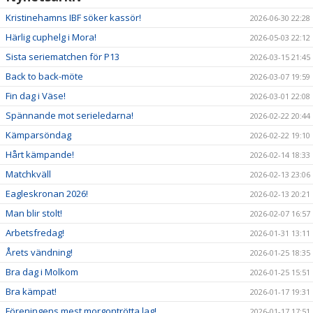
Kristinehamns IBF söker kassör!
2026-06-30 22:28
Härlig cuphelg i Mora!
2026-05-03 22:12
Sista seriematchen för P13
2026-03-15 21:45
Back to back-möte
2026-03-07 19:59
Fin dag i Väse!
2026-03-01 22:08
Spännande mot serieledarna!
2026-02-22 20:44
Kämparsöndag
2026-02-22 19:10
Hårt kämpande!
2026-02-14 18:33
Matchkväll
2026-02-13 23:06
Eagleskronan 2026!
2026-02-13 20:21
Man blir stolt!
2026-02-07 16:57
Arbetsfredag!
2026-01-31 13:11
Årets vändning!
2026-01-25 18:35
Bra dag i Molkom
2026-01-25 15:51
Bra kämpat!
2026-01-17 19:31
Föreningens mest morgontrötta lag!
2026-01-17 17:51