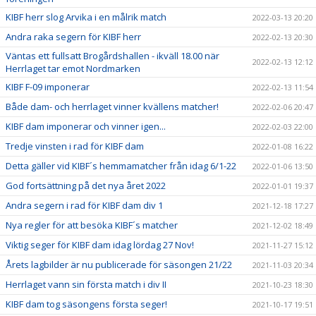
KIBF herr slog Arvika i en målrik match
2022-03-13 20:20
Andra raka segern för KIBF herr
2022-02-13 20:30
Väntas ett fullsatt Brogårdshallen - ikväll 18.00 när
2022-02-13 12:12
Herrlaget tar emot Nordmarken
KIBF F-09 imponerar
2022-02-13 11:54
Både dam- och herrlaget vinner kvällens matcher!
2022-02-06 20:47
KIBF dam imponerar och vinner igen...
2022-02-03 22:00
Tredje vinsten i rad för KIBF dam
2022-01-08 16:22
Detta gäller vid KIBF´s hemmamatcher från idag 6/1-22
2022-01-06 13:50
God fortsättning på det nya året 2022
2022-01-01 19:37
Andra segern i rad för KIBF dam div 1
2021-12-18 17:27
Nya regler för att besöka KIBF´s matcher
2021-12-02 18:49
Viktig seger för KIBF dam idag lördag 27 Nov!
2021-11-27 15:12
Årets lagbilder är nu publicerade för säsongen 21/22
2021-11-03 20:34
Herrlaget vann sin första match i div II
2021-10-23 18:30
KIBF dam tog säsongens första seger!
2021-10-17 19:51