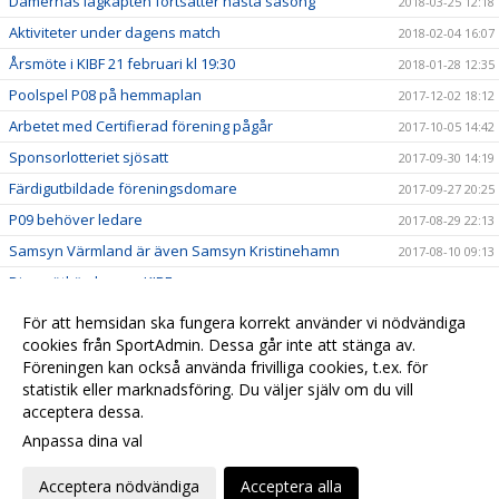
Damernas lagkapten fortsätter nästa säsong
2018-03-25 12:18
Aktiviteter under dagens match
2018-02-04 16:07
Årsmöte i KIBF 21 februari kl 19:30
2018-01-28 12:35
Poolspel P08 på hemmaplan
2017-12-02 18:12
Arbetet med Certifierad förening pågår
2017-10-05 14:42
Sponsorlotteriet sjösatt
2017-09-30 14:19
Färdigutbildade föreningsdomare
2017-09-27 20:25
P09 behöver ledare
2017-08-29 22:13
Samsyn Värmland är även Samsyn Kristinehamn
2017-08-10 09:13
Dina nätköp kan ge KIBF pengar
2017-06-28 09:01
Ledaruppdrag till KIBF
2017-06-11 10:29
För att hemsidan ska fungera korrekt använder vi nödvändiga
Barnidrottsmodellen Samsyn Värmland
cookies från SportAdmin. Dessa går inte att stänga av.
2017-04-07 09:15
Föreningen kan också använda frivilliga cookies, t.ex. för
Tack för en rolig avslutning
2017-03-26 19:52
statistik eller marknadsföring. Du väljer själv om du vill
acceptera dessa.
Anpassa dina val
Cookie-
Gå till
inställningar
Webbversion
Acceptera nödvändiga
Acceptera alla