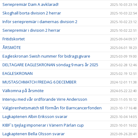
Seriepremiär Dam A avklarad!
2025-10-03 23:14
Skoghall borta division 2 herrar
2025-10-03 22:54
Inför seriepremiär i damernas division 2
2025-10-02 23:12
Seriepremiär i division 2 herrar
2025-10-02 22:51
Fritidskortet
2025-09-04 09:37
ÅRSMÖTE
2025-06-01 18:23
Eagleskronan Swish nummer för bidragsgivare
2025-03-09 19:00
DELTAGARE EAGLESKRONAN söndag 9 mars år 2025
2025-02-28 12:46
EAGLESKRONAN
2025-02-19 12:51
MUSTASCHMATCH FREDAG 6 DECEMBER
2024-12-01 11:38
Välkomna på årsmöte
2024-05-22 22:40
Intervju med vår ordförande Virre Andersson
2023-11-05 10:12
Välgörenhetsmatch till förmån för Barncancerfonden
2023-10-17 16:48
Lagkaptenen Albin Eriksson svarar
2023-10-04 14:05
KIBF´s tjejlag imponerar i Vänern Pärlan cup
2023-10-01 16:02
Lagkaptenen Bella Olsson svarar
2023-09-26 20:41