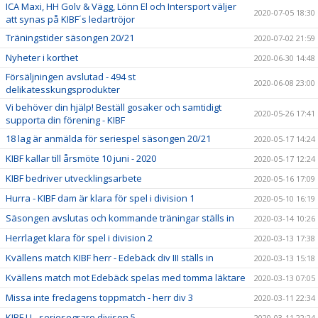
ICA Maxi, HH Golv & Vägg, Lönn El och Intersport väljer
2020-07-05 18:30
att synas på KIBF´s ledartröjor
Träningstider säsongen 20/21
2020-07-02 21:59
Nyheter i korthet
2020-06-30 14:48
Försäljningen avslutad - 494 st
2020-06-08 23:00
delikatesskungsprodukter
Vi behöver din hjälp! Beställ gosaker och samtidigt
2020-05-26 17:41
supporta din förening - KIBF
18 lag är anmälda för seriespel säsongen 20/21
2020-05-17 14:24
KIBF kallar till årsmöte 10 juni - 2020
2020-05-17 12:24
KIBF bedriver utvecklingsarbete
2020-05-16 17:09
Hurra - KIBF dam är klara för spel i division 1
2020-05-10 16:19
Säsongen avslutas och kommande träningar ställs in
2020-03-14 10:26
Herrlaget klara för spel i division 2
2020-03-13 17:38
Kvällens match KIBF herr - Edebäck div III ställs in
2020-03-13 15:18
Kvällens match mot Edebäck spelas med tomma läktare
2020-03-13 07:05
Missa inte fredagens toppmatch - herr div 3
2020-03-11 22:34
KIBF U - seriesegrare divison 5
2020-03-11 22:24