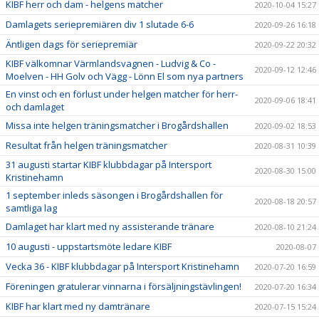
KIBF herr och dam - helgens matcher
2020-10-04 15:27
Damlagets seriepremiären div 1 slutade 6-6
2020-09-26 16:18
Äntligen dags för seriepremiär
2020-09-22 20:32
KIBF välkomnar Värmlandsvagnen - Ludvig & Co -
2020-09-12 12:46
Moelven - HH Golv och Vägg - Lönn El som nya partners
En vinst och en förlust under helgen matcher för herr-
2020-09-06 18:41
och damlaget
Missa inte helgen träningsmatcher i Brogårdshallen
2020-09-02 18:53
Resultat från helgen träningsmatcher
2020-08-31 10:39
31 augusti startar KIBF klubbdagar på Intersport
2020-08-30 15:00
Kristinehamn
1 september inleds säsongen i Brogårdshallen för
2020-08-18 20:57
samtliga lag
Damlaget har klart med ny assisterande tränare
2020-08-10 21:24
10 augusti - uppstartsmöte ledare KIBF
2020-08-07
Vecka 36 - KIBF klubbdagar på Intersport Kristinehamn
2020-07-20 16:59
Föreningen gratulerar vinnarna i försäljningstävlingen!
2020-07-20 16:34
KIBF har klart med ny damtränare
2020-07-15 15:24