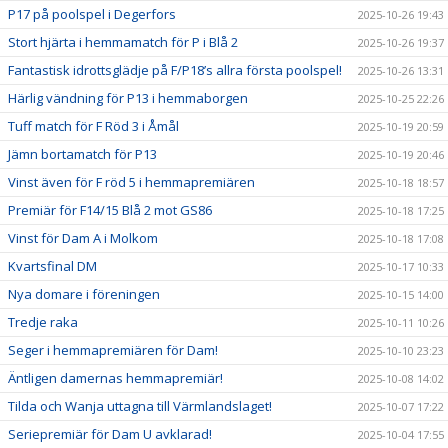
P17 på poolspel i Degerfors
2025-10-26 19:43
Stort hjärta i hemmamatch för P i Blå 2
2025-10-26 19:37
Fantastisk idrottsglädje på F/P18’s allra första poolspel!
2025-10-26 13:31
Härlig vändning för P13 i hemmaborgen
2025-10-25 22:26
Tuff match för F Röd 3 i Åmål
2025-10-19 20:59
Jämn bortamatch för P13
2025-10-19 20:46
Vinst även för F röd 5 i hemmapremiären
2025-10-18 18:57
Premiär för F14/15 Blå 2 mot GS86
2025-10-18 17:25
Vinst för Dam A i Molkom
2025-10-18 17:08
Kvartsfinal DM
2025-10-17 10:33
Nya domare i föreningen
2025-10-15 14:00
Tredje raka
2025-10-11 10:26
Seger i hemmapremiären för Dam!
2025-10-10 23:23
Äntligen damernas hemmapremiär!
2025-10-08 14:02
Tilda och Wanja uttagna till Värmlandslaget!
2025-10-07 17:22
Seriepremiär för Dam U avklarad!
2025-10-04 17:55