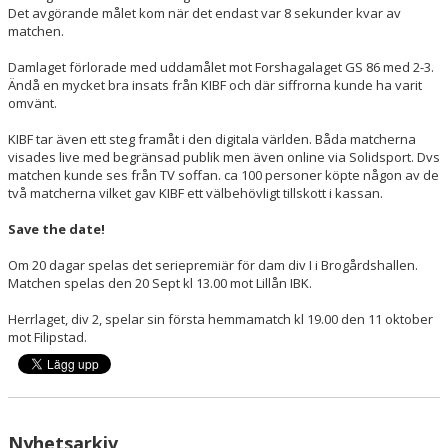
ARRANGEMANG
Det avgörande målet kom när det endast var 8 sekunder kvar av
matchen.
OM KLUBBEN
Damlaget förlorade med uddamålet mot Forshagalaget GS 86 med 2-3.
Ändå en mycket bra insats från KIBF och där siffrorna kunde ha varit
MEDLEMSKAP
omvänt.
TRÄNINGSTIDER
KIBF tar även ett steg framåt i den digitala världen. Båda matcherna
visades live med begränsad publik men även online via Solidsport. Dvs
matchen kunde ses från TV soffan. ca 100 personer köpte någon av de
FÖRENINGSKLÄDER
två matcherna vilket gav KIBF ett välbehövligt tillskott i kassan.
KIOSK
Save the date!
DOMARE
Om 20 dagar spelas det seriepremiär för dam div I i Brogårdshallen.
Matchen spelas den 20 Sept kl 13.00 mot Lillån IBK.
Herrlaget, div 2, spelar sin första hemmamatch kl 19.00 den 11 oktober
mot Filipstad.
Nyhetsarkiv