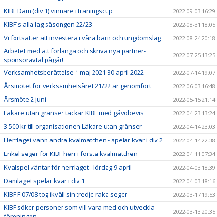
KIBF Dam (div 1) vinnare i träningscup
2022-09-03 16:29
KIBF´s alla lag säsongen 22/23
2022-08-31 18:05
Vi fortsätter att investera i våra barn och ungdomslag
2022-08-24 20:18
Arbetet med att förlänga och skriva nya partner-
2022-07-25 13:25
sponsoravtal pågår!
Verksamhetsberättelse 1 maj 2021-30 april 2022
2022-07-14 19:07
Årsmötet för verksamhetsåret 21/22 är genomfört
2022-06-03 16:48
Årsmöte 2 juni
2022-05-15 21:14
Läkare utan gränser tackar KIBF med gåvobevis
2022-04-23 13:24
3 500 kr till organisationen Läkare utan gränser
2022-04-14 23:03
Herrlaget vann andra kvalmatchen - spelar kvar i div 2
2022-04-14 22:38
Enkel seger för KIBF herr i första kvalmatchen
2022-04-11 07:34
Kvalspel väntar för herrlaget - lördag 9 april
2022-04-03 18:39
Damlaget spelar kvar i div 1
2022-04-03 18:16
KIBF F 07/08 tog ikväll sin tredje raka seger
2022-03-17 19:53
KIBF söker personer som vill vara med och utveckla
2022-03-13 20:35
föreningen