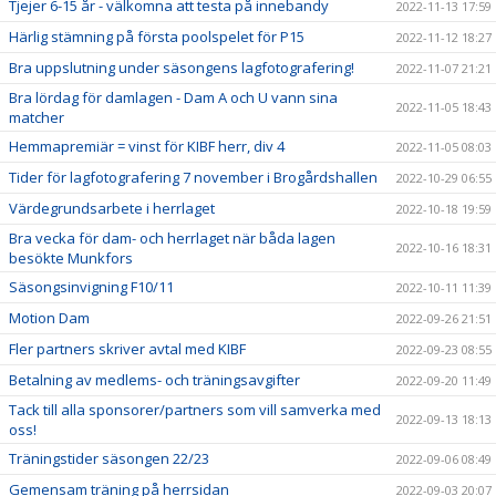
Tjejer 6-15 år - välkomna att testa på innebandy
2022-11-13 17:59
Härlig stämning på första poolspelet för P15
2022-11-12 18:27
Bra uppslutning under säsongens lagfotografering!
2022-11-07 21:21
Bra lördag för damlagen - Dam A och U vann sina
2022-11-05 18:43
matcher
Hemmapremiär = vinst för KIBF herr, div 4
2022-11-05 08:03
Tider för lagfotografering 7 november i Brogårdshallen
2022-10-29 06:55
Värdegrundsarbete i herrlaget
2022-10-18 19:59
Bra vecka för dam- och herrlaget när båda lagen
2022-10-16 18:31
besökte Munkfors
Säsongsinvigning F10/11
2022-10-11 11:39
Motion Dam
2022-09-26 21:51
Fler partners skriver avtal med KIBF
2022-09-23 08:55
Betalning av medlems- och träningsavgifter
2022-09-20 11:49
Tack till alla sponsorer/partners som vill samverka med
2022-09-13 18:13
oss!
Träningstider säsongen 22/23
2022-09-06 08:49
Gemensam träning på herrsidan
2022-09-03 20:07