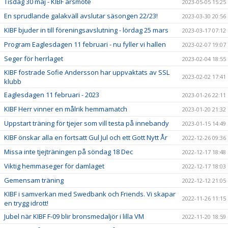
Tisdag 30 maj - KIBF årsmöte
2023-05-05 15:25
En sprudlande galakväll avslutar säsongen 22/23!
2023-03-30 20:56
KIBF bjuder in till föreningsavslutning - lördag 25 mars
2023-03-17 07:12
Program Eaglesdagen 11 februari - nu fyller vi hallen
2023-02-07 19:07
Seger för herrlaget
2023-02-04 18:55
KIBF fostrade Sofie Andersson har uppvaktats av SSL
2023-02-02 17:41
klubb
Eaglesdagen 11 februari - 2023
2023-01-26 22:11
KIBF Herr vinner en målrik hemmamatch
2023-01-20 21:32
Uppstart träning för tjejer som vill testa på innebandy
2023-01-15 14:49
KIBF önskar alla en fortsatt Gul Jul och ett Gott Nytt År
2022-12-26 09:36
Missa inte tjejträningen på söndag 18 Dec
2022-12-17 18:48
Viktig hemmaseger för damlaget
2022-12-17 18:03
Gemensam träning
2022-12-12 21:05
KIBF i samverkan med Swedbank och Friends. Vi skapar
2022-11-26 11:15
en trygg idrott!
Jubel när KIBF F-09 blir bronsmedaljör i lilla VM
2022-11-20 18:59