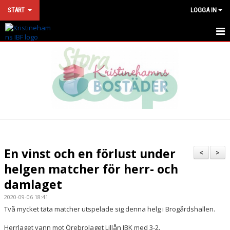
START
LOGGA IN
HEM
NYHETER
KONTAKT
VÅRA LAG
MATCHER
En vinst och en förlust under
<
>
KALENDER
helgen matcher för herr- och
damlaget
SPONSORLOTTERI
2020-09-06 18:41
DOKUMENT
Två mycket täta matcher utspelade sig denna helg i Brogårdshallen.
Herrlaget vann mot Örebrolaget Lillån IBK med 3-2.