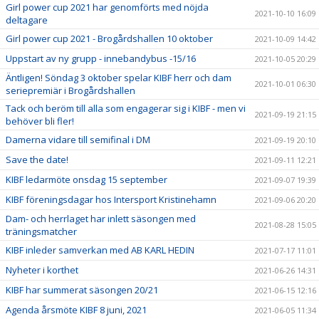
Girl power cup 2021 har genomförts med nöjda
2021-10-10 16:09
deltagare
Girl power cup 2021 - Brogårdshallen 10 oktober
2021-10-09 14:42
Uppstart av ny grupp - innebandybus -15/16
2021-10-05 20:29
Äntligen! Söndag 3 oktober spelar KIBF herr och dam
2021-10-01 06:30
seriepremiär i Brogårdshallen
Tack och beröm till alla som engagerar sig i KIBF - men vi
2021-09-19 21:15
behöver bli fler!
Damerna vidare till semifinal i DM
2021-09-19 20:10
Save the date!
2021-09-11 12:21
KIBF ledarmöte onsdag 15 september
2021-09-07 19:39
KIBF föreningsdagar hos Intersport Kristinehamn
2021-09-06 20:20
Dam- och herrlaget har inlett säsongen med
2021-08-28 15:05
träningsmatcher
KIBF inleder samverkan med AB KARL HEDIN
2021-07-17 11:01
Nyheter i korthet
2021-06-26 14:31
KIBF har summerat säsongen 20/21
2021-06-15 12:16
Agenda årsmöte KIBF 8 juni, 2021
2021-06-05 11:34