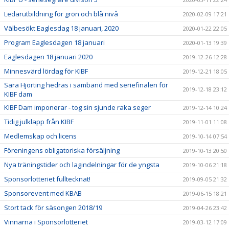
Ledarutbildning för grön och blå nivå
2020-02-09 17:21
Välbesökt Eaglesdag 18 januari, 2020
2020-01-22 22:05
Program Eaglesdagen 18 januari
2020-01-13 19:39
Eaglesdagen 18 januari 2020
2019-12-26 12:28
Minnesvärd lördag för KIBF
2019-12-21 18:05
Sara Hjorting hedras i samband med seriefinalen för
2019-12-18 23:12
KIBF dam
KIBF Dam imponerar - tog sin sjunde raka seger
2019-12-14 10:24
Tidig julklapp från KIBF
2019-11-01 11:08
Medlemskap och licens
2019-10-14 07:54
Föreningens obligatoriska försäljning
2019-10-13 20:50
Nya träningstider och lagindelningar för de yngsta
2019-10-06 21:18
Sponsorlotteriet fulltecknat!
2019-09-05 21:32
Sponsorevent med KBAB
2019-06-15 18:21
Stort tack för säsongen 2018/19
2019-04-26 23:42
Vinnarna i Sponsorlotteriet
2019-03-12 17:09