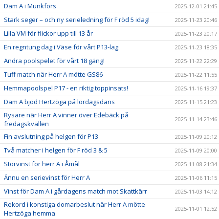
Dam A i Munkfors
2025-12-01 21:45
Stark seger – och ny serieledning för F röd 5 idag!
2025-11-23 20:46
Lilla VM för flickor upp till 13 år
2025-11-23 20:17
En regntung dag i Väse för vårt P13-lag
2025-11-23 18:35
Andra poolspelet för vårt 18 gäng!
2025-11-22 22:29
Tuff match när Herr A mötte GS86
2025-11-22 11:55
Hemmapoolspel P17 - en riktig toppinsats!
2025-11-16 19:37
Dam A bjöd Hertzöga på lördagsdans
2025-11-15 21:23
Rysare när Herr A vinner över Edebäck på
2025-11-14 23:46
fredagskvällen
Fin avslutning på helgen för P13
2025-11-09 20:12
Två matcher i helgen för F röd 3 & 5
2025-11-09 20:00
Storvinst för herr A i Åmål
2025-11-08 21:34
Ännu en serievinst för Herr A
2025-11-06 11:15
Vinst för Dam A i gårdagens match mot Skattkärr
2025-11-03 14:12
Rekord i konstiga domarbeslut när Herr A mötte
2025-11-01 12:52
Hertzöga hemma