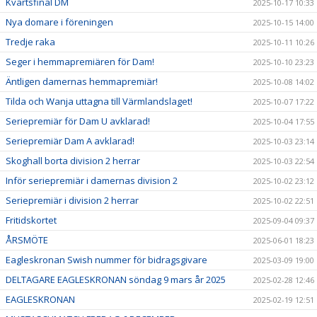
Kvartsfinal DM
2025-10-17 10:33
Nya domare i föreningen
2025-10-15 14:00
Tredje raka
2025-10-11 10:26
Seger i hemmapremiären för Dam!
2025-10-10 23:23
Äntligen damernas hemmapremiär!
2025-10-08 14:02
Tilda och Wanja uttagna till Värmlandslaget!
2025-10-07 17:22
Seriepremiär för Dam U avklarad!
2025-10-04 17:55
Seriepremiär Dam A avklarad!
2025-10-03 23:14
Skoghall borta division 2 herrar
2025-10-03 22:54
Inför seriepremiär i damernas division 2
2025-10-02 23:12
Seriepremiär i division 2 herrar
2025-10-02 22:51
Fritidskortet
2025-09-04 09:37
ÅRSMÖTE
2025-06-01 18:23
Eagleskronan Swish nummer för bidragsgivare
2025-03-09 19:00
DELTAGARE EAGLESKRONAN söndag 9 mars år 2025
2025-02-28 12:46
EAGLESKRONAN
2025-02-19 12:51