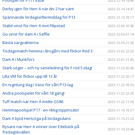
Poolspel för P17 i Väse
2025-12-14 16:49
Derby igen för Herr A när div 2 har vänt
2025-12-14 14:47
Spännande lördagseftermiddag för P13
2025-12-13 18:17
Stabil vinst för Herr A mot Filipstad
2025-12-06 10:58
Go vinst för dam A i Säffle
2025-12-06 01:14
Bästa sargvakterna
2025-12-05 21:28
Tisdagsmatch hemma i Brogårn med Flickor Röd 3
2025-12-02 22:33
Dam A i Munkfors
2025-12-01 21:45
Stark seger – och ny serieledning för F röd 5 idag!
2025-11-23 20:46
Lilla VM för flickor upp till 13 år
2025-11-23 20:17
En regntung dag i Väse för vårt P13-lag
2025-11-23 18:35
Andra poolspelet för vårt 18 gäng!
2025-11-22 22:29
Tuff match när Herr A mötte GS86
2025-11-22 11:55
Hemmapoolspel P17 - en riktig toppinsats!
2025-11-16 19:37
Dam A bjöd Hertzöga på lördagsdans
2025-11-15 21:23
Rysare när Herr A vinner över Edebäck på
2025-11-14 23:46
fredagskvällen