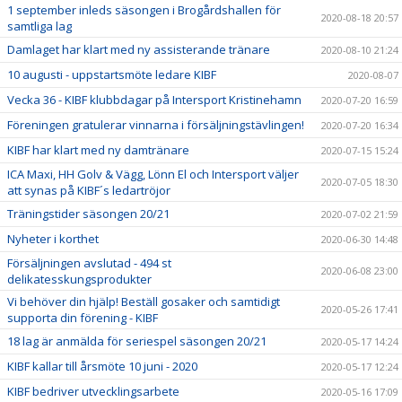
1 september inleds säsongen i Brogårdshallen för
2020-08-18 20:57
samtliga lag
Damlaget har klart med ny assisterande tränare
2020-08-10 21:24
10 augusti - uppstartsmöte ledare KIBF
2020-08-07
Vecka 36 - KIBF klubbdagar på Intersport Kristinehamn
2020-07-20 16:59
Föreningen gratulerar vinnarna i försäljningstävlingen!
2020-07-20 16:34
KIBF har klart med ny damtränare
2020-07-15 15:24
ICA Maxi, HH Golv & Vägg, Lönn El och Intersport väljer
2020-07-05 18:30
att synas på KIBF´s ledartröjor
Träningstider säsongen 20/21
2020-07-02 21:59
Nyheter i korthet
2020-06-30 14:48
Försäljningen avslutad - 494 st
2020-06-08 23:00
delikatesskungsprodukter
Vi behöver din hjälp! Beställ gosaker och samtidigt
2020-05-26 17:41
supporta din förening - KIBF
18 lag är anmälda för seriespel säsongen 20/21
2020-05-17 14:24
KIBF kallar till årsmöte 10 juni - 2020
2020-05-17 12:24
KIBF bedriver utvecklingsarbete
2020-05-16 17:09