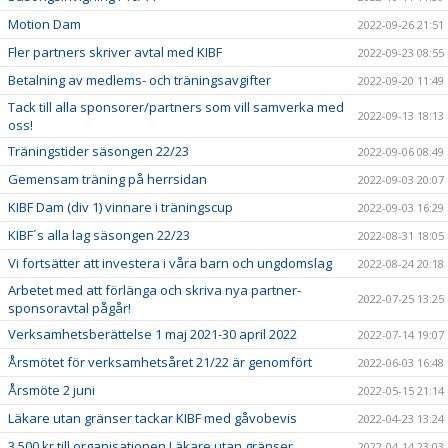
Motion Dam
2022-09-26 21:51
Fler partners skriver avtal med KIBF
2022-09-23 08:55
Betalning av medlems- och träningsavgifter
2022-09-20 11:49
Tack till alla sponsorer/partners som vill samverka med
2022-09-13 18:13
oss!
Träningstider säsongen 22/23
2022-09-06 08:49
Gemensam träning på herrsidan
2022-09-03 20:07
KIBF Dam (div 1) vinnare i träningscup
2022-09-03 16:29
KIBF´s alla lag säsongen 22/23
2022-08-31 18:05
Vi fortsätter att investera i våra barn och ungdomslag
2022-08-24 20:18
Arbetet med att förlänga och skriva nya partner-
2022-07-25 13:25
sponsoravtal pågår!
Verksamhetsberättelse 1 maj 2021-30 april 2022
2022-07-14 19:07
Årsmötet för verksamhetsåret 21/22 är genomfört
2022-06-03 16:48
Årsmöte 2 juni
2022-05-15 21:14
Läkare utan gränser tackar KIBF med gåvobevis
2022-04-23 13:24
3 500 kr till organisationen Läkare utan gränser
2022-04-14 23:03