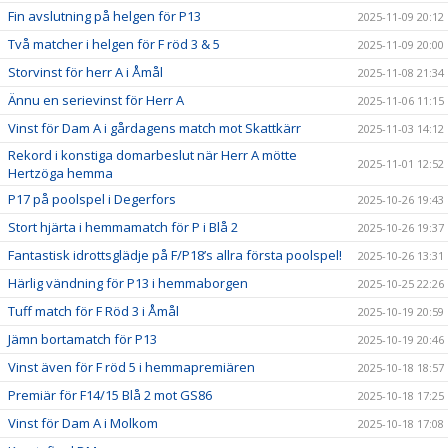
Fin avslutning på helgen för P13
2025-11-09 20:12
Två matcher i helgen för F röd 3 & 5
2025-11-09 20:00
Storvinst för herr A i Åmål
2025-11-08 21:34
Ännu en serievinst för Herr A
2025-11-06 11:15
Vinst för Dam A i gårdagens match mot Skattkärr
2025-11-03 14:12
Rekord i konstiga domarbeslut när Herr A mötte
2025-11-01 12:52
Hertzöga hemma
P17 på poolspel i Degerfors
2025-10-26 19:43
Stort hjärta i hemmamatch för P i Blå 2
2025-10-26 19:37
Fantastisk idrottsglädje på F/P18’s allra första poolspel!
2025-10-26 13:31
Härlig vändning för P13 i hemmaborgen
2025-10-25 22:26
Tuff match för F Röd 3 i Åmål
2025-10-19 20:59
Jämn bortamatch för P13
2025-10-19 20:46
Vinst även för F röd 5 i hemmapremiären
2025-10-18 18:57
Premiär för F14/15 Blå 2 mot GS86
2025-10-18 17:25
Vinst för Dam A i Molkom
2025-10-18 17:08