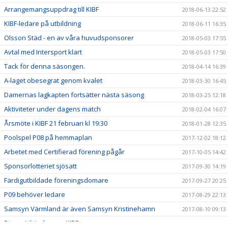
Arrangemangsuppdrag till KIBF
2018-06-13 22:52
KIBF-ledare på utbildning
2018-06-11 16:35
Olsson Städ - en av våra huvudsponsorer
2018-05-03 17:55
Avtal med Intersport klart
2018-05-03 17:50
Tack för denna säsongen.
2018-04-14 16:39
A-laget obesegrat genom kvalet
2018-03-30 16:45
Damernas lagkapten fortsätter nästa säsong
2018-03-25 12:18
Aktiviteter under dagens match
2018-02-04 16:07
Årsmöte i KIBF 21 februari kl 19:30
2018-01-28 12:35
Poolspel P08 på hemmaplan
2017-12-02 18:12
Arbetet med Certifierad förening pågår
2017-10-05 14:42
Sponsorlotteriet sjösatt
2017-09-30 14:19
Färdigutbildade föreningsdomare
2017-09-27 20:25
P09 behöver ledare
2017-08-29 22:13
Samsyn Värmland är även Samsyn Kristinehamn
2017-08-10 09:13
Dina nätköp kan ge KIBF pengar
2017-06-28 09:01