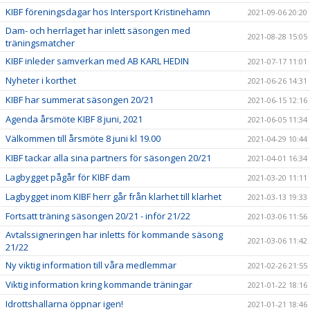
KIBF föreningsdagar hos Intersport Kristinehamn
2021-09-06 20:20
Dam- och herrlaget har inlett säsongen med
2021-08-28 15:05
träningsmatcher
KIBF inleder samverkan med AB KARL HEDIN
2021-07-17 11:01
Nyheter i korthet
2021-06-26 14:31
KIBF har summerat säsongen 20/21
2021-06-15 12:16
Agenda årsmöte KIBF 8 juni, 2021
2021-06-05 11:34
Välkommen till årsmöte 8 juni kl 19.00
2021-04-29 10:44
KIBF tackar alla sina partners för säsongen 20/21
2021-04-01 16:34
Lagbygget pågår för KIBF dam
2021-03-20 11:11
Lagbygget inom KIBF herr går från klarhet till klarhet
2021-03-13 19:33
Fortsatt träning säsongen 20/21 - inför 21/22
2021-03-06 11:56
Avtalssigneringen har inletts för kommande säsong
2021-03-06 11:42
21/22
Ny viktig information till våra medlemmar
2021-02-26 21:55
Viktig information kring kommande träningar
2021-01-22 18:16
Idrottshallarna öppnar igen!
2021-01-21 18:46