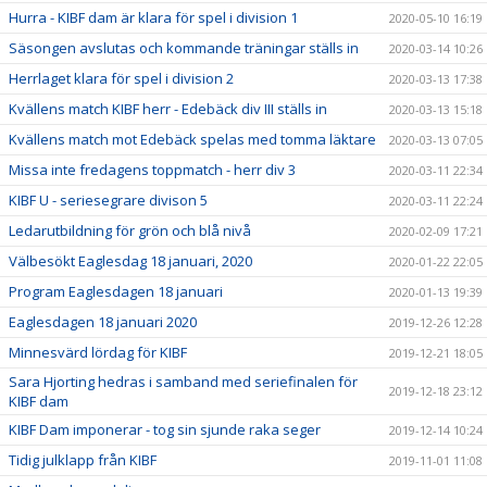
Hurra - KIBF dam är klara för spel i division 1
2020-05-10 16:19
Säsongen avslutas och kommande träningar ställs in
2020-03-14 10:26
Herrlaget klara för spel i division 2
2020-03-13 17:38
Kvällens match KIBF herr - Edebäck div III ställs in
2020-03-13 15:18
Kvällens match mot Edebäck spelas med tomma läktare
2020-03-13 07:05
Missa inte fredagens toppmatch - herr div 3
2020-03-11 22:34
KIBF U - seriesegrare divison 5
2020-03-11 22:24
Ledarutbildning för grön och blå nivå
2020-02-09 17:21
Välbesökt Eaglesdag 18 januari, 2020
2020-01-22 22:05
Program Eaglesdagen 18 januari
2020-01-13 19:39
Eaglesdagen 18 januari 2020
2019-12-26 12:28
Minnesvärd lördag för KIBF
2019-12-21 18:05
Sara Hjorting hedras i samband med seriefinalen för
2019-12-18 23:12
KIBF dam
KIBF Dam imponerar - tog sin sjunde raka seger
2019-12-14 10:24
Tidig julklapp från KIBF
2019-11-01 11:08