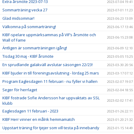
Extra årsmöte 2023-07-13
2023-07-04 19:41
Sommarträning vecka 27
2023-07-01 11:23
Glad midsommar!
2023-06-23 13:09
Välkomna på sommarträning!
2023-06-17 13:46
KIBF-spelare uppmärksammas på VIF’s årsmöte och
2023-06-15 23:08
Wall of Fame
Äntligen är sommarträningen igång!
2023-06-09 12:10
Tisdag 30 maj - KIBF årsmöte
2023-05-05 15:25
En sprudlande galakväll avslutar säsongen 22/23!
2023-03-30 20:56
KIBF bjuder in till föreningsavslutning - lördag 25 mars
2023-03-17 07:12
Program Eaglesdagen 11 februari - nu fyller vi hallen
2023-02-07 19:07
Seger för herrlaget
2023-02-04 18:55
KIBF fostrade Sofie Andersson har uppvaktats av SSL
2023-02-02 17:41
klubb
Eaglesdagen 11 februari - 2023
2023-01-26 22:11
KIBF Herr vinner en målrik hemmamatch
2023-01-20 21:32
Uppstart träning för tjejer som vill testa på innebandy
2023-01-15 14:49