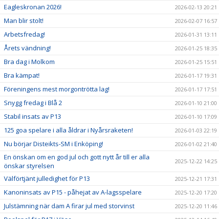
Eagleskronan 2026!
2026-02-13 20:21
Man blir stolt!
2026-02-07 16:57
Arbetsfredag!
2026-01-31 13:11
Årets vändning!
2026-01-25 18:35
Bra dag i Molkom
2026-01-25 15:51
Bra kämpat!
2026-01-17 19:31
Föreningens mest morgontrötta lag!
2026-01-17 17:51
Snygg fredag i Blå 2
2026-01-10 21:00
Stabil insats av P13
2026-01-10 17:09
125 goa spelare i alla åldrar i Nyårsraketen!
2026-01-03 22:19
Nu börjar Disteikts-SM i Enköping!
2026-01-02 21:40
En önskan om en god jul och gott nytt år till er alla
2025-12-22 14:25
önskar styrelsen
Välförtjänt julledighet för P13
2025-12-21 17:31
Kanoninsats av P15 - påhejat av A-lagsspelare
2025-12-20 17:20
Julstämning när dam A firar jul med storvinst
2025-12-20 11:46