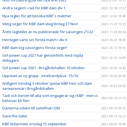
2022-01-01 19:37
Andra segern i rad för KIBF dam div 1
2021-12-18 17:27
Nya regler för att besöka KIBF´s matcher
2021-12-02 18:49
Viktig seger för KIBF dam idag lördag 27 Nov!
2021-11-27 15:12
Årets lagbilder är nu publicerade för säsongen 21/22
2021-11-03 20:34
Herrlaget vann sin första match i div II
2021-10-23 18:30
KIBF dam tog säsongens första seger!
2021-10-17 19:51
Girl power cup 2021 har genomförts med nöjda
2021-10-10 16:09
deltagare
Girl power cup 2021 - Brogårdshallen 10 oktober
2021-10-09 14:42
Uppstart av ny grupp - innebandybus -15/16
2021-10-05 20:29
Äntligen! Söndag 3 oktober spelar KIBF herr och dam
2021-10-01 06:30
seriepremiär i Brogårdshallen
Tack och beröm till alla som engagerar sig i KIBF - men vi
2021-09-19 21:15
behöver bli fler!
Damerna vidare till semifinal i DM
2021-09-19 20:10
Save the date!
2021-09-11 12:21
KIBF ledarmöte onsdag 15 september
2021-09-07 19:39