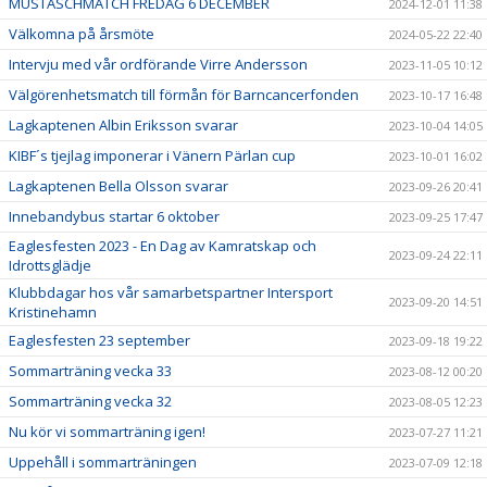
MUSTASCHMATCH FREDAG 6 DECEMBER
2024-12-01 11:38
Välkomna på årsmöte
2024-05-22 22:40
Intervju med vår ordförande Virre Andersson
2023-11-05 10:12
Välgörenhetsmatch till förmån för Barncancerfonden
2023-10-17 16:48
Lagkaptenen Albin Eriksson svarar
2023-10-04 14:05
KIBF´s tjejlag imponerar i Vänern Pärlan cup
2023-10-01 16:02
Lagkaptenen Bella Olsson svarar
2023-09-26 20:41
Innebandybus startar 6 oktober
2023-09-25 17:47
Eaglesfesten 2023 - En Dag av Kamratskap och
2023-09-24 22:11
Idrottsglädje
Klubbdagar hos vår samarbetspartner Intersport
2023-09-20 14:51
Kristinehamn
Eaglesfesten 23 september
2023-09-18 19:22
Sommarträning vecka 33
2023-08-12 00:20
Sommarträning vecka 32
2023-08-05 12:23
Nu kör vi sommarträning igen!
2023-07-27 11:21
Uppehåll i sommarträningen
2023-07-09 12:18