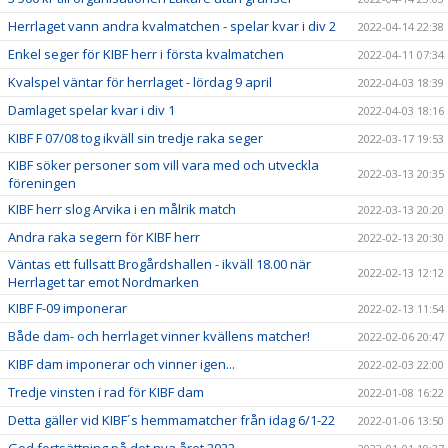
Herrlaget vann andra kvalmatchen - spelar kvar i div 2
2022-04-14 22:38
Enkel seger för KIBF herr i första kvalmatchen
2022-04-11 07:34
Kvalspel väntar för herrlaget - lördag 9 april
2022-04-03 18:39
Damlaget spelar kvar i div 1
2022-04-03 18:16
KIBF F 07/08 tog ikväll sin tredje raka seger
2022-03-17 19:53
KIBF söker personer som vill vara med och utveckla
2022-03-13 20:35
föreningen
KIBF herr slog Arvika i en målrik match
2022-03-13 20:20
Andra raka segern för KIBF herr
2022-02-13 20:30
Väntas ett fullsatt Brogårdshallen - ikväll 18.00 när
2022-02-13 12:12
Herrlaget tar emot Nordmarken
KIBF F-09 imponerar
2022-02-13 11:54
Både dam- och herrlaget vinner kvällens matcher!
2022-02-06 20:47
KIBF dam imponerar och vinner igen...
2022-02-03 22:00
Tredje vinsten i rad för KIBF dam
2022-01-08 16:22
Detta gäller vid KIBF´s hemmamatcher från idag 6/1-22
2022-01-06 13:50
God fortsättning på det nya året 2022