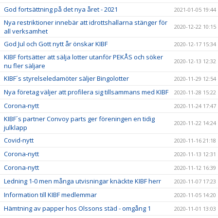
God fortsättning på det nya året - 2021
2021-01-05 19:44
Nya restriktioner innebär att idrottshallarna stänger för
2020-12-22 10:15
all verksamhet
God Jul och Gott nytt år önskar KIBF
2020-12-17 15:34
KIBF fortsätter att sälja lotter utanför PEKÅS och söker
2020-12-13 12:32
nu fler säljare
KIBF´s styrelseledamöter säljer Bingolotter
2020-11-29 12:54
Nya företag väljer att profilera sig tillsammans med KIBF
2020-11-28 15:22
Corona-nytt
2020-11-24 17:47
KIBF´s partner Convoy parts ger föreningen en tidig
2020-11-22 14:24
julklapp
Covid-nytt
2020-11-16 21:18
Corona-nytt
2020-11-13 12:31
Corona-nytt
2020-11-12 16:39
Ledning 1-0 men många utvisningar knäckte KIBF herr
2020-11-07 17:23
Information till KIBF medlemmar
2020-11-05 14:20
Hämtning av papper hos Olssons städ - omgång 1
2020-11-01 13:03