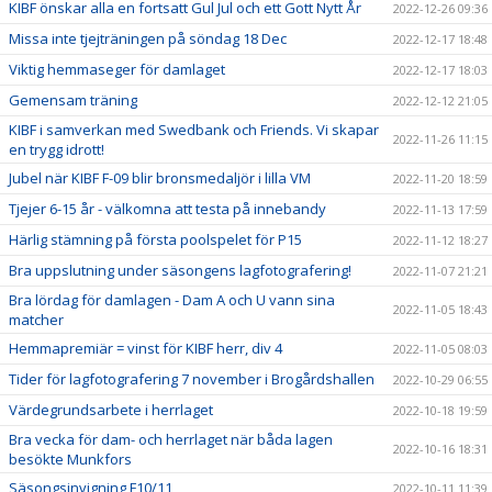
KIBF önskar alla en fortsatt Gul Jul och ett Gott Nytt År
2022-12-26 09:36
Missa inte tjejträningen på söndag 18 Dec
2022-12-17 18:48
Viktig hemmaseger för damlaget
2022-12-17 18:03
Gemensam träning
2022-12-12 21:05
KIBF i samverkan med Swedbank och Friends. Vi skapar
2022-11-26 11:15
en trygg idrott!
Jubel när KIBF F-09 blir bronsmedaljör i lilla VM
2022-11-20 18:59
Tjejer 6-15 år - välkomna att testa på innebandy
2022-11-13 17:59
Härlig stämning på första poolspelet för P15
2022-11-12 18:27
Bra uppslutning under säsongens lagfotografering!
2022-11-07 21:21
Bra lördag för damlagen - Dam A och U vann sina
2022-11-05 18:43
matcher
Hemmapremiär = vinst för KIBF herr, div 4
2022-11-05 08:03
Tider för lagfotografering 7 november i Brogårdshallen
2022-10-29 06:55
Värdegrundsarbete i herrlaget
2022-10-18 19:59
Bra vecka för dam- och herrlaget när båda lagen
2022-10-16 18:31
besökte Munkfors
Säsongsinvigning F10/11
2022-10-11 11:39