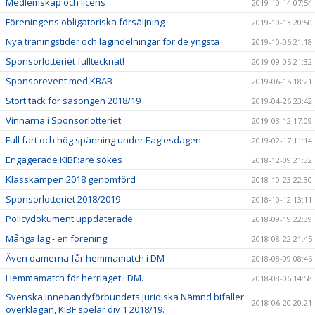
Medlemskap och licens
2019-10-14 07:54
Föreningens obligatoriska försäljning
2019-10-13 20:50
Nya träningstider och lagindelningar för de yngsta
2019-10-06 21:18
Sponsorlotteriet fulltecknat!
2019-09-05 21:32
Sponsorevent med KBAB
2019-06-15 18:21
Stort tack för säsongen 2018/19
2019-04-26 23:42
Vinnarna i Sponsorlotteriet
2019-03-12 17:09
Full fart och hög spänning under Eaglesdagen
2019-02-17 11:14
Engagerade KIBF:are sökes
2018-12-09 21:32
Klasskampen 2018 genomförd
2018-10-23 22:30
Sponsorlotteriet 2018/2019
2018-10-12 13:11
Policydokument uppdaterade
2018-09-19 22:39
Många lag - en förening!
2018-08-22 21:45
Även damerna får hemmamatch i DM
2018-08-09 08:46
Hemmamatch för herrlaget i DM.
2018-08-06 14:58
Svenska Innebandyförbundets Juridiska Nämnd bifaller
2018-06-20 20:21
överklagan, KIBF spelar div 1 2018/19.