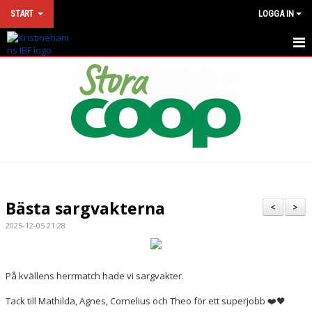
START
LOGGA IN
HEM
NYHETER
KONTAKT
VÅRA LAG
MATCHER
Bästa sargvakterna
<
>
KALENDER
2025-12-05 21:28
SPONSORLOTTERI
På kvällens herrmatch hade vi sargvakter.
DOKUMENT
Tack till Mathilda, Agnes, Cornelius och Theo för ett superjobb ❤️🖤