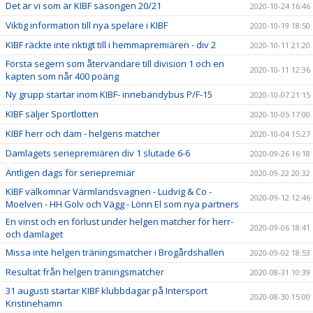
Det är vi som är KIBF säsongen 20/21
2020-10-24 16:46
Viktig information till nya spelare i KIBF
2020-10-19 18:50
KIBF räckte inte riktigt till i hemmapremiären - div 2
2020-10-11 21:20
Första segern som återvändare till division 1 och en
2020-10-11 12:36
kapten som når 400 poäng
Ny grupp startar inom KIBF- innebandybus P/F-15
2020-10-07 21:15
KIBF säljer Sportlotten
2020-10-05 17:00
KIBF herr och dam - helgens matcher
2020-10-04 15:27
Damlagets seriepremiären div 1 slutade 6-6
2020-09-26 16:18
Äntligen dags för seriepremiär
2020-09-22 20:32
KIBF välkomnar Värmlandsvagnen - Ludvig & Co -
2020-09-12 12:46
Moelven - HH Golv och Vägg - Lönn El som nya partners
En vinst och en förlust under helgen matcher för herr-
2020-09-06 18:41
och damlaget
Missa inte helgen träningsmatcher i Brogårdshallen
2020-09-02 18:53
Resultat från helgen träningsmatcher
2020-08-31 10:39
31 augusti startar KIBF klubbdagar på Intersport
2020-08-30 15:00
Kristinehamn