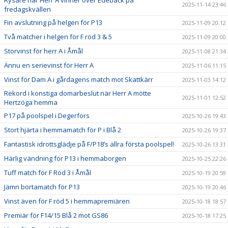
Rysare när Herr A vinner över Edebäck på
2025-11-14 23:46
fredagskvällen
Fin avslutning på helgen för P13
2025-11-09 20:12
Två matcher i helgen för F röd 3 & 5
2025-11-09 20:00
Storvinst för herr A i Åmål
2025-11-08 21:34
Ännu en serievinst för Herr A
2025-11-06 11:15
Vinst för Dam A i gårdagens match mot Skattkärr
2025-11-03 14:12
Rekord i konstiga domarbeslut när Herr A mötte
2025-11-01 12:52
Hertzöga hemma
P17 på poolspel i Degerfors
2025-10-26 19:43
Stort hjärta i hemmamatch för P i Blå 2
2025-10-26 19:37
Fantastisk idrottsglädje på F/P18’s allra första poolspel!
2025-10-26 13:31
Härlig vändning för P13 i hemmaborgen
2025-10-25 22:26
Tuff match för F Röd 3 i Åmål
2025-10-19 20:59
Jämn bortamatch för P13
2025-10-19 20:46
Vinst även för F röd 5 i hemmapremiären
2025-10-18 18:57
Premiär för F14/15 Blå 2 mot GS86
2025-10-18 17:25