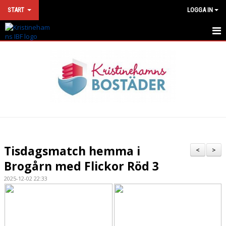
START
LOGGA IN
HEM
NYHETER
KONTAKT
VÅRA LAG
MATCHER
Tisdagsmatch hemma i
<
>
KALENDER
Brogårn med Flickor Röd 3
2025-12-02 22:33
SPONSORLOTTERI
DOKUMENT