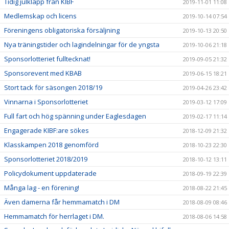
Tidig julklapp från KIBF
2019-11-01 11:08
Medlemskap och licens
2019-10-14 07:54
Föreningens obligatoriska försäljning
2019-10-13 20:50
Nya träningstider och lagindelningar för de yngsta
2019-10-06 21:18
Sponsorlotteriet fulltecknat!
2019-09-05 21:32
Sponsorevent med KBAB
2019-06-15 18:21
Stort tack för säsongen 2018/19
2019-04-26 23:42
Vinnarna i Sponsorlotteriet
2019-03-12 17:09
Full fart och hög spänning under Eaglesdagen
2019-02-17 11:14
Engagerade KIBF:are sökes
2018-12-09 21:32
Klasskampen 2018 genomförd
2018-10-23 22:30
Sponsorlotteriet 2018/2019
2018-10-12 13:11
Policydokument uppdaterade
2018-09-19 22:39
Många lag - en förening!
2018-08-22 21:45
Även damerna får hemmamatch i DM
2018-08-09 08:46
Hemmamatch för herrlaget i DM.
2018-08-06 14:58