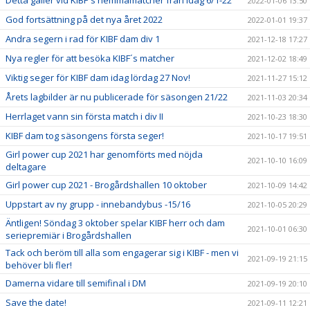
Detta gäller vid KIBF´s hemmamatcher från idag 6/1-22
2022-01-06 13:50
God fortsättning på det nya året 2022
2022-01-01 19:37
Andra segern i rad för KIBF dam div 1
2021-12-18 17:27
Nya regler för att besöka KIBF´s matcher
2021-12-02 18:49
Viktig seger för KIBF dam idag lördag 27 Nov!
2021-11-27 15:12
Årets lagbilder är nu publicerade för säsongen 21/22
2021-11-03 20:34
Herrlaget vann sin första match i div II
2021-10-23 18:30
KIBF dam tog säsongens första seger!
2021-10-17 19:51
Girl power cup 2021 har genomförts med nöjda
2021-10-10 16:09
deltagare
Girl power cup 2021 - Brogårdshallen 10 oktober
2021-10-09 14:42
Uppstart av ny grupp - innebandybus -15/16
2021-10-05 20:29
Äntligen! Söndag 3 oktober spelar KIBF herr och dam
2021-10-01 06:30
seriepremiär i Brogårdshallen
Tack och beröm till alla som engagerar sig i KIBF - men vi
2021-09-19 21:15
behöver bli fler!
Damerna vidare till semifinal i DM
2021-09-19 20:10
Save the date!
2021-09-11 12:21