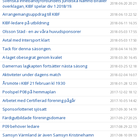
Svenska Innebandyförbundets Juridiska Nämnd bifaller
2018-06-20 20:21
överklagan, KIBF spelar div 1 2018/19.
Arrangemangsuppdrag till KIBF
2018-06-13 22:52
KIBF-ledare på utbildning
2018-06-11 16:35
Olsson Städ - en av våra huvudsponsorer
2018-05-03 17:55
Avtal med Intersport klart
2018-05-03 17:50
Tack för denna säsongen.
2018-04-14 16:39
A-laget obesegrat genom kvalet
2018-03-30 16:45
Damernas lagkapten fortsätter nästa säsong
2018-03-25 12:18
Aktiviteter under dagens match
2018-02-04 16:07
Årsmöte i KIBF 21 februari kl 19:30
2018-01-28 12:35
Poolspel P08 på hemmaplan
2017-12-02 18:12
Arbetet med Certifierad förening pågår
2017-10-05 14:42
Sponsorlotteriet sjösatt
2017-09-30 14:19
Färdigutbildade föreningsdomare
2017-09-27 20:25
P09 behöver ledare
2017-08-29 22:13
Samsyn Värmland är även Samsyn Kristinehamn
2017-08-10 09:13