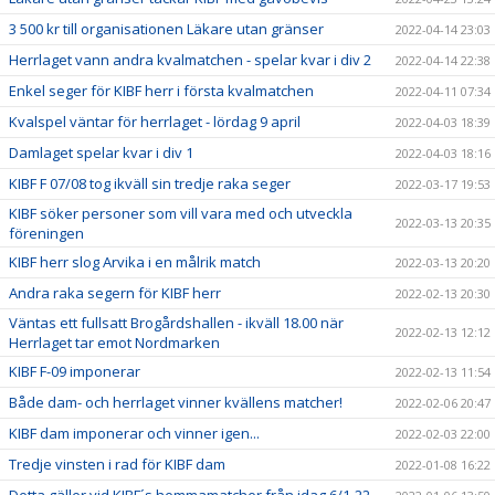
3 500 kr till organisationen Läkare utan gränser
2022-04-14 23:03
Herrlaget vann andra kvalmatchen - spelar kvar i div 2
2022-04-14 22:38
Enkel seger för KIBF herr i första kvalmatchen
2022-04-11 07:34
Kvalspel väntar för herrlaget - lördag 9 april
2022-04-03 18:39
Damlaget spelar kvar i div 1
2022-04-03 18:16
KIBF F 07/08 tog ikväll sin tredje raka seger
2022-03-17 19:53
KIBF söker personer som vill vara med och utveckla
2022-03-13 20:35
föreningen
KIBF herr slog Arvika i en målrik match
2022-03-13 20:20
Andra raka segern för KIBF herr
2022-02-13 20:30
Väntas ett fullsatt Brogårdshallen - ikväll 18.00 när
2022-02-13 12:12
Herrlaget tar emot Nordmarken
KIBF F-09 imponerar
2022-02-13 11:54
Både dam- och herrlaget vinner kvällens matcher!
2022-02-06 20:47
KIBF dam imponerar och vinner igen...
2022-02-03 22:00
Tredje vinsten i rad för KIBF dam
2022-01-08 16:22