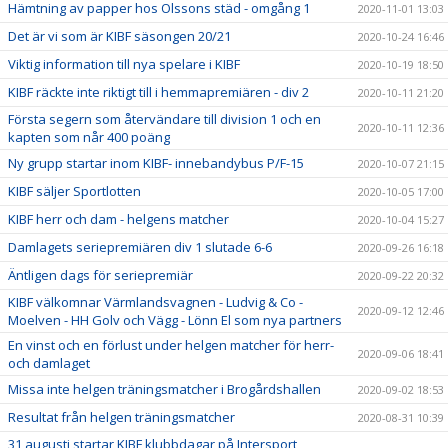
Hämtning av papper hos Olssons städ - omgång 1
2020-11-01 13:03
Det är vi som är KIBF säsongen 20/21
2020-10-24 16:46
Viktig information till nya spelare i KIBF
2020-10-19 18:50
KIBF räckte inte riktigt till i hemmapremiären - div 2
2020-10-11 21:20
Första segern som återvändare till division 1 och en
2020-10-11 12:36
kapten som når 400 poäng
Ny grupp startar inom KIBF- innebandybus P/F-15
2020-10-07 21:15
KIBF säljer Sportlotten
2020-10-05 17:00
KIBF herr och dam - helgens matcher
2020-10-04 15:27
Damlagets seriepremiären div 1 slutade 6-6
2020-09-26 16:18
Äntligen dags för seriepremiär
2020-09-22 20:32
KIBF välkomnar Värmlandsvagnen - Ludvig & Co -
2020-09-12 12:46
Moelven - HH Golv och Vägg - Lönn El som nya partners
En vinst och en förlust under helgen matcher för herr-
2020-09-06 18:41
och damlaget
Missa inte helgen träningsmatcher i Brogårdshallen
2020-09-02 18:53
Resultat från helgen träningsmatcher
2020-08-31 10:39
31 augusti startar KIBF klubbdagar på Intersport