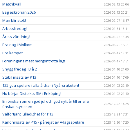
Matchkväll
2026-02-13 23:06
Eagleskronan 2026!
2026-02-13 20:21
Man blir stolt!
2026-02-07 16:57
Arbetsfredag!
2026-01-31 13:11
Årets vändning!
2026-01-25 18:35
Bra dag i Molkom
2026-01-25 15:51
Bra kämpat!
2026-01-17 19:31
Föreningens mest morgontrötta lag!
2026-01-17 17:51
Snygg fredag i Blå 2
2026-01-10 21:00
Stabil insats av P13
2026-01-10 17:09
125 goa spelare i alla åldrar i Nyårsraketen!
2026-01-03 22:19
Nu börjar Disteikts-SM i Enköping!
2026-01-02 21:40
En önskan om en god jul och gott nytt år till er alla
2025-12-22 14:25
önskar styrelsen
Välförtjänt julledighet för P13
2025-12-21 17:31
Kanoninsats av P15 - påhejat av A-lagsspelare
2025-12-20 17:20