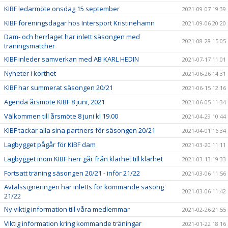
KIBF ledarmöte onsdag 15 september
2021-09-07 19:39
KIBF föreningsdagar hos Intersport Kristinehamn
2021-09-06 20:20
Dam- och herrlaget har inlett säsongen med
2021-08-28 15:05
träningsmatcher
KIBF inleder samverkan med AB KARL HEDIN
2021-07-17 11:01
Nyheter i korthet
2021-06-26 14:31
KIBF har summerat säsongen 20/21
2021-06-15 12:16
Agenda årsmöte KIBF 8 juni, 2021
2021-06-05 11:34
Välkommen till årsmöte 8 juni kl 19.00
2021-04-29 10:44
KIBF tackar alla sina partners för säsongen 20/21
2021-04-01 16:34
Lagbygget pågår för KIBF dam
2021-03-20 11:11
Lagbygget inom KIBF herr går från klarhet till klarhet
2021-03-13 19:33
Fortsatt träning säsongen 20/21 - inför 21/22
2021-03-06 11:56
Avtalssigneringen har inletts för kommande säsong
2021-03-06 11:42
21/22
Ny viktig information till våra medlemmar
2021-02-26 21:55
Viktig information kring kommande träningar
2021-01-22 18:16