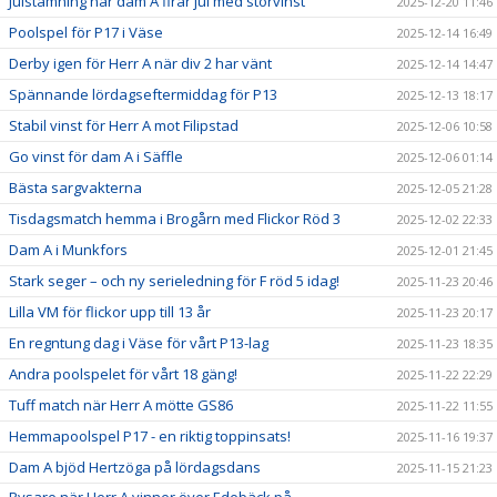
Julstämning när dam A firar jul med storvinst
2025-12-20 11:46
Poolspel för P17 i Väse
2025-12-14 16:49
Derby igen för Herr A när div 2 har vänt
2025-12-14 14:47
Spännande lördagseftermiddag för P13
2025-12-13 18:17
Stabil vinst för Herr A mot Filipstad
2025-12-06 10:58
Go vinst för dam A i Säffle
2025-12-06 01:14
Bästa sargvakterna
2025-12-05 21:28
Tisdagsmatch hemma i Brogårn med Flickor Röd 3
2025-12-02 22:33
Dam A i Munkfors
2025-12-01 21:45
Stark seger – och ny serieledning för F röd 5 idag!
2025-11-23 20:46
Lilla VM för flickor upp till 13 år
2025-11-23 20:17
En regntung dag i Väse för vårt P13-lag
2025-11-23 18:35
Andra poolspelet för vårt 18 gäng!
2025-11-22 22:29
Tuff match när Herr A mötte GS86
2025-11-22 11:55
Hemmapoolspel P17 - en riktig toppinsats!
2025-11-16 19:37
Dam A bjöd Hertzöga på lördagsdans
2025-11-15 21:23