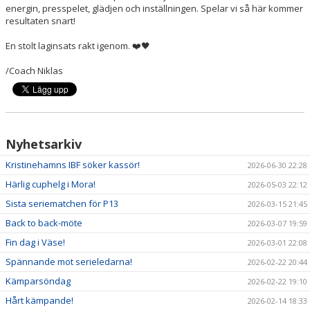
energin, presspelet, glädjen och inställningen. Spelar vi så här kommer
resultaten snart!
En stolt laginsats rakt igenom. ❤️🖤
/Coach Niklas
Nyhetsarkiv
Kristinehamns IBF söker kassör!
2026-06-30 22:28
Härlig cuphelg i Mora!
2026-05-03 22:12
Sista seriematchen för P13
2026-03-15 21:45
Back to back-möte
2026-03-07 19:59
Fin dag i Väse!
2026-03-01 22:08
Spännande mot serieledarna!
2026-02-22 20:44
Kämparsöndag
2026-02-22 19:10
Hårt kämpande!
2026-02-14 18:33