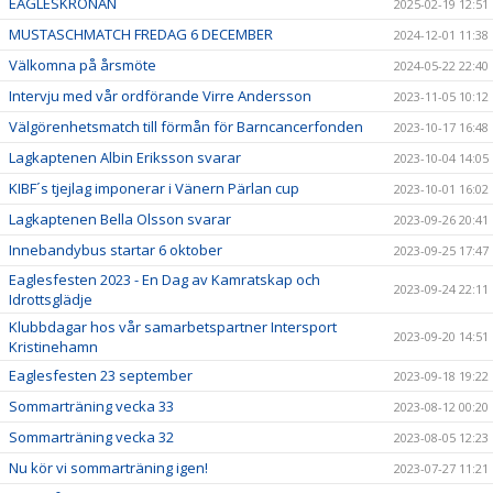
EAGLESKRONAN
2025-02-19 12:51
MUSTASCHMATCH FREDAG 6 DECEMBER
2024-12-01 11:38
Välkomna på årsmöte
2024-05-22 22:40
Intervju med vår ordförande Virre Andersson
2023-11-05 10:12
Välgörenhetsmatch till förmån för Barncancerfonden
2023-10-17 16:48
Lagkaptenen Albin Eriksson svarar
2023-10-04 14:05
KIBF´s tjejlag imponerar i Vänern Pärlan cup
2023-10-01 16:02
Lagkaptenen Bella Olsson svarar
2023-09-26 20:41
Innebandybus startar 6 oktober
2023-09-25 17:47
Eaglesfesten 2023 - En Dag av Kamratskap och
2023-09-24 22:11
Idrottsglädje
Klubbdagar hos vår samarbetspartner Intersport
2023-09-20 14:51
Kristinehamn
Eaglesfesten 23 september
2023-09-18 19:22
Sommarträning vecka 33
2023-08-12 00:20
Sommarträning vecka 32
2023-08-05 12:23
Nu kör vi sommarträning igen!
2023-07-27 11:21