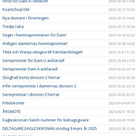
Vinst för Dam A i Molkom
2025-10-18 17:08
Kvartsfinal DM
2025-10-17 10:33
Nya domare i föreningen
2025-10-15 14:00
Tredje raka
2025-10-11 10:26
Seger i hemmapremiären för Dam!
2025-10-10 23:23
Äntligen damernas hemmapremiär!
2025-10-08 14:02
Tilda och Wanja uttagna till Värmlandslaget!
2025-10-07 17:22
Seriepremiär för Dam U avklarad!
2025-10-04 17:55
Seriepremiär Dam A avklarad!
2025-10-03 23:14
Skoghall borta division 2 herrar
2025-10-03 22:54
Inför seriepremiär i damernas division 2
2025-10-02 23:12
Seriepremiär i division 2 herrar
2025-10-02 22:51
Fritidskortet
2025-09-04 09:37
ÅRSMÖTE
2025-06-01 18:23
Eagleskronan Swish nummer för bidragsgivare
2025-03-09 19:00
DELTAGARE EAGLESKRONAN söndag 9 mars år 2025
2025-02-28 12:46