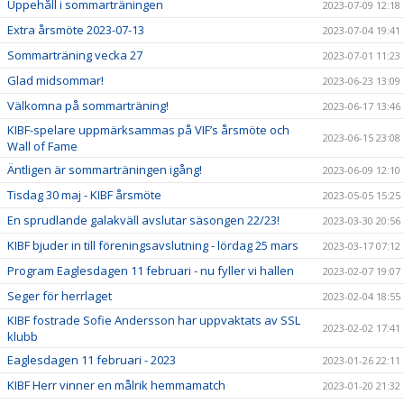
Uppehåll i sommarträningen
2023-07-09 12:18
Extra årsmöte 2023-07-13
2023-07-04 19:41
Sommarträning vecka 27
2023-07-01 11:23
Glad midsommar!
2023-06-23 13:09
Välkomna på sommarträning!
2023-06-17 13:46
KIBF-spelare uppmärksammas på VIF’s årsmöte och
2023-06-15 23:08
Wall of Fame
Äntligen är sommarträningen igång!
2023-06-09 12:10
Tisdag 30 maj - KIBF årsmöte
2023-05-05 15:25
En sprudlande galakväll avslutar säsongen 22/23!
2023-03-30 20:56
KIBF bjuder in till föreningsavslutning - lördag 25 mars
2023-03-17 07:12
Program Eaglesdagen 11 februari - nu fyller vi hallen
2023-02-07 19:07
Seger för herrlaget
2023-02-04 18:55
KIBF fostrade Sofie Andersson har uppvaktats av SSL
2023-02-02 17:41
klubb
Eaglesdagen 11 februari - 2023
2023-01-26 22:11
KIBF Herr vinner en målrik hemmamatch
2023-01-20 21:32