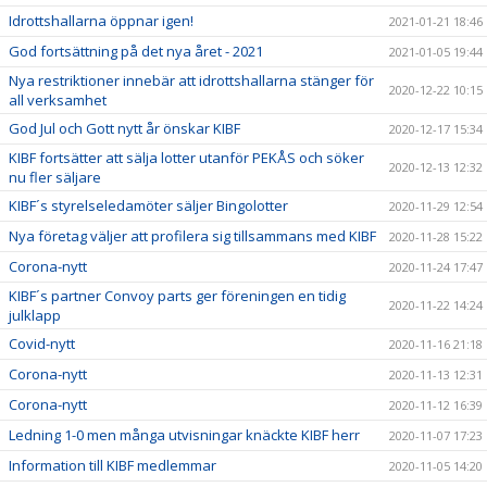
Idrottshallarna öppnar igen!
2021-01-21 18:46
God fortsättning på det nya året - 2021
2021-01-05 19:44
Nya restriktioner innebär att idrottshallarna stänger för
2020-12-22 10:15
all verksamhet
God Jul och Gott nytt år önskar KIBF
2020-12-17 15:34
KIBF fortsätter att sälja lotter utanför PEKÅS och söker
2020-12-13 12:32
nu fler säljare
KIBF´s styrelseledamöter säljer Bingolotter
2020-11-29 12:54
Nya företag väljer att profilera sig tillsammans med KIBF
2020-11-28 15:22
Corona-nytt
2020-11-24 17:47
KIBF´s partner Convoy parts ger föreningen en tidig
2020-11-22 14:24
julklapp
Covid-nytt
2020-11-16 21:18
Corona-nytt
2020-11-13 12:31
Corona-nytt
2020-11-12 16:39
Ledning 1-0 men många utvisningar knäckte KIBF herr
2020-11-07 17:23
Information till KIBF medlemmar
2020-11-05 14:20