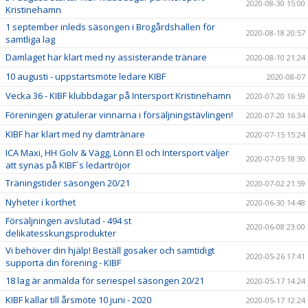
2020-08-30 15:00
Kristinehamn
1 september inleds säsongen i Brogårdshallen för
2020-08-18 20:57
samtliga lag
Damlaget har klart med ny assisterande tränare
2020-08-10 21:24
10 augusti - uppstartsmöte ledare KIBF
2020-08-07
Vecka 36 - KIBF klubbdagar på Intersport Kristinehamn
2020-07-20 16:59
Föreningen gratulerar vinnarna i försäljningstävlingen!
2020-07-20 16:34
KIBF har klart med ny damtränare
2020-07-15 15:24
ICA Maxi, HH Golv & Vägg, Lönn El och Intersport väljer
2020-07-05 18:30
att synas på KIBF´s ledartröjor
Träningstider säsongen 20/21
2020-07-02 21:59
Nyheter i korthet
2020-06-30 14:48
Försäljningen avslutad - 494 st
2020-06-08 23:00
delikatesskungsprodukter
Vi behöver din hjälp! Beställ gosaker och samtidigt
2020-05-26 17:41
supporta din förening - KIBF
18 lag är anmälda för seriespel säsongen 20/21
2020-05-17 14:24
KIBF kallar till årsmöte 10 juni - 2020
2020-05-17 12:24