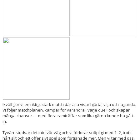
ARRANGEMANG
OM KLUBBEN
MEDLEMSKAP
TRÄNINGSTIDER
FÖRENINGSKLÄDER
KIOSK
DOMARE
Ikväll gör vi en riktigt stark match där alla visar hjärta, vilja och laganda.
Vi följer matchplanen, kämpar för varandra i varje duell och skapar
många chanser — med flera ramträffar som lika gärna kunde ha gått
in.
Tyvärr studsar det inte vår väg och vi förlorar snöpligt med 1–2, trots
hårt slit och ett offensivt spel som förtjänade mer. Men vi tar med oss