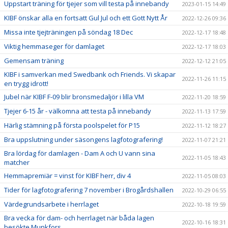
Uppstart träning för tjejer som vill testa på innebandy
2023-01-15 14:49
KIBF önskar alla en fortsatt Gul Jul och ett Gott Nytt År
2022-12-26 09:36
Missa inte tjejträningen på söndag 18 Dec
2022-12-17 18:48
Viktig hemmaseger för damlaget
2022-12-17 18:03
Gemensam träning
2022-12-12 21:05
KIBF i samverkan med Swedbank och Friends. Vi skapar
2022-11-26 11:15
en trygg idrott!
Jubel när KIBF F-09 blir bronsmedaljör i lilla VM
2022-11-20 18:59
Tjejer 6-15 år - välkomna att testa på innebandy
2022-11-13 17:59
Härlig stämning på första poolspelet för P15
2022-11-12 18:27
Bra uppslutning under säsongens lagfotografering!
2022-11-07 21:21
Bra lördag för damlagen - Dam A och U vann sina
2022-11-05 18:43
matcher
Hemmapremiär = vinst för KIBF herr, div 4
2022-11-05 08:03
Tider för lagfotografering 7 november i Brogårdshallen
2022-10-29 06:55
Värdegrundsarbete i herrlaget
2022-10-18 19:59
Bra vecka för dam- och herrlaget när båda lagen
2022-10-16 18:31
besökte Munkfors