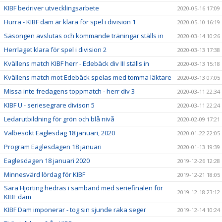
KIBF bedriver utvecklingsarbete
2020-05-16 17:09
Hurra - KIBF dam är klara för spel i division 1
2020-05-10 16:19
Säsongen avslutas och kommande träningar ställs in
2020-03-14 10:26
Herrlaget klara för spel i division 2
2020-03-13 17:38
Kvällens match KIBF herr - Edebäck div III ställs in
2020-03-13 15:18
Kvällens match mot Edebäck spelas med tomma läktare
2020-03-13 07:05
Missa inte fredagens toppmatch - herr div 3
2020-03-11 22:34
KIBF U - seriesegrare divison 5
2020-03-11 22:24
Ledarutbildning för grön och blå nivå
2020-02-09 17:21
Välbesökt Eaglesdag 18 januari, 2020
2020-01-22 22:05
Program Eaglesdagen 18 januari
2020-01-13 19:39
Eaglesdagen 18 januari 2020
2019-12-26 12:28
Minnesvärd lördag för KIBF
2019-12-21 18:05
Sara Hjorting hedras i samband med seriefinalen för
2019-12-18 23:12
KIBF dam
KIBF Dam imponerar - tog sin sjunde raka seger
2019-12-14 10:24