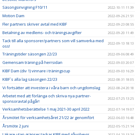
Säsongsinvigning F10/11
2022-10-11 11:39
Motion Dam
2022-09-26 21:51
Fler partners skriver avtal med KIBF
2022-09-23 08:55
Betalning av medlems- och träningsavgifter
2022-09-20 11:49
Tack till alla sponsorer/partners som vill samverka med
2022-09-13 18:13
oss!
Träningstider säsongen 22/23
2022-09-06 08:49
Gemensam träning på herrsidan
2022-09-03 20:07
KIBF Dam (div 1) vinnare i träningscup
2022-09-03 16:29
KIBF´s alla lag säsongen 22/23
2022-08-31 18:05
Vi fortsätter att investera i våra barn och ungdomslag
2022-08-24 20:18
Arbetet med att förlänga och skriva nya partner-
2022-07-25 13:25
sponsoravtal pågår!
Verksamhetsberättelse 1 maj 2021-30 april 2022
2022-07-14 19:07
Årsmötet för verksamhetsåret 21/22 är genomfört
2022-06-03 16:48
Årsmöte 2 juni
2022-05-15 21:14
Läkare utan gränser tackar KIBF med gåvobevis
2022-04-23 13:24