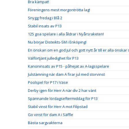
Bra kämpat!
Föreningens mest morgontrötta lag!
Snygg fredag i Blå 2
Stabil insats av P13
125 goa spelare i alla åldrar i Nyårsraketen!
Nu börjar Disteikts-SM i Enköping!
En önskan om en god jul och gott nytt år till er alla önskar
Välförtjänt julledighet för P13
Kanoninsats av P15 - påhejat av A-lagsspelare
Julstämning när dam A firar jul med storvinst
Poolspel för P17 i Väse
Derby igen för Herr A när div 2 har vänt
Spännande lördagseftermiddag för P13
Stabil vinst för Herr A mot Filipstad
Go vinst för dam A i Säffle
Bästa sargvakterna