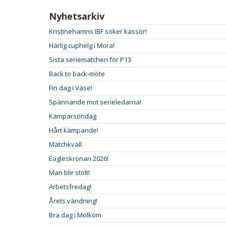
Nyhetsarkiv
Kristinehamns IBF söker kassör!
Härlig cuphelg i Mora!
Sista seriematchen för P13
Back to back-möte
Fin dag i Väse!
Spännande mot serieledarna!
Kämparsöndag
Hårt kämpande!
Matchkväll
Eagleskronan 2026!
Man blir stolt!
Arbetsfredag!
Årets vändning!
Bra dag i Molkom