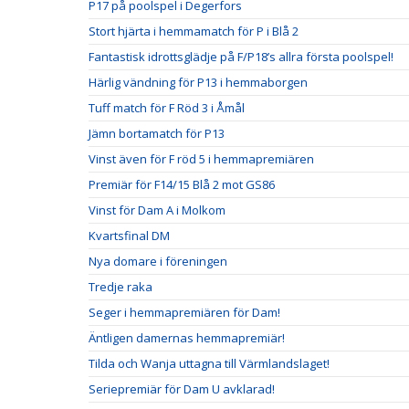
P17 på poolspel i Degerfors
Stort hjärta i hemmamatch för P i Blå 2
Fantastisk idrottsglädje på F/P18’s allra första poolspel!
Härlig vändning för P13 i hemmaborgen
Tuff match för F Röd 3 i Åmål
Jämn bortamatch för P13
Vinst även för F röd 5 i hemmapremiären
Premiär för F14/15 Blå 2 mot GS86
Vinst för Dam A i Molkom
Kvartsfinal DM
Nya domare i föreningen
Tredje raka
Seger i hemmapremiären för Dam!
Äntligen damernas hemmapremiär!
Tilda och Wanja uttagna till Värmlandslaget!
Seriepremiär för Dam U avklarad!