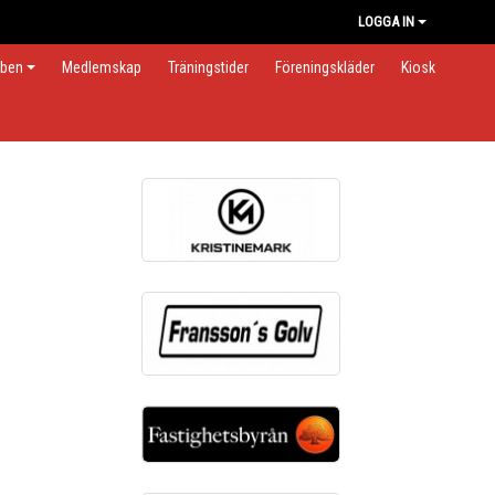
LOGGA IN
bben
Medlemskap
Träningstider
Föreningskläder
Kiosk