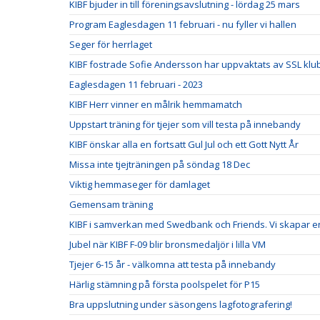
KIBF bjuder in till föreningsavslutning - lördag 25 mars
Program Eaglesdagen 11 februari - nu fyller vi hallen
Seger för herrlaget
KIBF fostrade Sofie Andersson har uppvaktats av SSL klu
Eaglesdagen 11 februari - 2023
KIBF Herr vinner en målrik hemmamatch
Uppstart träning för tjejer som vill testa på innebandy
KIBF önskar alla en fortsatt Gul Jul och ett Gott Nytt År
Missa inte tjejträningen på söndag 18 Dec
Viktig hemmaseger för damlaget
Gemensam träning
KIBF i samverkan med Swedbank och Friends. Vi skapar en 
Jubel när KIBF F-09 blir bronsmedaljör i lilla VM
Tjejer 6-15 år - välkomna att testa på innebandy
Härlig stämning på första poolspelet för P15
Bra uppslutning under säsongens lagfotografering!