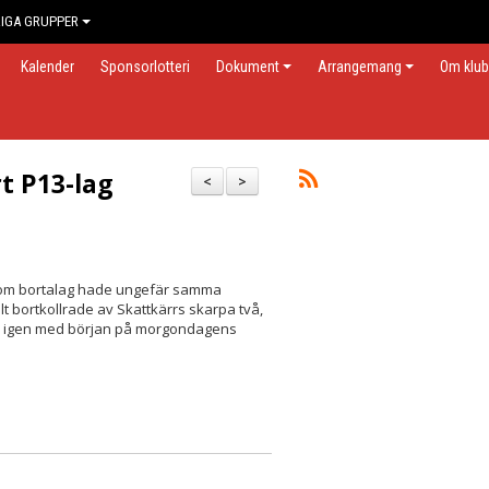
IGA GRUPPER
Kalender
Sponsorlotteri
Dokument
Arrangemang
Om klu
t P13-lag
<
>
i som bortalag hade ungefär samma
 bortkollrade av Skattkärrs skarpa två,
mmer igen med början på morgondagens