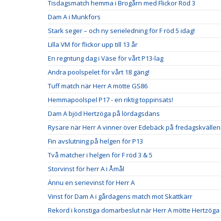
Tisdagsmatch hemma i Brogårn med Flickor Röd 3
Dam A i Munkfors
Stark seger – och ny serieledning för F röd 5 idag!
Lilla VM för flickor upp till 13 år
En regntung dag i Väse för vårt P13-lag
Andra poolspelet för vårt 18 gäng!
Tuff match när Herr A mötte GS86
Hemmapoolspel P17 - en riktig toppinsats!
Dam A bjöd Hertzöga på lördagsdans
Rysare när Herr A vinner över Edebäck på fredagskvällen
Fin avslutning på helgen för P13
Två matcher i helgen för F röd 3 & 5
Storvinst för herr A i Åmål
Ännu en serievinst för Herr A
Vinst för Dam A i gårdagens match mot Skattkärr
Rekord i konstiga domarbeslut när Herr A mötte Hertzö