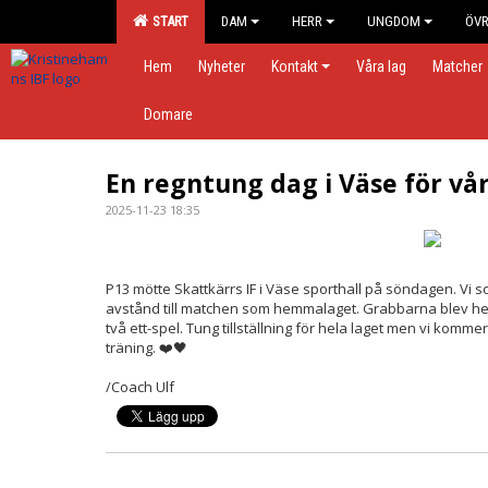
START
DAM
HERR
UNGDOM
ÖVR
Hem
Nyheter
Kontakt
Våra lag
Matcher
Domare
En regntung dag i Väse för vår
2025-11-23 18:35
P13 mötte Skattkärrs IF i Väse sporthall på söndagen. V
avstånd till matchen som hemmalaget. Grabbarna blev helt
två ett-spel. Tung tillställning för hela laget men vi ko
träning. ❤️🖤
/Coach Ulf