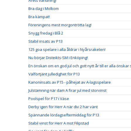
Årets vändning!
Bra dag i Molkom
Bra kämpat!
Föreningens mest morgontrötta lag!
Snygg fredag i Blå 2
Stabil insats av P13
125 goa spelare i alla åldrar i Nyårsraketen!
Nu börjar Disteikts-SM i Enköping!
En önskan om en god jul och gott nytt år till er alla önskar
Välförtjänt julledighet för P13
Kanoninsats av P15 - påhejat av A-lagsspelare
Julstämning när dam A firar jul med storvinst
Poolspel för P17 i Väse
Derby igen för Herr A när div 2 har vänt
Spännande lördagseftermiddag för P13
Stabil vinst för Herr A mot Filipstad