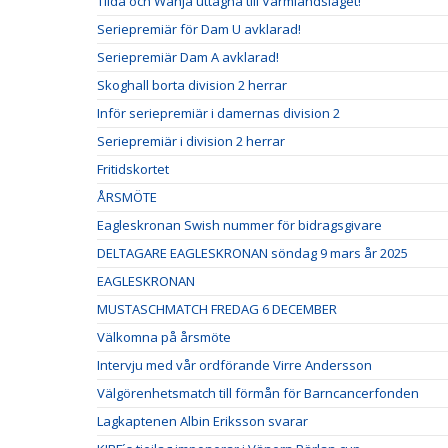
Tilda och Wanja uttagna till Värmlandslaget!
Seriepremiär för Dam U avklarad!
Seriepremiär Dam A avklarad!
Skoghall borta division 2 herrar
Inför seriepremiär i damernas division 2
Seriepremiär i division 2 herrar
Fritidskortet
ÅRSMÖTE
Eagleskronan Swish nummer för bidragsgivare
DELTAGARE EAGLESKRONAN söndag 9 mars år 2025
EAGLESKRONAN
MUSTASCHMATCH FREDAG 6 DECEMBER
Välkomna på årsmöte
Intervju med vår ordförande Virre Andersson
Välgörenhetsmatch till förmån för Barncancerfonden
Lagkaptenen Albin Eriksson svarar