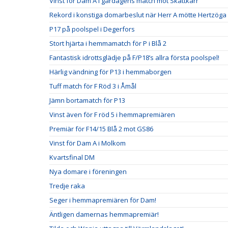
Vinst för Dam A i gårdagens match mot Skattkärr
Rekord i konstiga domarbeslut när Herr A mötte Hertzö
P17 på poolspel i Degerfors
Stort hjärta i hemmamatch för P i Blå 2
Fantastisk idrottsglädje på F/P18’s allra första poolspel!
Härlig vändning för P13 i hemmaborgen
Tuff match för F Röd 3 i Åmål
Jämn bortamatch för P13
Vinst även för F röd 5 i hemmapremiären
Premiär för F14/15 Blå 2 mot GS86
Vinst för Dam A i Molkom
Kvartsfinal DM
Nya domare i föreningen
Tredje raka
Seger i hemmapremiären för Dam!
Äntligen damernas hemmapremiär!