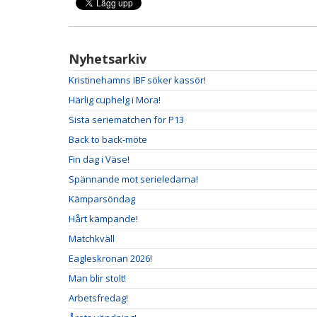
Nyhetsarkiv
Kristinehamns IBF söker kassör!
Härlig cuphelg i Mora!
Sista seriematchen för P13
Back to back-möte
Fin dag i Väse!
Spännande mot serieledarna!
Kämparsöndag
Hårt kämpande!
Matchkväll
Eagleskronan 2026!
Man blir stolt!
Arbetsfredag!