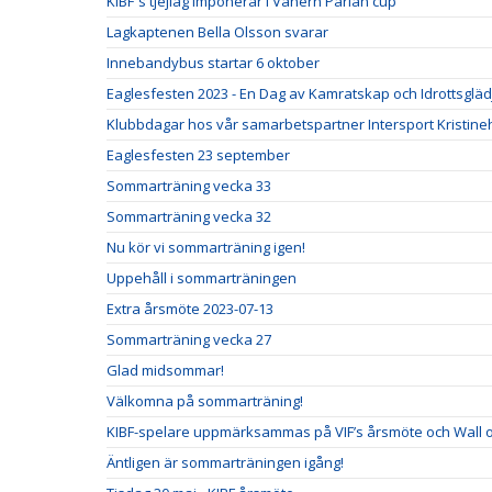
KIBF´s tjejlag imponerar i Vänern Pärlan cup
Lagkaptenen Bella Olsson svarar
Innebandybus startar 6 oktober
Eaglesfesten 2023 - En Dag av Kamratskap och Idrottsgläd
Klubbdagar hos vår samarbetspartner Intersport Kristin
Eaglesfesten 23 september
Sommarträning vecka 33
Sommarträning vecka 32
Nu kör vi sommarträning igen!
Uppehåll i sommarträningen
Extra årsmöte 2023-07-13
Sommarträning vecka 27
Glad midsommar!
Välkomna på sommarträning!
KIBF-spelare uppmärksammas på VIF’s årsmöte och Wall 
Äntligen är sommarträningen igång!