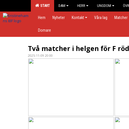
START
DAM
HERR
UNGDOM
ÖVR
Hem
Nyheter
Kontakt
Våra lag
Matcher
Domare
Två matcher i helgen för F röd
2025-11-09 20:00