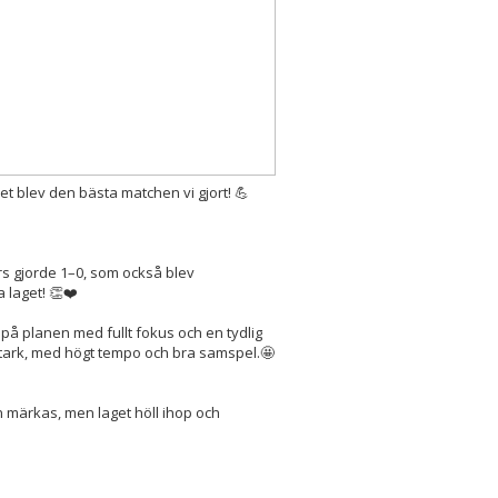
t blev den bästa matchen vi gjort! 💪
rs gjorde 1–0, som också blev
 laget! 👏❤️
på planen med fullt fokus och en tydlig
 stark, med högt tempo och bra samspel.🤩
 märkas, men laget höll ihop och