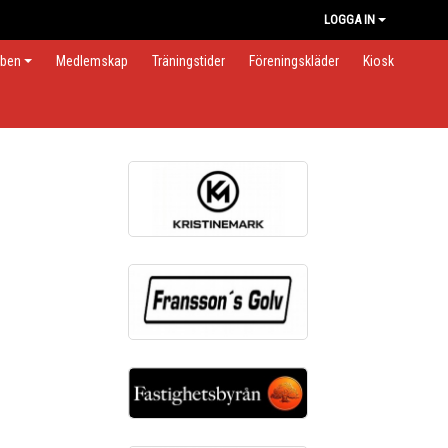
LOGGA IN
bben
Medlemskap
Träningstider
Föreningskläder
Kiosk