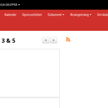
IGA GRUPPER
Kalender
Sponsorlotteri
Dokument
Arrangemang
Om klu
 3 & 5
<
>