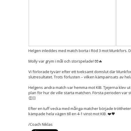
Helgen inleddes med match borta i Röd 3 mot Munkfors. De
Molly var grym i mål och storspelade! 🧤🔥
Vi förlorade tyvärr efter ett tveksamt domslut där Munkfo
slutresultatet. Trots förlusten – vilken kämpainsats av hela
Helgens andra match var hemma mot KIB. Tjejerna klev ut 
plan för hur de ville starta matchen. Första perioden var
👏🏻
Efter en tuff vecka med många matcher började tröttheten
kämpade hela vägen till en 4-1 vinst mot KIB. ❤️🖤
/Coach Niklas