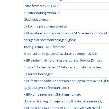
Extra årsmöte 2023-07-13
Sommarträning vecka 27
Glad midsommar!
Välkomna på sommarträning!
KIBF-spelare uppmärksammas på VIF’s årsmöte och Wall 
Äntligen är sommarträningen igång!
Tisdag 30 maj - KIBF årsmöte
En sprudlande galakväll avslutar säsongen 22/23!
KIBF bjuder in till föreningsavslutning - lördag 25 mars
Program Eaglesdagen 11 februari - nu fyller vi hallen
Seger för herrlaget
KIBF fostrade Sofie Andersson har uppvaktats av SSL klu
Eaglesdagen 11 februari - 2023
KIBF Herr vinner en målrik hemmamatch
Uppstart träning för tjejer som vill testa på innebandy
KIBF önskar alla en fortsatt Gul Jul och ett Gott Nytt År