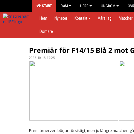
START
DAM
HERR
UNGDOM
ÖVR
Hem
Nyheter
Kontakt
Våra lag
Matcher
Domare
Premiär för F14/15 Blå 2 mot 
2025-10-18 17:25
Premiärnerver, börjar försiktigt, men ju längre matchen går 