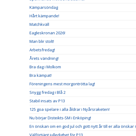
Kämparsöndag
Hårt kämpande!
Matchkväll
Eagleskronan 2026!
Man blir stolt!
Arbetsfredag!
Årets vändning!
Bra dag i Molkom
Bra kämpat!
Föreningens mest morgontrötta lag!
Snygg fredag i Blå 2
Stabil insats av P13
125 goa spelare i alla åldrar i Nyårsraketen!
Nu börjar Disteikts-SM i Enköping!
En önskan om en god jul och gott nytt år till er alla önskar
Välförtjänt julledighet för P13