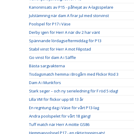
Kanoninsats av P15 - påhejat av A-lagsspelare
Julstämning när dam A firar jul med storvinst
Poolspel för P17 i Väse
Derby igen för Herr A när div 2 har vänt
Spännande lördagseftermiddag för P13
Stabil vinst för Herr A mot Filipstad
Go vinst för dam A i Säffle
Bästa sargvakterna
Tisdagsmatch hemma i Brogårn med Flickor Röd 3
Dam A i Munkfors
Stark seger – och ny serieledning för F röd 5 idag!
Lilla VM för flickor upp till 13 år
En regntung dag i Väse för vårt P13-lag
Andra poolspelet för vårt 18 gäng!
Tuff match när Herr A mötte GS86
Hemmapoolspel P17 - en riktig toppinsats!