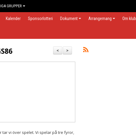
IGA GRUPPER
Kalender
Sponsorlotteri
Dokument
Arrangemang
Om klu
GS86
<
>
tar vi över spelet. Vi spelar på tre fyror,