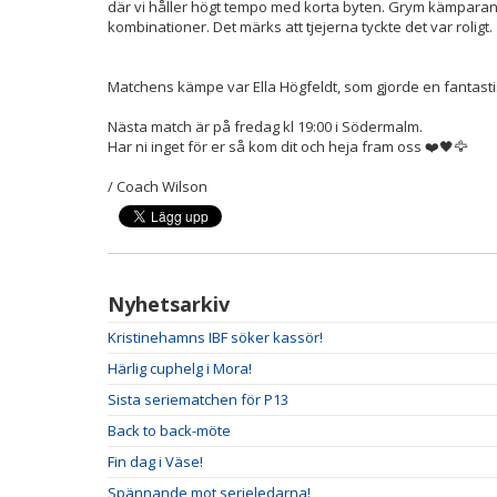
där vi håller högt tempo med korta byten. Grym kämparan
kombinationer. Det märks att tjejerna tyckte det var roligt.
Matchens kämpe var Ella Högfeldt, som gjorde en fantastisk 
Nästa match är på fredag kl 19:00 i Södermalm.
Har ni inget för er så kom dit och heja fram oss ❤️🖤🦅
/ Coach Wilson
Nyhetsarkiv
Kristinehamns IBF söker kassör!
Härlig cuphelg i Mora!
Sista seriematchen för P13
Back to back-möte
Fin dag i Väse!
Spännande mot serieledarna!