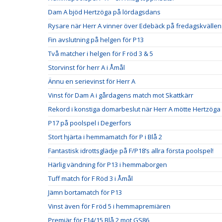
Dam A bjöd Hertzöga på lördagsdans
Rysare när Herr A vinner över Edebäck på fredagskvällen
Fin avslutning på helgen för P13
Två matcher i helgen för F röd 3 & 5
Storvinst för herr A i Åmål
Ännu en serievinst för Herr A
Vinst för Dam A i gårdagens match mot Skattkärr
Rekord i konstiga domarbeslut när Herr A mötte Hertzö
P17 på poolspel i Degerfors
Stort hjärta i hemmamatch för P i Blå 2
Fantastisk idrottsglädje på F/P18’s allra första poolspel!
Härlig vändning för P13 i hemmaborgen
Tuff match för F Röd 3 i Åmål
Jämn bortamatch för P13
Vinst även för F röd 5 i hemmapremiären
Premiär för F14/15 Blå 2 mot GS86