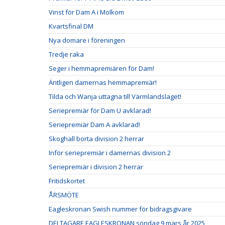
Vinst för Dam A i Molkom
Kvartsfinal DM
Nya domare i föreningen
Tredje raka
Seger i hemmapremiären för Dam!
Äntligen damernas hemmapremiär!
Tilda och Wanja uttagna till Värmlandslaget!
Seriepremiär för Dam U avklarad!
Seriepremiär Dam A avklarad!
Skoghall borta division 2 herrar
Inför seriepremiär i damernas division 2
Seriepremiär i division 2 herrar
Fritidskortet
ÅRSMÖTE
Eagleskronan Swish nummer för bidragsgivare
DELTAGARE EAGLESKRONAN söndag 9 mars år 2025