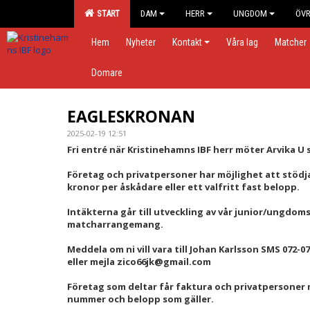
START
DAM
HERR
UNGDOM
ÖVR
Hem
Nyheter
Kontakt
Våra lag
Matcher
Domare
EAGLESKRONAN
2025-02-19 12:51
Fri entré när Kristinehamns IBF herr möter Arvika U 
Företag och privatpersoner har möjlighet att stödja
kronor per åskådare eller ett valfritt fast belopp.
Intäkterna går till utveckling av vår junior/ungdo
matcharrangemang.
Meddela om ni vill vara till Johan Karlsson SMS 072-07
eller mejla zico66jk@gmail.com
Företag som deltar får faktura och privatpersoner 
nummer och belopp som gäller.