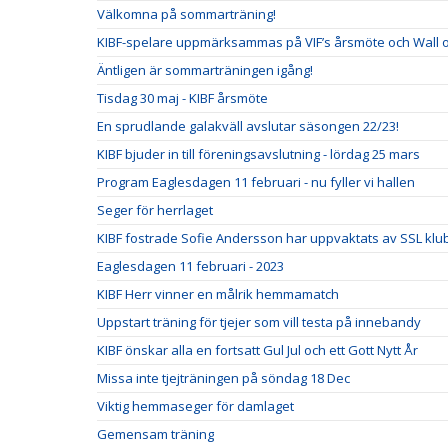
Välkomna på sommarträning!
KIBF-spelare uppmärksammas på VIF’s årsmöte och Wall 
Äntligen är sommarträningen igång!
Tisdag 30 maj - KIBF årsmöte
En sprudlande galakväll avslutar säsongen 22/23!
KIBF bjuder in till föreningsavslutning - lördag 25 mars
Program Eaglesdagen 11 februari - nu fyller vi hallen
Seger för herrlaget
KIBF fostrade Sofie Andersson har uppvaktats av SSL klu
Eaglesdagen 11 februari - 2023
KIBF Herr vinner en målrik hemmamatch
Uppstart träning för tjejer som vill testa på innebandy
KIBF önskar alla en fortsatt Gul Jul och ett Gott Nytt År
Missa inte tjejträningen på söndag 18 Dec
Viktig hemmaseger för damlaget
Gemensam träning