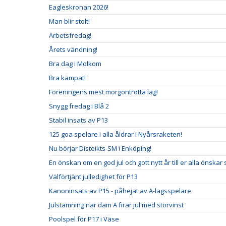
Eagleskronan 2026!
Man blir stolt!
Arbetsfredag!
Årets vändning!
Bra dag i Molkom
Bra kämpat!
Föreningens mest morgontrötta lag!
Snygg fredag i Blå 2
Stabil insats av P13
125 goa spelare i alla åldrar i Nyårsraketen!
Nu börjar Disteikts-SM i Enköping!
En önskan om en god jul och gott nytt år till er alla önskar
Välförtjänt julledighet för P13
Kanoninsats av P15 - påhejat av A-lagsspelare
Julstämning när dam A firar jul med storvinst
Poolspel för P17 i Väse