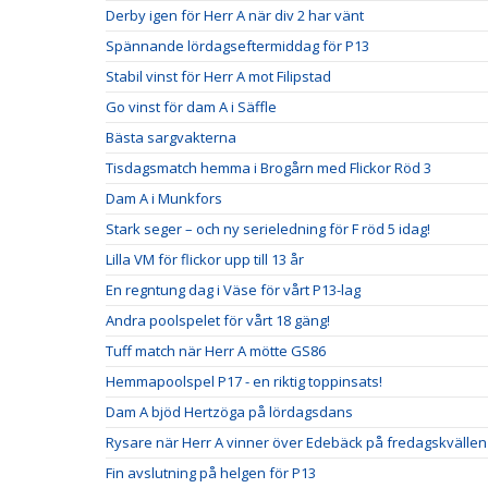
Derby igen för Herr A när div 2 har vänt
Spännande lördagseftermiddag för P13
Stabil vinst för Herr A mot Filipstad
Go vinst för dam A i Säffle
Bästa sargvakterna
Tisdagsmatch hemma i Brogårn med Flickor Röd 3
Dam A i Munkfors
Stark seger – och ny serieledning för F röd 5 idag!
Lilla VM för flickor upp till 13 år
En regntung dag i Väse för vårt P13-lag
Andra poolspelet för vårt 18 gäng!
Tuff match när Herr A mötte GS86
Hemmapoolspel P17 - en riktig toppinsats!
Dam A bjöd Hertzöga på lördagsdans
Rysare när Herr A vinner över Edebäck på fredagskvällen
Fin avslutning på helgen för P13