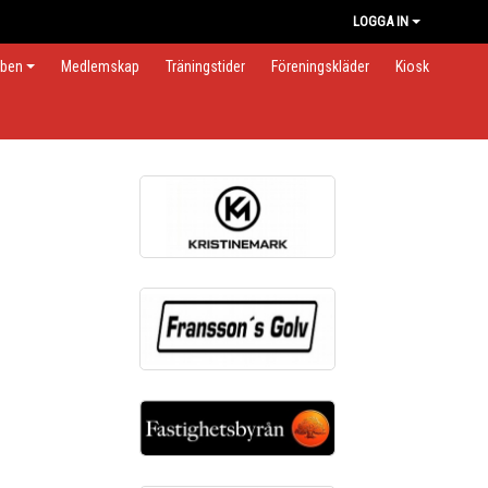
LOGGA IN
bben
Medlemskap
Träningstider
Föreningskläder
Kiosk