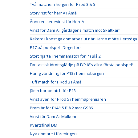
Två matcher i helgen för F röd 3 & 5
Storvinst för herr A i Åmål
Ännu en serievinst för Herr A
Vinst för Dam A i gårdagens match mot Skattkärr
Rekord i konstiga domarbeslut när Herr A mötte Hertzö
P17 på poolspel i Degerfors
Stort hjärta i hemmamatch för P i Blå 2
Fantastisk idrottsglädje på F/P18’s allra första poolspel!
Härlig vändning för P13 i hemmaborgen
Tuff match för F Röd 3 i Åmål
Jämn bortamatch för P13
Vinst även för F röd 5 i hemmapremiären
Premiär för F14/15 Blå 2 mot GS86
Vinst för Dam A i Molkom
Kvartsfinal DM
Nya domare i föreningen