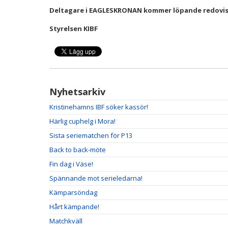
Deltagare i EAGLESKRONAN kommer löpande redovisas
Styrelsen KIBF
Nyhetsarkiv
Kristinehamns IBF söker kassör!
Härlig cuphelg i Mora!
Sista seriematchen för P13
Back to back-möte
Fin dag i Väse!
Spännande mot serieledarna!
Kämparsöndag
Hårt kämpande!
Matchkväll