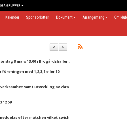
IGA GRUPPER
Kalender
Sponsorlotteri
Dokument
Arrangemang
Om klu
<
>
söndag 9 mars 13.00 i Brogårdshallen.
 föreningen med 1,2,3,5 eller 10
msverksamhet samt utveckling av våra
3 12 59
meddelas efter matchen vilket swish